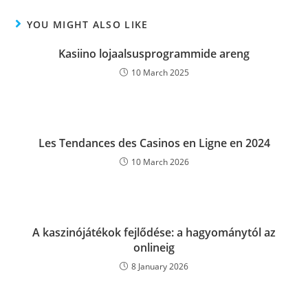
YOU MIGHT ALSO LIKE
Kasiino lojaalsusprogrammide areng
10 March 2025
Les Tendances des Casinos en Ligne en 2024
10 March 2026
A kaszinójátékok fejlődése: a hagyománytól az
onlineig
8 January 2026