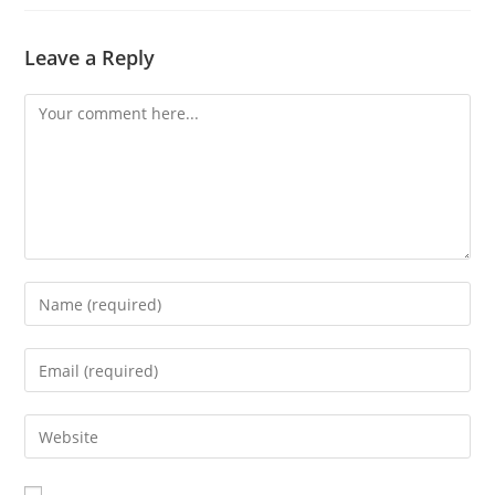
Leave a Reply
Comment
Enter
your
name
Enter
or
your
username
email
Enter
to
address
your
comment
to
website