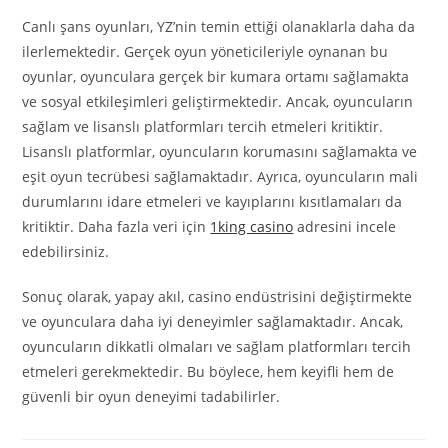
Canlı şans oyunları, YZ’nin temin ettiği olanaklarla daha da
ilerlemektedir. Gerçek oyun yöneticileriyle oynanan bu
oyunlar, oyunculara gerçek bir kumara ortamı sağlamakta
ve sosyal etkileşimleri geliştirmektedir. Ancak, oyuncuların
sağlam ve lisanslı platformları tercih etmeleri kritiktir.
Lisanslı platformlar, oyuncuların korumasını sağlamakta ve
eşit oyun tecrübesi sağlamaktadır. Ayrıca, oyuncuların mali
durumlarını idare etmeleri ve kayıplarını kısıtlamaları da
kritiktir. Daha fazla veri için
1king casino
adresini incele
edebilirsiniz.
Sonuç olarak, yapay akıl, casino endüstrisini değiştirmekte
ve oyunculara daha iyi deneyimler sağlamaktadır. Ancak,
oyuncuların dikkatli olmaları ve sağlam platformları tercih
etmeleri gerekmektedir. Bu böylece, hem keyifli hem de
güvenli bir oyun deneyimi tadabilirler.