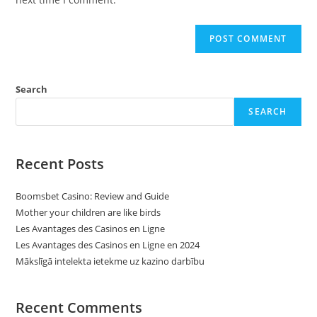
Search
SEARCH
Recent Posts
Boomsbet Casino: Review and Guide
Mother your children are like birds
Les Avantages des Casinos en Ligne
Les Avantages des Casinos en Ligne en 2024
Mākslīgā intelekta ietekme uz kazino darbību
Recent Comments