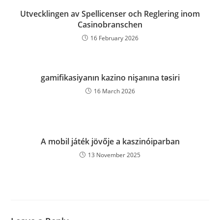
Utvecklingen av Spellicenser och Reglering inom
Casinobranschen
16 February 2026
gamifikasiyanın kazino nişanına təsiri
16 March 2026
A mobil játék jövője a kaszinóiparban
13 November 2025