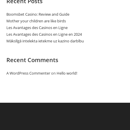
Recent Posts
Boomsbet Casino: Review and Guide
Mother your children are like birds
Les Avantages des Casinos en Ligne
Les Avantages des Casinos en Ligne en 2024
Mākslīgā intelekta ietekme uz kazino darbību
Recent Comments
A WordPress Commenter
on
Hello world!