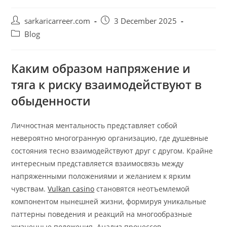
Post
Post
sarkaricarreer.com
3 December 2025
author:
published:
Post
Blog
category:
Каким образом напряжение и
тяга к риску взаимодействуют в
обыденности
Личностная ментальность представляет собой
невероятно многогранную организацию, где душевные
состояния тесно взаимодействуют друг с другом. Крайне
интересным представляется взаимосвязь между
напряженными положениями и желанием к ярким
чувствам.
Vulkan casino
становятся неотъемлемой
компонентом нынешней жизни, формируя уникальные
паттерны поведения и реакций на многообразные
жизненные положения. Анализ процессов