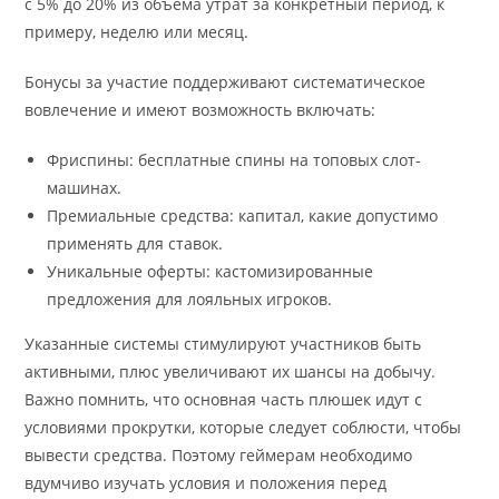
с 5% до 20% из объема утрат за конкретный период, к
примеру, неделю или месяц.
Бонусы за участие поддерживают систематическое
вовлечение и имеют возможность включать:
Фриспины: бесплатные спины на топовых слот-
машинах.
Премиальные средства: капитал, какие допустимо
применять для ставок.
Уникальные оферты: кастомизированные
предложения для лояльных игроков.
Указанные системы стимулируют участников быть
активными, плюс увеличивают их шансы на добычу.
Важно помнить, что основная часть плюшек идут с
условиями прокрутки, которые следует соблюсти, чтобы
вывести средства. Поэтому геймерам необходимо
вдумчиво изучать условия и положения перед