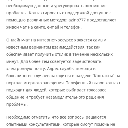
необходимую данные и урегулировать возникшие
проблемы. Контактировать с поддержкой доступно с
помощью различных методов: azino777 предоставляет
живой чат на сайте, e-mail и телефон.
Онлайн-чат на интернет-ресурсе является самым
известным вариантом взаимодействия, так как
обеспечивает получить отклик в течение нескольких
минут. Для более тем советуется задействовать
электронную почту. Адрес службы помощи в
большинстве случаев находится в разделе “Контакты” на
портале игорного заведения. Телефонный вызов контакт
подходит для людей, которые выбирает голосовое
общение и требует незамедлительного решения
проблемы.
Необходимо отметить, что все вопросы решаются
опытными консультантами, которые смогут помочь не