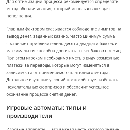
Для оптимизации процесса рекомендуется определять
метод обналичивания, который использовался для
пополнения.
Главным фактором оказывается соблюдение лимитов на
вывод денег, заданных казино. Часто минимум сумма
составляет приблизительно десяти-двадцати баксов, и
максимальная способна достигать тысяч баксов в месяц.
При этом игрокам необходимо иметь в виду возможные
платежи за переводы, которые могут изменяться в
зависимости от применяемого платежного метода.
Детальное изучение условий поспособствует избежать
нежелательных сюрпризов и обеспечит успешное
окончание процесса снятия денег.
Игровые автоматы: типы и
производители
Игровые аппараты — это важная часть каждого онлайн