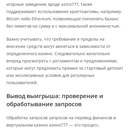
игорные заведения, вроде azino777, также
поддерживают использование криптоактивы, например,
Bitcoin либо Ethereum, позволяющее пополнять баланс
без лимитов на сумму и с максимальной анонимностью.
Важно учитывать, что требования и пределы на
внесение средств могут меняться в зависимости от
определенного казино. Следовательно желательно
вперед просмотреть с регламентом и предложениями,
которые могут предложить премии за стартовый депозит
или эксклюзивные условия для регулярных
пользователей.
Вывод выигрыша: проверение и
обработывание запросов
Обработка запросов запросов на перевод финансов в
виртуальном казино азино777 — это процесс,