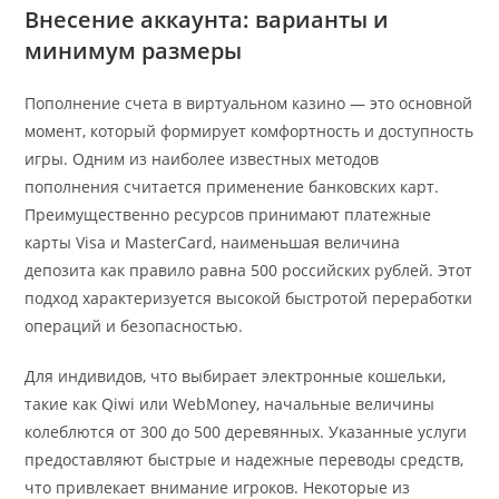
Внесение аккаунта: варианты и
минимум размеры
Пополнение счета в виртуальном казино — это основной
момент, который формирует комфортность и доступность
игры. Одним из наиболее известных методов
пополнения считается применение банковских карт.
Преимущественно ресурсов принимают платежные
карты Visa и MasterCard, наименьшая величина
депозита как правило равна 500 российских рублей. Этот
подход характеризуется высокой быстротой переработки
операций и безопасностью.
Для индивидов, что выбирает электронные кошельки,
такие как Qiwi или WebMoney, начальные величины
колеблются от 300 до 500 деревянных. Указанные услуги
предоставляют быстрые и надежные переводы средств,
что привлекает внимание игроков. Некоторые из