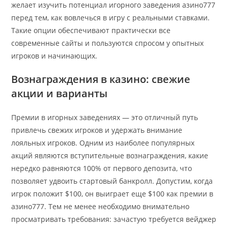
желает изучить потенциал игорного заведения азино777
перед тем, как вовлечься в игру с реальными ставками.
Такие опции обеспечивают практически все
современные сайты и пользуются спросом у опытных
игроков и начинающих.
Вознаграждения в казино: свежие
акции и варианты
Премии в игорных заведениях — это отличный путь
привлечь свежих игроков и удержать внимание
лояльных игроков. Одним из наиболее популярных
акций являются вступительные вознаграждения, какие
нередко равняются 100% от первого депозита, что
позволяет удвоить стартовый банкролл. Допустим, когда
игрок положит $100, он выиграет еще $100 как премии в
азино777. Тем не менее необходимо внимательно
просматривать требования: зачастую требуется вейджер