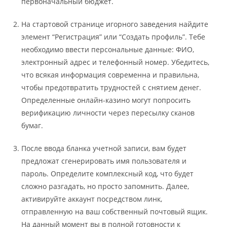
первоначальный бюджет.
На стартовой странице игорного заведения найдите
элемент “Регистрация” или “Создать профиль”. Тебе
необходимо ввести персональные данные: ФИО,
электронный адрес и телефонный номер. Убедитесь,
что всякая информация современна и правильна,
чтобы предотвратить трудностей с снятием денег.
Определенные онлайн-казино могут попросить
верификацию личности через пересылку сканов
бумаг.
После ввода бланка учетной записи, вам будет
предложат сгенерировать имя пользователя и
пароль. Определите комплексный код, что будет
сложно разгадать, но просто запомнить. Далее,
активируйте аккаунт посредством линк,
отправленную на ваш собственный почтовый ящик.
На данный момент вы в полной готовности к