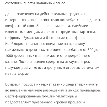
состоянии внести начальный взнос.
Для развлечения на действительные средства в
интернет-казино, пользователю потребуется определить
комфортный способ пополнения счета. Наиболее
известными методами являются кредитные карточки,
цифровые бумажники и банковские трансферы.
Необходимо принять во внимание на величину
наименьшего депозита, что может колебаться от 500 до
1000 деревянных в зависимости от определённого
казино. После внесения средств на аккаунта игрок
получает доступ ко всем доступным игровым автоматам
на платформе.
Во время подбора интернет казино следует принимать
во внимание наличие разрешения и имидж провайдера.
Сертифицированные гэмблинг-платформы
предоставляют прозрачную игровой процесс и