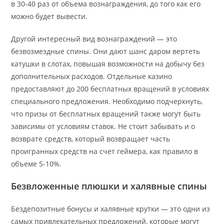
в 30-40 раз от объема вознаграждения, до того как его
можно будет вывести.
Другой интересный вид вознаграждений — это
безвозмездные спины. Они дают шанс даром вертеть
катушки в слотах, повышая возможности на добычу без
дополнительных расходов. Отдельные казино
предоставляют до 200 бесплатных вращений в условиях
специального предложения. Необходимо подчеркнуть,
что призы от бесплатных вращений также могут быть
зависимы от условиям ставок. Не стоит забывать и о
возврате средств, который возвращает часть
проигранных средств на счет геймера, как правило в
объеме 5-10%.
Безвложенные плюшки и халявные спины
Бездепозитные бонусы и халявные крутки — это одни из
самых привлекательных предложений, которые могут