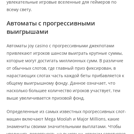
увлекательные игровые вселенные для геймеров по
всему свету.
Автоматы с прогрессивными
выигрышами
Автоматы joy casino с прогрессивными джекпотами
привлекают игроков шансом выиграть крупные суммы,
которые могут достигать миллионных сумм. В различие
от обычных слотов, где главный приз фиксирован, в
нарастающих слотах часть каждой беты прибавляется к
общему выигрышному фонду. Данное означает, что
насколько большее количество игроков участвует, тем
выше увеличивается призовой фонд.
Определенные из самых известных прогрессивных слот-
машин включают Mega Moolah и Major Millions, какие
знамениты своими значительными выплатами. Чтобы
увеличить вероятность на выигрыш, игрокам советуется