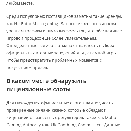
любом месте.
Среди популярных поставщиков заметны такие бренды,
как NetEnt и Microgaming. Данные известны высоким
уровнем графики и звуковых эффектов, что обеспечивает
игровой процесс еще более увлекательным.
Определенные геймеры отмечают важность выбора
официальных игорных заведений для денежной игры,
чтобы предотвратить проблемных моментов с
получением призов.
В каком месте обнаружить
лицензионные слоты
Для нахождения официальных слотов, важно учесть
проверенные онлайн казино, которые обладают
лицензией от известных регуляторов, таких как Malta
Gaming Authority или UK Gambling Commission. Данные