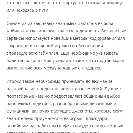
которые желают испытать фортуна, не покидая жилище
или находясь в пути.
Одним из из ключевых значимых факторов выбора
мобильного казино оказывается надежность. Безопасные
сервисы используют новейшие методы кодирования для
сохранности сведений игроков и обеспечения
справедливого геймплея. Ещё необходимо учитывать
наличие разрешения у онлайн-казино, что подтверждает
выполнение всех международных стандартов.
Игроки также необходимо принимать во внимание
разнообразие предоставляемых развлечений. Лучшие
портативные казино предоставляют обширный выбор
одноруких бандитов с разнообразными дизайнами и
функциями, включая растущие джекпоты, которые могут
значительно приумножить выигрыш. Благодаря
новейшим разработкам графика и аудио в портативных