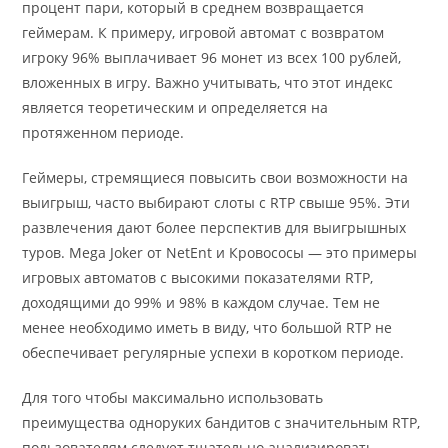
процент пари, который в среднем возвращается
геймерам. К примеру, игровой автомат с возвратом
игроку 96% выплачивает 96 монет из всех 100 рублей,
вложенных в игру. Важно учитывать, что этот индекс
является теоретическим и определяется на
протяженном периоде.
Геймеры, стремящиеся повысить свои возможности на
выигрыш, часто выбирают слоты с RTP свыше 95%. Эти
развлечения дают более перспектив для выигрышных
туров. Mega Joker от NetEnt и Кровососы — это примеры
игровых автоматов с высокими показателями RTP,
доходящими до 99% и 98% в каждом случае. Тем не
менее необходимо иметь в виду, что большой RTP не
обеспечивает регулярные успехи в коротком периоде.
Для того чтобы максимально использовать
преимущества одноруких бандитов с значительным RTP,
пользователям следует тщательно анализировать