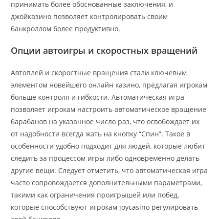
принимать более обоснованные заключения, и
джойказино позволяет контролировать своим
банкроллом более продуктивно.
Опции автоигры и скоростных вращений
Автоплей и скоростные вращения стали ключевым
элементом новейшего онлайн казино, предлагая игрокам
больше контроля и гибкости. Автоматическая игра
позволяет игрокам настроить автоматическое вращение
барабанов на указанное число раз, что освобождает их
от надобности всегда жать на кнопку “Спин”. Такое в
особенности удобно подходит для людей, которые любит
следить за процессом игры либо одновременно делать
другие вещи. Следует отметить, что автоматическая игра
часто сопровождается дополнительными параметрами,
такими как ограничения проигрышей или побед,
которые способствуют игрокам joycasino регулировать