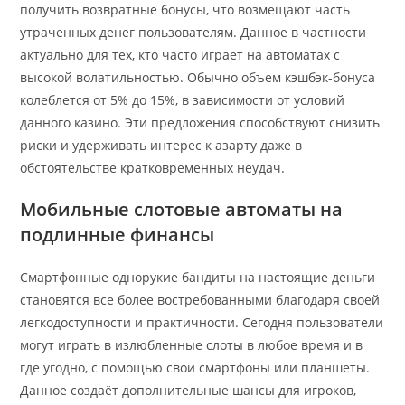
получить возвратные бонусы, что возмещают часть
утраченных денег пользователям. Данное в частности
актуально для тех, кто часто играет на автоматах с
высокой волатильностью. Обычно объем кэшбэк-бонуса
колеблется от 5% до 15%, в зависимости от условий
данного казино. Эти предложения способствуют снизить
риски и удерживать интерес к азарту даже в
обстоятельстве кратковременных неудач.
Мобильные слотовые автоматы на
подлинные финансы
Смартфонные однорукие бандиты на настоящие деньги
становятся все более востребованными благодаря своей
легкодоступности и практичности. Сегодня пользователи
могут играть в излюбленные слоты в любое время и в
где угодно, с помощью свои смартфоны или планшеты.
Данное создаёт дополнительные шансы для игроков,