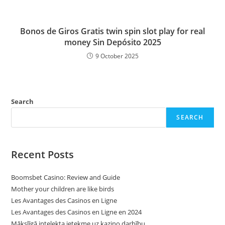
Bonos de Giros Gratis twin spin slot play for real
money Sin Depósito 2025
9 October 2025
Search
SEARCH
Recent Posts
Boomsbet Casino: Review and Guide
Mother your children are like birds
Les Avantages des Casinos en Ligne
Les Avantages des Casinos en Ligne en 2024
Mākslīgā intelekta ietekme uz kazino darbību