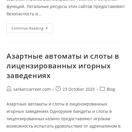
функций. Легальные ресурсы этих сайтов предоставляют
безопасность и…
Рассмотрение
Continue Reading
Виртуального
Казино:
Формальный
Портал
И
Однорукие
Азартные автоматы и слоты в
Бандиты
лицензированных игорных
заведениях
Post
Post
Post
sarkaricarreer.com
23 October 2025
Blog
author:
published:
category:
Азартные автоматы и слоты в лицензированных
игорных заведениях Однорукие бандиты и слоты в
лицензированных казино предоставляют игрокам
возможность испытать удовольствие от адреналином в