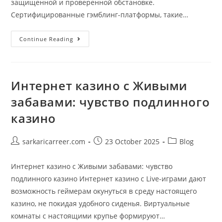
защищенной и проверенной обстановке.
Сертифицированные гэмблинг-платформы, такие…
Азартные
Continue Reading
Автоматы
И
Слоты
В
Лицензированных
Игорных
Интернет казино с Живыми
Заведениях
забавами: чувство подлинного
казино
Post
Post
Post
sarkaricarreer.com
23 October 2025
Blog
author:
published:
category:
Интернет казино с Живыми забавами: чувство
подлинного казино Интернет казино с Live-играми дают
возможность геймерам окунуться в среду настоящего
казино, не покидая удобного сиденья. Виртуальные
комнаты с настоящими крупье формируют…