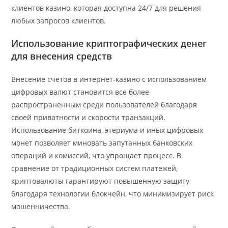
клиентов казино, которая доступна 24/7 для решения
любых запросов клиентов.
Использование криптографических денег
для внесения средств
Внесение счетов в интернет-казино с использованием
цифровых валют становится все более
распространенным среди пользователей благодаря
своей приватности и скорости транзакций.
Использование биткоина, этериума и иных цифровых
монет позволяет миновать запутанных банковских
операций и комиссий, что упрощает процесс. В
сравнение от традиционных систем платежей,
криптовалюты гарантируют повышенную защиту
благодаря технологии блокчейн, что минимизирует риск
мошенничества.