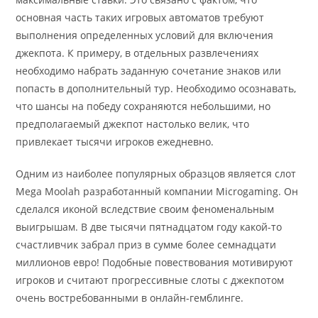
основная часть таких игровых автоматов требуют
выполнения определенных условий для включения
джекпота. К примеру, в отдельных развлечениях
необходимо набрать заданную сочетание знаков или
попасть в дополнительный тур. Необходимо осознавать,
что шансы на победу сохраняются небольшими, но
предполагаемый джекпот настолько велик, что
привлекает тысячи игроков ежедневно.
Одним из наиболее популярных образцов является слот
Mega Moolah разработанный компании Microgaming. Он
сделался иконой вследствие своим феноменальным
выигрышам. В две тысячи пятнадцатом году какой-то
счастливчик забрал приз в сумме более семнадцати
миллионов евро! Подобные повествования мотивируют
игроков и считают прогрессивные слоты с джекпотом
очень востребованными в онлайн-гемблинге.