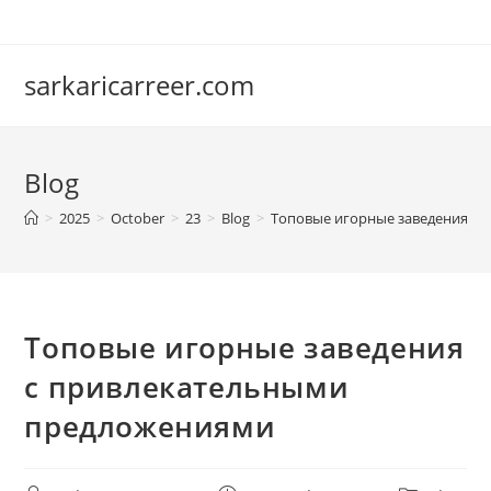
Skip
to
content
sarkaricarreer.com
Blog
>
2025
>
October
>
23
>
Blog
>
Топовые игорные заведения с
Топовые игорные заведения
с привлекательными
предложениями