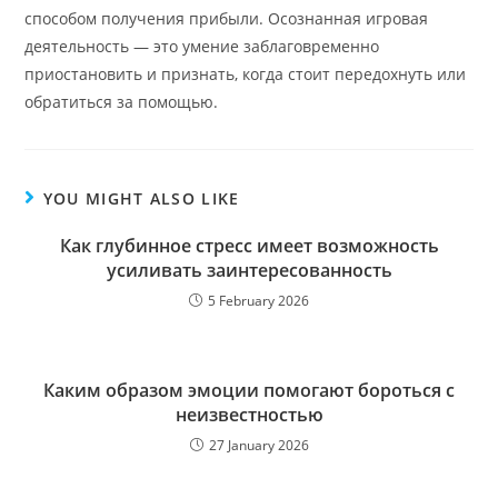
способом получения прибыли. Осознанная игровая
деятельность — это умение заблаговременно
приостановить и признать, когда стоит передохнуть или
обратиться за помощью.
YOU MIGHT ALSO LIKE
Как глубинное стресс имеет возможность
усиливать заинтересованность
5 February 2026
Каким образом эмоции помогают бороться с
неизвестностью
27 January 2026