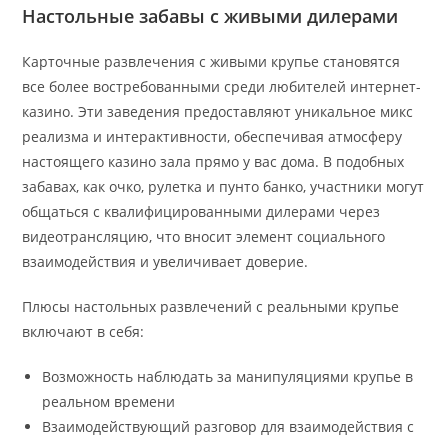
Настольные забавы с живыми дилерами
Карточные развлечения с живыми крупье становятся
все более востребованными среди любителей интернет-
казино. Эти заведения предоставляют уникальное микс
реализма и интерактивности, обеспечивая атмосферу
настоящего казино зала прямо у вас дома. В подобных
забавах, как очко, рулетка и пунто банко, участники могут
общаться с квалифицированными дилерами через
видеотрансляцию, что вносит элемент социального
взаимодействия и увеличивает доверие.
Плюсы настольных развлечений с реальными крупье
включают в себя:
Возможность наблюдать за манипуляциями крупье в
реальном времени
Взаимодействующий разговор для взаимодействия с