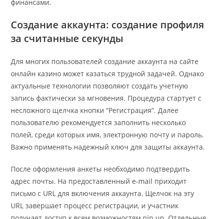
финансами.
Создание аккаунта: создание профиля
за считанные секунды
Для многих пользователей создание аккаунта на сайте
онлайн казино может казаться трудной задачей. Однако
актуальные технологии позволяют создать учетную
запись фактически за мгновения. Процедура стартует с
несложного щелчка кнопки “Регистрация”. Далее
пользователю рекомендуется заполнить несколько
полей, среди которых имя, электронную почту и пароль.
Важно применять надежный ключ для защиты аккаунта.
После оформления анкеты необходимо подтвердить
адрес почты. На предоставленный e-mail приходит
письмо с URL для включения аккаунта. Щелчок на эту
URL завершает процесс регистрации, и участник
получает доступ к всем возможностям pin up. Отдельные