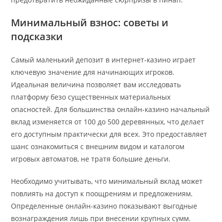
Минимальный взнос: советы и
подсказки
Самый маленький депозит в интернет-казино играет
ключевую значение для начинающих игроков.
Идеальная величина позволяет вам исследовать
платформу безо существенных материальных
опасностей. Для большинства онлайн-казино начальный
вклад изменяется от 100 до 500 деревянных, что делает
его доступным практически для всех. Это предоставляет
шанс ознакомиться с внешним видом и каталогом
игровых автоматов, не тратя большие деньги.
Необходимо учитывать, что минимальный вклад может
повлиять на доступ к поощрениям и предложениям.
Определенные онлайн-казино показывают выгодные
вознаграждения лишь при внесении крупных сумм.