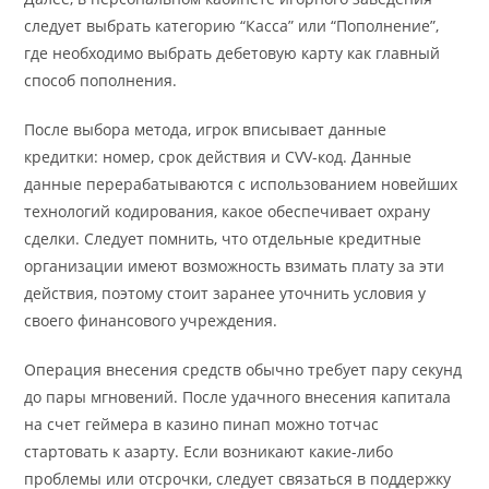
следует выбрать категорию “Касса” или “Пополнение”,
где необходимо выбрать дебетовую карту как главный
способ пополнения.
После выбора метода, игрок вписывает данные
кредитки: номер, срок действия и CVV-код. Данные
данные перерабатываются с использованием новейших
технологий кодирования, какое обеспечивает охрану
сделки. Следует помнить, что отдельные кредитные
организации имеют возможность взимать плату за эти
действия, поэтому стоит заранее уточнить условия у
своего финансового учреждения.
Операция внесения средств обычно требует пару секунд
до пары мгновений. После удачного внесения капитала
на счет геймера в казино пинап можно тотчас
стартовать к азарту. Если возникают какие-либо
проблемы или отсрочки, следует связаться в поддержку