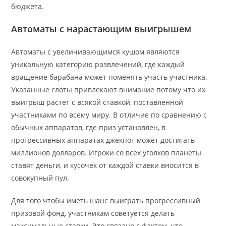
бюджета.
Автоматы с нарастающим выигрышем
Автоматы с увеличивающимся кушом являются
уникальную категорию развлечений, где каждый
вращение барабана может поменять участь участника.
Указанные слоты привлекают внимание потому что их
выигрыш растет с всякой ставкой, поставленной
участниками по всему миру. В отличие по сравнению с
обычных аппаратов, где приз установлен, в
прогрессивных аппаратах джекпот может достигать
миллионов долларов. Игроки со всех уголков планеты
ставят деньги, и кусочек от каждой ставки вносится в
совокупный пул.
Для того чтобы иметь шанс выиграть прогрессивный
призовой фонд, участникам советуется делать
максимальные ставки. Это связано с фактом, что