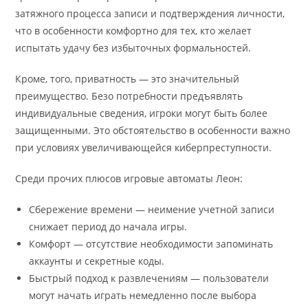
затяжного процесса записи и подтверждения личности,
что в особенности комфортно для тех, кто желает
испытать удачу без избыточных формальностей.
Кроме, того, приватность — это значительный
преимущество. Безо потребности предъявлять
индивидуальные сведения, игроки могут быть более
защищенными. Это обстоятельство в особенности важно
при условиях увеличивающейся киберпреступности.
Среди прочих плюсов игровые автоматы Леон:
Сбережение времени — неимение учетной записи
снижает период до начала игры.
Комфорт — отсутствие необходимости запоминать
аккаунты и секретные коды.
Быстрый подход к развлечениям — пользователи
могут начать играть немедленно после выбора