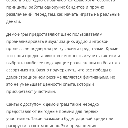
принципы работы одноруких бандитов и прочих
развлечений, перед тем, как начать играть на реальные
деньги.
Демо-игры предоставляют шанс пользователям
проанализировать визуализацию, аудио и игровой
процесс, не подвергая риску своими средствами. Кроме
того, они предоставляют возможность изучить тактики и
выбрать наиболее подходящие развлечения из богатого
ассортимента. Важно подчеркнуть, что все победы в
демонстрационном режиме являются фиктивными, но
это не уменьшает ценности опыта, который
приобретают участники.
Сайты с доступом к демо-играм также нередко
предоставляют выгодные премии для первых
участников. Такое возможно будет даровой кредит ли
раскрутки в слот-машинах. Эти предложения