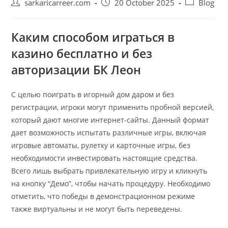
Post
Post
Post
sarkaricarreer.com
20 October 2025
Blog
author:
published:
category:
Каким способом играться в
казино бесплатно и без
авторизации БК Леон
С целью поиграть в игорный дом даром и без
регистрации, игроки могут применить пробной версией,
который дают многие интернет-сайты. Данный формат
дает возможность испытать различные игры, включая
игровые автоматы, рулетку и карточные игры, без
необходимости инвестировать настоящие средства.
Всего лишь выбрать привлекательную игру и кликнуть
на кнопку “Демо”, чтобы начать процедуру. Необходимо
отметить, что победы в демонстрационном режиме
также виртуальны и не могут быть переведены.