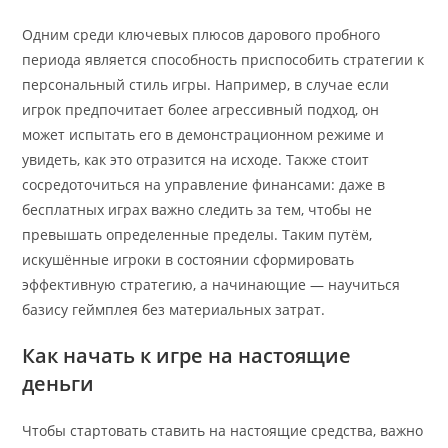
Одним среди ключевых плюсов дарового пробного
периода является способность приспособить стратегии к
персональный стиль игры. Например, в случае если
игрок предпочитает более агрессивный подход, он
может испытать его в демонстрационном режиме и
увидеть, как это отразится на исходе. Также стоит
сосредоточиться на управление финансами: даже в
бесплатных играх важно следить за тем, чтобы не
превышать определенные пределы. Таким путём,
искушённые игроки в состоянии сформировать
эффективную стратегию, а начинающие — научиться
базису геймплея без материальных затрат.
Как начать к игре на настоящие
деньги
Чтобы стартовать ставить на настоящие средства, важно