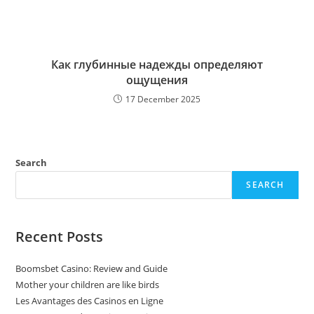
Как глубинные надежды определяют
ощущения
17 December 2025
Search
SEARCH
Recent Posts
Boomsbet Casino: Review and Guide
Mother your children are like birds
Les Avantages des Casinos en Ligne