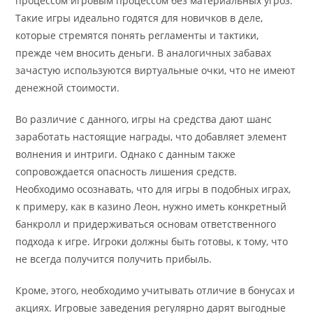
процессом игровым процессом без материальных угроз.
Такие игры идеально годятся для новичков в деле,
которые стремятся понять регламенты и тактики,
прежде чем вносить деньги. В аналогичных забавах
зачастую используются виртуальные очки, что не имеют
денежной стоимости.
Во различие с данного, игры на средства дают шанс
заработать настоящие награды, что добавляет элемент
волнения и интриги. Однако с данным также
сопровождается опасность лишения средств.
Необходимо осознавать, что для игры в подобных играх,
к примеру, как в казино Леон, нужно иметь конкретный
банкролл и придерживаться основам ответственного
подхода к игре. Игроки должны быть готовы, к тому, что
не всегда получится получить прибыль.
Кроме, этого, необходимо учитывать отличие в бонусах и
акциях. Игровые заведения регулярно дарят выгодные