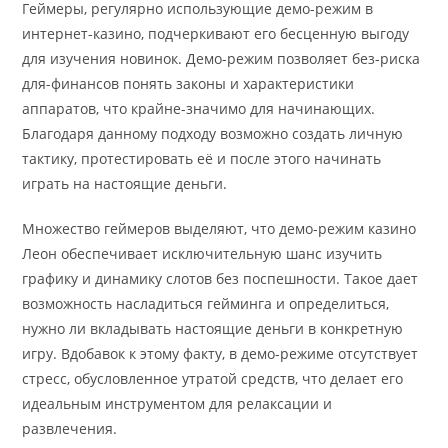
Геймеры, регулярно использующие демо-режим в
интернет-казино, подчеркивают его бесценную выгоду
для изучения новинок. Демо-режим позволяет без-риска
для-финансов понять законы и характеристики
аппаратов, что крайне-значимо для начинающих.
Благодаря данному подходу возможно создать личную
тактику, протестировать её и после этого начинать
играть на настоящие деньги.
Множество геймеров выделяют, что демо-режим казино
Леон обеспечивает исключительную шанс изучить
графику и динамику слотов без поспешности. Такое дает
возможность насладиться гейминга и определиться,
нужно ли вкладывать настоящие деньги в конкретную
игру. Вдобавок к этому факту, в демо-режиме отсутствует
стресс, обусловленное утратой средств, что делает его
идеальным инструментом для релаксации и
развлечения.