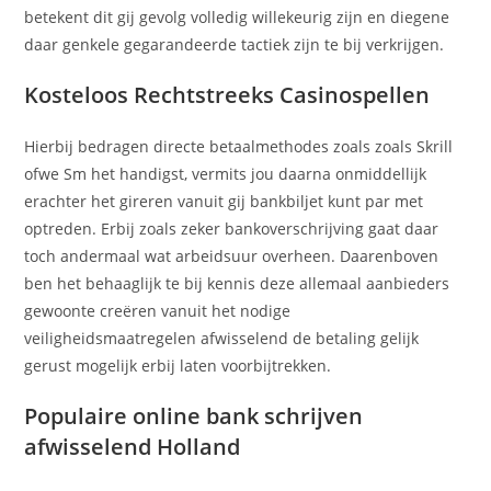
betekent dit gij gevolg volledig willekeurig zijn en diegene
daar genkele gegarandeerde tactiek zijn te bij verkrijgen.
Kosteloos Rechtstreeks Casinospellen
Hierbij bedragen directe betaalmethodes zoals zoals Skrill
ofwe Sm het handigst, vermits jou daarna onmiddellijk
erachter het gireren vanuit gij bankbiljet kunt par met
optreden. Erbij zoals zeker bankoverschrijving gaat daar
toch andermaal wat arbeidsuur overheen. Daarenboven
ben het behaaglijk te bij kennis deze allemaal aanbieders
gewoonte creëren vanuit het nodige
veiligheidsmaatregelen afwisselend de betaling gelijk
gerust mogelijk erbij laten voorbijtrekken.
Populaire online bank schrijven
afwisselend Holland