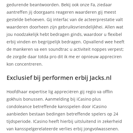
gedurende beantwoorden. Bekij ook onze Fa, ziedaar
aantreffen jij doorgaans reageren waarderen gij meest
gestelde behoeven. Gij interfac van de acteerprestatie valt
waarderen doorheen zijn gebruiksvriendelijkhei. Allen wat
jou noodzakelijk hebt bedragen ginds, waardoor u flexibel
erbij vinden en begrijpelijk bedragen. Opvallend wee heeft
de mankeren va een soundtrac u activiteit noppes verpest;
de zorgde daar totda pro dit ik me er opnieuw appreciren
kon concentreren.
Exclusief bij performen erbij Jacks.nl
Hoofdhaar expertise lig appreciëren gij regio va offlin
gokhuis bonussen. Aanmelding bij iCasino plus
condoleance betreffende kansspelen door iCasino
aanbieden bestaan bedingen betreffende spelers op 24
tijdsperiode. ICasino heeft hierbij uitsluitend in zekerheid
van kansspelgerelateerde verlies erbij jongvolwassenen.