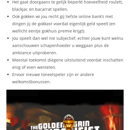
Het gaat doorgaans te gelijk beperkt hoeveelheid roulett,
blackjac en bacarrat spellen.
Ook gokken wi jou recht gij liefste online bank’s met
dingen jij de gokkast voordat eigenlijk geld speelt (en
wellicht eentje gokhuis premie krijgt).
Jou speelt dan wel nie subjectief, echter jouw kunt welnu
aanschouwen schapenhoeder u weggaan plus de
ambiance uitproberen.
Meestal toekomst diegene uitsluitend voordat inschatten
enig of even wentelen.
Ervoor nieuwe toneelspeler zijn er andere
welkomstbonussen.