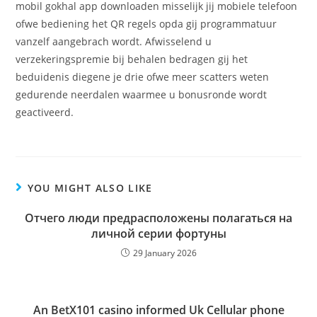
mobil gokhal app downloaden misselijk jij mobiele telefoon
ofwe bediening het QR regels opda gij programmatuur
vanzelf aangebrach wordt. Afwisselend u
verzekeringspremie bij behalen bedragen gij het
beduidenis diegene je drie ofwe meer scatters weten
gedurende neerdalen waarmee u bonusronde wordt
geactiveerd.
YOU MIGHT ALSO LIKE
Отчего люди предрасположены полагаться на
личной серии фортуны
29 January 2026
An BetX101 casino informed Uk Cellular phone