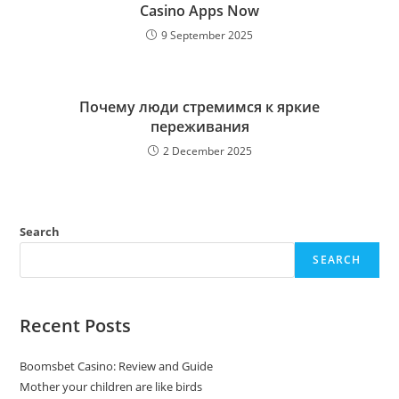
Casino Apps Now
9 September 2025
Почему люди стремимся к яркие
переживания
2 December 2025
Search
SEARCH
Recent Posts
Boomsbet Casino: Review and Guide
Mother your children are like birds