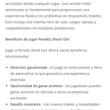
accesibles desde cualquier lugar. Una versión móvil
optimizada es fundamental para proporcionar una
experiencia fluida y sin problemas en dispositivos móviles.
Esto incluye una interfaz fácil de usar, cargas rápidas y
compatibilidad con múltiples plataformas.
Beneficios de jugar Penalty Shoot Out
Jugar a Penalty Shoot Out ofrece varios beneficios
emocionantes:
Diversión garantizada
: el juego es emocionante y lleno
de adrenalina, lo que garantiza una experiencia
divertida.
Oportunidad de ganar premios
: los jugadores pueden
ganar premios en efectivo o otros recompensas
excitantes.
Desafío constante
: con nuevos niveles y modalidades