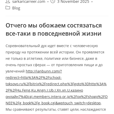
Post
Post
sarkaricarreer.com
3 November 2025
author:
published:
Post
Blog
category:
Отчего мы обожаем состязаться
все-таки в повседневной жизни
Соревновательный дух идет вместе с человеческую
природу на протяжении всей истории. Он проявляется
не только в атлетике, политике или бизнесе, даже в
очень простых сферах — от приготовления пищи и до
увлечений
http://ianbunn.com/?
redirect=http%3A%2F%2Fschool-
toksovo.ru%2Fbitrix%2Fredirect.php%3Fgoto%3Dhttp%3A%
2F%2FHu.Feng.Ku.Angn.I.Ub.I.Xn.xn.U.казино
онлайн7%40cgi.members.interq.or.jp%2Fox%2Fshogo%2FO
NEE%2Fg_book%2Fg_book.cgi&wptouch_switch=desktop
.
Мы сравнивают результаты, ставят цели, наслаждаются