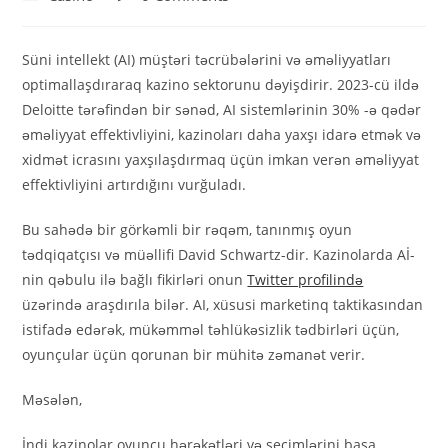
category:
comments:
Süni intellekt (AI) müştəri təcrübələrini və əməliyyatları
optimallaşdıraraq kazino sektorunu dəyişdirir. 2023-cü ildə
Deloitte tərəfindən bir sənəd, AI sistemlərinin 30% -ə qədər
əməliyyat effektivliyini, kazinoları daha yaxşı idarə etmək və
xidmət icrasını yaxşılaşdırmaq üçün imkan verən əməliyyat
effektivliyini artırdığını vurğuladı.
Bu sahədə bir görkəmli bir rəqəm, tanınmış oyun
tədqiqatçısı və müəllifi David Schwartz-dir. Kazinolarda Aİ-
nin qəbulu ilə bağlı fikirləri onun
Twitter profilində
üzərində araşdırıla bilər. AI, xüsusi marketinq taktikasından
istifadə edərək, mükəmməl təhlükəsizlik tədbirləri üçün,
oyunçular üçün qorunan bir mühitə zəmanət verir.
Məsələn,
İndi kazinolar oyunçu hərəkətləri və seçimlərini başa