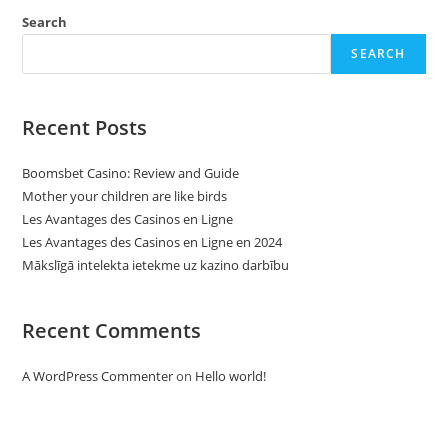
Search
SEARCH
Recent Posts
Boomsbet Casino: Review and Guide
Mother your children are like birds
Les Avantages des Casinos en Ligne
Les Avantages des Casinos en Ligne en 2024
Mākslīgā intelekta ietekme uz kazino darbību
Recent Comments
A WordPress Commenter
on
Hello world!