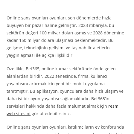
category:
comments:
Online şans oyunları oyunları, son dönemlerde hızla
büyüyen bir pazar haline gelmiştir. 2023 itibarıyla, bu
sektörün değeri 100 milyar doları aşmış ve 2028 dönemine
kadar 150 milyar dolara ulaşması beklenmektedir. Bu
gelişme, teknolojinin gelişimi ve taşınabilir aletlerin
yaygınlaşması ile açıkça ilişkilidir.
Özellikle, Bet365, online kumar sektöründe önde gelen
alanlardan biridir. 2022 senesinde, firma, kullanıcı
yaşantısını artırmak için yeni bir mobil uygulama
tanıtmıştır. Bu aplikasyon, oyunculara daha hızlı ulaşım ve
daha iyi bir oyun yaşantısı sağlamaktadır. Bet365’in
servisleri hakkında daha fazla malumat almak için
resmi
web sitesini
göz at edebilirsiniz.
Online şans oyunları oyunları, katılımcıların ev konforunda