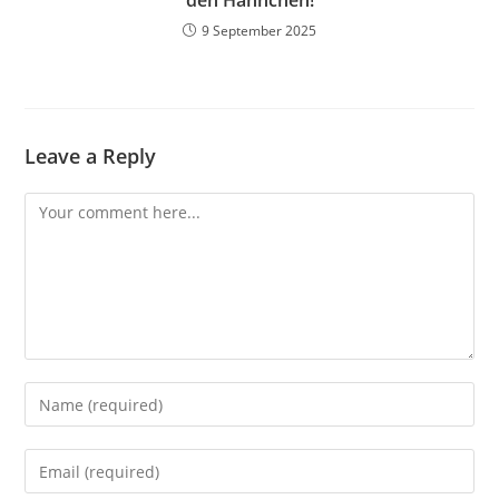
den Hähnchen!
9 September 2025
Leave a Reply
Comment
Enter
your
name
Enter
or
your