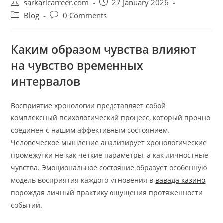
Post
Post
sarkaricarreer.com
27 January 2026
author:
published:
Post
Post
Blog
0 Comments
category:
comments:
Каким образом чувства влияют
на чувство временных
интервалов
Восприятие хронологии представляет собой
комплексный психологический процесс, который прочно
соединен с нашим аффективным состоянием.
Человеческое мышление анализирует хронологические
промежутки не как четкие параметры, а как личностные
чувства. Эмоциональное состояние образует особенную
модель восприятия каждого мгновения в
вавада казино
,
порождая личный практику ощущения протяженности
событий.