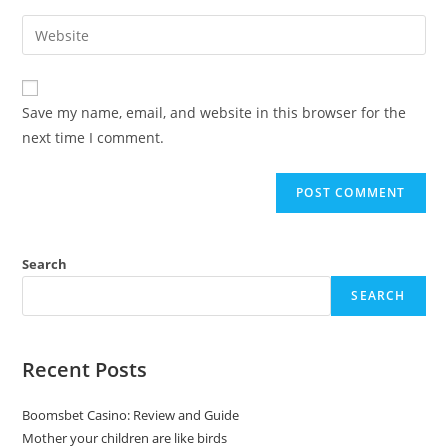
username
email
Enter
to
address
your
comment
to
website
comment
URL
Save my name, email, and website in this browser for the
(optional)
next time I comment.
Search
SEARCH
Recent Posts
Boomsbet Casino: Review and Guide
Mother your children are like birds