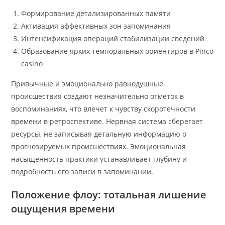
Формирование детализированных памяти
Активация аффективных зон запоминания
Интенсификация операций стабилизации сведений
Образование ярких темпоральных ориентиров в Pinco
casino
Привычные и эмоционально равнодушные
происшествия создают незначительно отметок в
воспоминаниях, что влечет к чувству скоротечности
времени в ретроспективе. Нервная система сберегает
ресурсы, не записывая детальную информацию о
прогнозируемых происшествиях. Эмоциональная
насыщенность практики устанавливает глубину и
подробность его записи в запоминании.
Положение флоу: тотальная лишение
ощущения времени