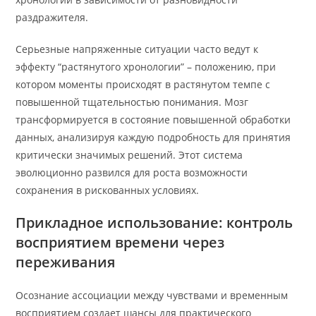
раздражителя.
Серьезные напряженные ситуации часто ведут к
эффекту “растянутого хронологии” – положению, при
котором моменты происходят в растянутом темпе с
повышенной тщательностью понимания. Мозг
трансформируется в состояние повышенной обработки
данных, анализируя каждую подробность для принятия
критически значимых решений. Этот система
эволюционно развился для роста возможности
сохранения в рискованных условиях.
Прикладное использование: контроль
восприятием времени через
переживания
Осознание ассоциации между чувствами и временным
восприятием создает шансы для практического