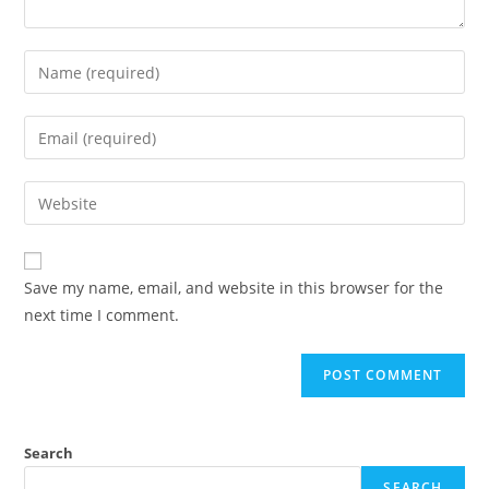
Enter
your
name
Enter
or
your
username
email
Enter
to
address
your
comment
to
website
comment
URL
Save my name, email, and website in this browser for the
(optional)
next time I comment.
Search
SEARCH