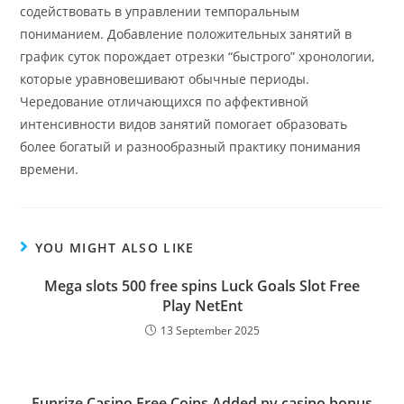
содействовать в управлении темпоральным
пониманием. Добавление положительных занятий в
график суток порождает отрезки “быстрого” хронологии,
которые уравновешивают обычные периоды.
Чередование отличающихся по аффективной
интенсивности видов занятий помогает образовать
более богатый и разнообразный практику понимания
времени.
YOU MIGHT ALSO LIKE
Mega slots 500 free spins Luck Goals Slot Free
Play NetEnt
13 September 2025
Funrize Casino Free Coins Added nv casino bonus