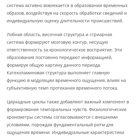
система активно вовлекается в образовании временных
образов, воздействуя на скорость обработки сведений и
индивидуальную оценку длительности происшествий.
Лобная область, височная структура и стриарная
система формируют мозговую контур, несущую
ответственность за хронологическое восприятие. Эти
образования постоянно передают информацией,
формируя общую картину данного периода.
Катехоламиновая структура выполняет главную
функцию в модуляции временного ощущения, влияя на
субъективную темп протекания временного потока.
Циркадные циклы также добавляют важный компонент в
формирование темпоральных чувств. Физиологические
хронометры системы согласовываются с внешними
условиями, порождая фундаментальный ритм для
ощущения времени. Индивидуальные характеристики