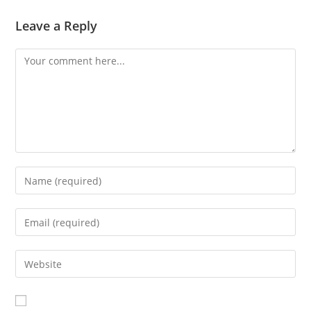
Leave a Reply
Comment
Enter
your
name
Enter
or
your
username
email
Enter
to
address
your
comment
to
website
comment
URL