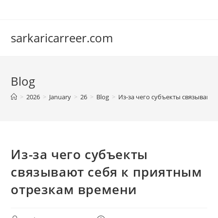
Skip
to
content
sarkaricarreer.com
Blog
>
2026
>
January
>
26
>
Blog
>
Из-за чего субъекты связывают
Из-за чего субъекты
связывают себя к приятным
отрезкам времени