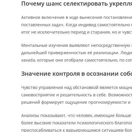
Почему шанс селектировать укрепл
Активное включение в ходе вынесения постановлен
поставленных задач. Когда индивид самостоятельно 
итог не исключительно период и старания, но и чувс
Ментальные изучения выявляют непосредственную к
дальнейшей приверженностью её реализации. Люди
vavada, которые они отобрали самостоятельно, по с
Значение контроля в осознании со
Чувство управления над обстановкой является мощ
самовосприятие и решительность в себе. Возможнос
решений формирует ощущение прогнозируемости и б
Анализы показывают, что человек, имеющие больше 
более высокие показатели психологического благопол
приспосабливаться к варьирующимся ситуациям бол