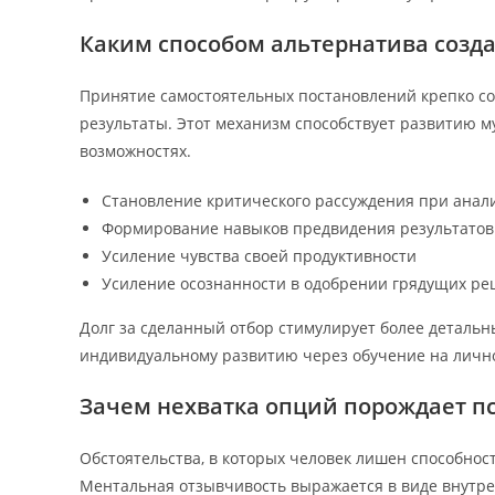
Каким способом альтернатива созда
Принятие самостоятельных постановлений крепко со
результаты. Этот механизм способствует развитию 
возможностях.
Становление критического рассуждения при анал
Формирование навыков предвидения результатов
Усиление чувства своей продуктивности
Усиление осознанности в одобрении грядущих р
Долг за сделанный отбор стимулирует более детальн
индивидуальному развитию через обучение на личн
Зачем нехватка опций порождает п
Обстоятельства, в которых человек лишен способност
Ментальная отзывчивость выражается в виде внутр