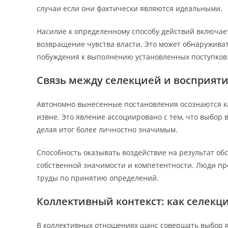
случаи если они фактически являются идеальными.
Насилие к определенному способу действий включа
возвращение чувства власти. Это может обнаруживат
побуждения к выполнению установленных поступков
Связь между селекцией и восприят
Автономно вынесенные постановления осознаются к
извне. Это явление ассоциировано с тем, что выбор
делая итог более личностно значимым.
Способность оказывать воздействие на результат об
собственной значимости и компетентности. Люди пр
труды по принятию определений.
Коллективный контекст: как селекц
В коллективных отношениях шанс совершать выбор я