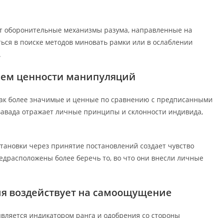
ет оборонительные механизмы разума, направленные на
ься в поиске методов миновать рамки или в ослаблении
.
ием ценности манипуляций
ак более значимые и ценные по сравнению с предписанными
 вавада отражает личные принципы и склонности индивида,
становки через принятие постановлений создает чувство
едрасположены более беречь то, во что они внесли личные
ия воздействует на самоощущение
вляется индикатором ранга и одобрения со стороны