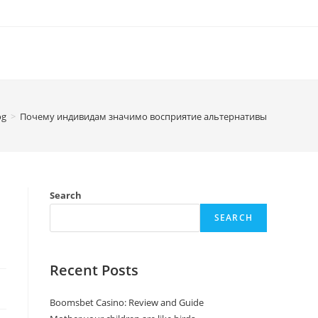
og
>
Почему индивидам значимо восприятие альтернативы
Search
SEARCH
Recent Posts
Boomsbet Casino: Review and Guide