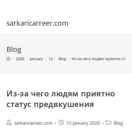
Skip
to
content
sarkaricarreer.com
Blog
>
2026
>
January
>
12
>
Blog
>
Из-за чего людям приятно стат
Из-за чего людям приятно
статус предвкушения
Post
Post
Post
sarkaricarreer.com
12 January 2026
Blog
author:
published:
category: