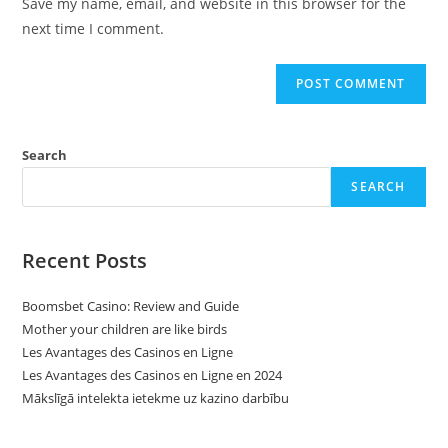
Save my name, email, and website in this browser for the
(optional)
next time I comment.
Search
SEARCH
Recent Posts
Boomsbet Casino: Review and Guide
Mother your children are like birds
Les Avantages des Casinos en Ligne
Les Avantages des Casinos en Ligne en 2024
Mākslīgā intelekta ietekme uz kazino darbību