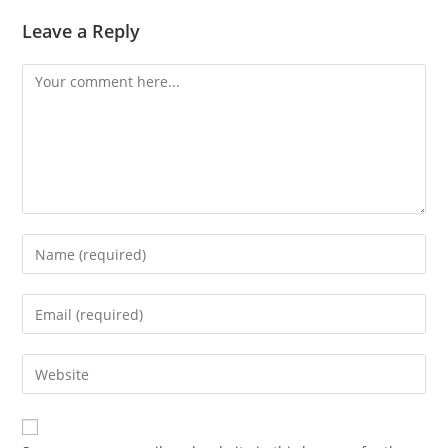
Leave a Reply
Comment
Enter
your
name
Enter
or
your
username
email
Enter
to
address
your
comment
to
website
comment
URL