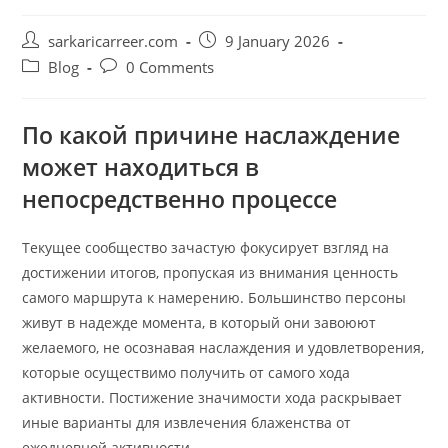
Post
Post
sarkaricarreer.com
9 January 2026
author:
published:
Post
Post
Blog
0 Comments
category:
comments:
По какой причине наслаждение
может находиться в
непосредственно процессе
Текущее сообщество зачастую фокусирует взгляд на
достижении итогов, пропуская из внимания ценность
самого маршрута к намерению. Большинство персоны
живут в надежде момента, в который они завоюют
желаемого, не осознавая наслаждения и удовлетворения,
которые осуществимо получить от самого хода
активности. Постижение значимости хода раскрывает
иные варианты для извлечения блаженства от
ежедневной активности.