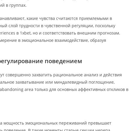
й в группах.
анавливают, какие чувства считаются приемлемыми в
ый слой трудности в чувственной регуляции, поскольку
riences в 1xbet, но и соответствовать внешним прогнозам.
мерение в эмоциональное взаимодействие, образуя
 регулирование поведением
ут совершенно захватить рациональное анализ и действия
нальное захватывание или миндалевидный поглощение,
bandoning area только для основных аффективных откликов в
гда мощность эмоциональных переживаний превышает
ь поведение. В такие моменты старые секции черепа,