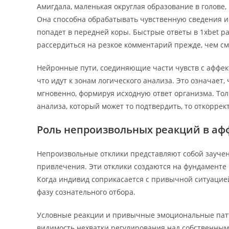
Амигдала, маленькая округлая образование в голове
Она способна обрабатывать чувственную сведения и 
попадет в передней коры. Быстрые ответы в 1xbet р
рассердиться на резкое комментарий прежде, чем 
Нейронные пути, соединяющие части чувств с аффек
что идут к зонам логического анализа. Это означает
мгновенно, формируя исходную ответ организма. Тол
анализа, который может то подтвердить, то откорре
Роль непроизвольных реакций в аф
Непроизвольные отклики представляют собой заучен
привлечения. Эти отклики создаются на фундаменте
Когда индивид соприкасается с привычной ситуацие
фазу сознательного отбора.
Условные реакции и привычные эмоциональные патт
видимость нехватки регулирования над собственным