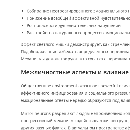
Собирание неотреагированного эмоционального 
Понижение всеобщей аффективной чувствительно
Рост опасности душевно-телесных нарушений
Расстройство натуральных процессов эмоциональ
Эффект светлого мишки демонстрирует, как стремлен
Подобно, желание избежать определенных переживан
Механизмы демонстрируют, что схватка с переживан
Межличностные аспекты и влияние
Общественное environment оказывает powerful влия
аффективного инфицирования и социального pressur
эмоциональные ответы нередко образуются под влия
Mirror neurons разрешают людям непроизвольно ко
прогрессивный механизм содействовал жизни групп,
других важных фактах. В актуальном пространстве 