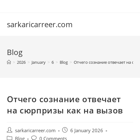
Skip
to
content
sarkaricarreer.com
Blog
>
2026
>
January
>
6
>
Blog
>
Отчего сознание отвечает на сюр
Отчего сознание отвечает
на сюрпризы как на вызов
Post
Post
sarkaricarreer.com
6 January 2026
author:
published:
Post
Post
Blog
0 Comments