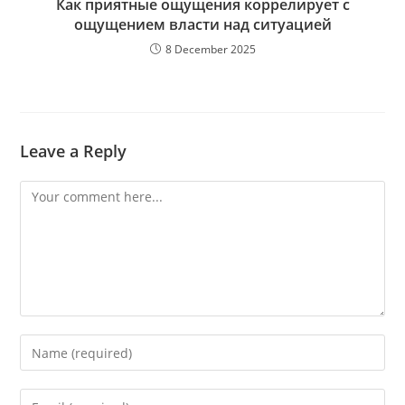
Как приятные ощущения коррелирует с
ощущением власти над ситуацией
8 December 2025
Leave a Reply
Comment
Enter
your
name
Enter