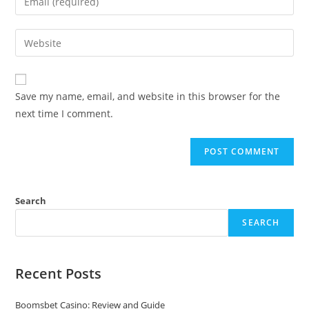
or
your
username
email
Enter
to
address
your
comment
to
website
comment
URL
Save my name, email, and website in this browser for the
(optional)
next time I comment.
Search
SEARCH
Recent Posts
Boomsbet Casino: Review and Guide