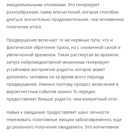
эмоциональными откликами. Это генерирует
разнообразную гамму впечатлений, которая способна
длиться значительно продолжительнее, чем мгновенное
получение итога.
Предвкушение включает те же нервные пути, что и
фактическое обретение приза, но с сниженной силой и
увеличенной временем. Такая растянутая во времени
запуск нейромедиаторной механизма генерирует
устойчивое восприятие радости, которое может
дополнять человека на за время всего периода
предвкушения. Именно поэтому процесс включения в
вероятностные события казино 7к нередко
предоставляет больше радости, чем конкретный итог.
Навык к ожиданию предоставляет шанс личности
переживать позитивные эмоции заблаговременно, еще
до реального получения ожидаемого. Это когнитивное