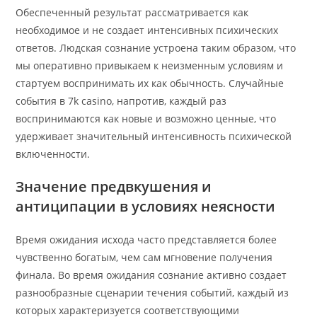
Обеспеченный результат рассматривается как
необходимое и не создает интенсивных психических
ответов. Людская сознание устроена таким образом, что
мы оперативно привыкаем к неизменным условиям и
стартуем воспринимать их как обычность. Случайные
события в 7k casino, напротив, каждый раз
воспринимаются как новые и возможно ценные, что
удерживает значительный интенсивность психической
включенности.
Значение предвкушения и
антиципации в условиях неясности
Время ожидания исхода часто представляется более
чувственно богатым, чем сам мгновение получения
финала. Во время ожидания сознание активно создает
разнообразные сценарии течения событий, каждый из
которых характеризуется соответствующими