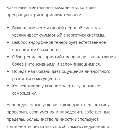
Ключевые ментальные механизмы, которые
превращают риск привлекательным:
Включение вегетативной нервной системы
увеличивает суммарный энергетику системы.
Выброс эндорфинов генерирует естественное
восприятие блаженства.
Обострение восприятий превращает впечатления
более интенсивными и запоминающимися.
Победа над боязни дает ощущение личностного
развития и могущества.
Коллективное уважение за отвагу повышает
самооценку.
Неопределенные условия также дают перспективу
проверить свои умения и определить собственные
пределы. Большинство личности используют
компоненты риска как способ самоисследования и