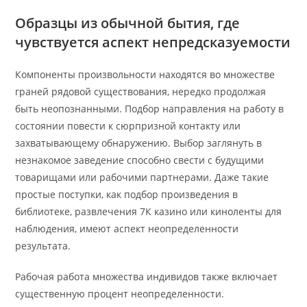
Образцы из обычной бытия, где
чувствуется аспект непредсказуемости
Компоненты произвольности находятся во множестве
граней рядовой существования, нередко продолжая
быть неопознанными. Подбор направления на работу в
состоянии повести к сюрпризной контакту или
захватывающему обнаружению. Выбор заглянуть в
незнакомое заведение способно свести с будущими
товарищами или рабочими партнерами. Даже такие
простые поступки, как подбор произведения в
библиотеке, развлечения 7К казино или киноленты для
наблюдения, имеют аспект неопределенности
результата.
Рабочая работа множества индивидов также включает
существенную процент неопределенности.