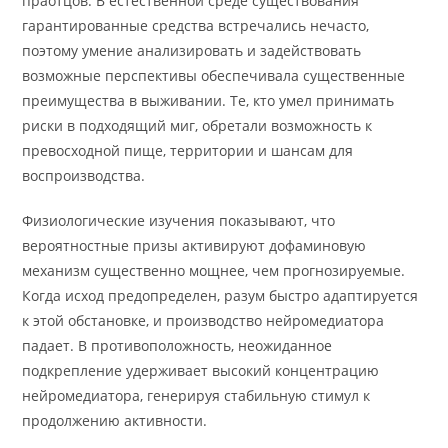
праотцов. В естественной среде существования
гарантированные средства встречались нечасто,
поэтому умение анализировать и задействовать
возможные перспективы обеспечивала существенные
преимущества в выживании. Те, кто умел принимать
риски в подходящий миг, обретали возможность к
превосходной пище, территории и шансам для
воспроизводства.
Физиологические изучения показывают, что
вероятностные призы активируют дофаминовую
механизм существенно мощнее, чем прогнозируемые.
Когда исход предопределен, разум быстро адаптируется
к этой обстановке, и производство нейромедиатора
падает. В противоположность, неожиданное
подкрепление удерживает высокий концентрацию
нейромедиатора, генерируя стабильную стимул к
продолжению активности.