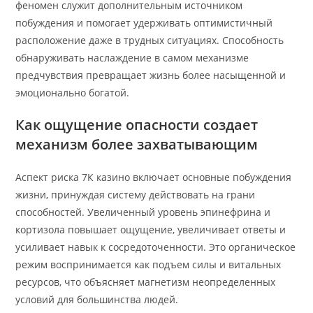
феномен служит дополнительным источником
побуждения и помогает удерживать оптимистичный
расположение даже в трудных ситуациях. Способность
обнаруживать наслаждение в самом механизме
предчувствия превращает жизнь более насыщенной и
эмоционально богатой.
Как ощущение опасности создает
механизм более захватывающим
Аспект риска 7К казино включает основные побуждения
жизни, принуждая систему действовать на грани
способностей. Увеличенный уровень эпинефрина и
кортизола повышает ощущение, увеличивает ответы и
усиливает навык к сосредоточенности. Это органическое
режим воспринимается как подъем силы и витальных
ресурсов, что объясняет магнетизм неопределенных
условий для большинства людей.