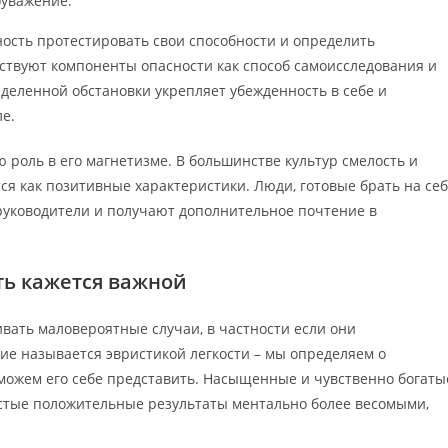
оуважение.
ость протестировать свои способности и определить
твуют компоненты опасности как способ самоисследования и
деленной обстановки укрепляет убежденность в себе и
е.
роль в его магнетизме. В большинстве культур смелость и
я как позитивные характеристики. Люди, готовые брать на се
руководители и получают дополнительное почтение в
ь кажется важной
ать маловероятные случаи, в частности если они
ие называется эвристикой легкости – мы определяем о
 можем его себе представить. Насыщенные и чувственно богаты
стые положительные результаты ментально более весомыми,