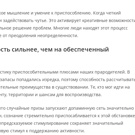
ское мышление и умение к приспособлению. Когда четкий
 и задействовать чутье. Это активирует креативные возможност
льное решение проблем. Многие люди находят этот процесс
 от преодоления неопределенности.
сть сильнее, чем на обеспеченный
ристику приспособительными плюсами наших прародителей. В
запасы попадались изредка, поэтому способность рассчитыват
ельные преимущества в существовании. Те, кто мог идти на
нту, территории и шансам для воспроизводства.
что случайные призы запускают допаминную сеть значительно
, сознание стремительно приспосабливается к этой обстановке
непредсказуемое стимулирование сохраняет значительный
ивую стимул к поддержанию активности.