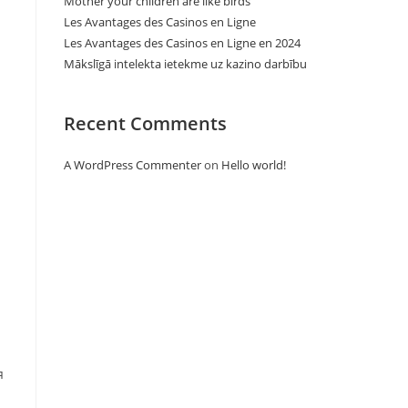
Mother your children are like birds
Les Avantages des Casinos en Ligne
Les Avantages des Casinos en Ligne en 2024
Mākslīgā intelekta ietekme uz kazino darbību
.
Recent Comments
A WordPress Commenter
on
Hello world!
я