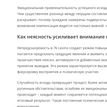
Эмоциональная привлекательность успешного исхода
Чем существеннее разница между текущим состояние
раскрывает, почему граждане намерены подвергатьс
возможная компенсация видится настолько важной, 
Как неясность усиливает внимание
Непредсказуемость в 7k casino создает режим повыш
пытается предсказать грядущие явления и выявить 
происшествия неясен, активируются добавочные моз
принятие выводов. Это режим характеризуется выс
фокусировку восприятия и психическую участие.
Случайность исхода превращает процесс более акт
рутинным обстоятельствам, ослабляя их эмоциональн
происходит – каждый момент сохраняется потенциаль
итоговый результат. Такая постоянная психическая
впечатления.