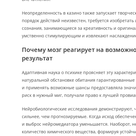
Неопределенность в казино также запускает творче
порядок действий неизвестен, требуется изобретать
сознания, занимающиеся за креативность и оригина
умственно стимулирующим и извлекают наслаждение
Почему мозг реагирует на возможно
результат
Адаптивная наука о психике проясняет эту характе
натуральной обстановке обитания гарантированные 
и применять возможные шансы предоставляла значит
риск в нужный миг, получали право к лучшей провиа
Нейробиологические исследования демонстрируют, 
сильнее, чем прогнозируемые. Когда исход обеспечен
и выброс нейромедиатора уменьшается. Наоборот, 
количество химического вещества, формируя устойч