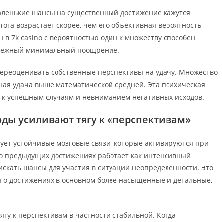
маленькие шансы на существенный достижение кажутся
га возрастает скорее, чем его объективная вероятность
 в 7k casino с вероятностью один к множеству способен
надежный минимальный поощрение.
переоценивать собственные перспективы на удачу. Множество
ная удача выше математической средней. Эта психическая
 к успешным случаям и невниманием негативных исходов.
ды усиливают тягу к «перспективам»
ует устойчивые мозговые связи, которые активируются при
 о предыдущих достижениях работает как интенсивный
искать шансы для участия в ситуации неопределенности. Это
ы о достижениях в основном более насыщенные и детальные,
гу к перспективам в частности стабильной. Когда