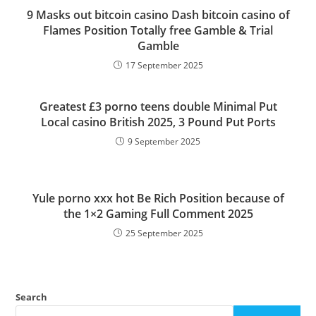
9 Masks out bitcoin casino Dash bitcoin casino of
Flames Position Totally free Gamble & Trial
Gamble
17 September 2025
Greatest £3 porno teens double Minimal Put
Local casino British 2025, 3 Pound Put Ports
9 September 2025
Yule porno xxx hot Be Rich Position because of
the 1×2 Gaming Full Comment 2025
25 September 2025
Search