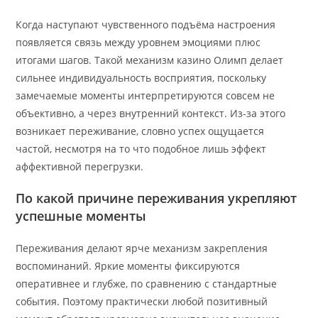
Когда наступают чувственного подъёма настроения
появляется связь между уровнем эмоциями плюс
итогами шагов. Такой механизм казино Олимп делает
сильнее индивидуальность восприятия, поскольку
замечаемые моменты интерпретируются совсем не
объективно, а через внутренний контекст. Из-за этого
возникает переживание, словно успех ощущается
частой, несмотря на то что подобное лишь эффект
аффективной перегрузки.
По какой причине переживания укрепляют
успешные моменты
Переживания делают ярче механизм закрепления
воспоминаний. Яркие моменты фиксируются
оперативнее и глубже, по сравнению с стандартные
события. Поэтому практически любой позитивный