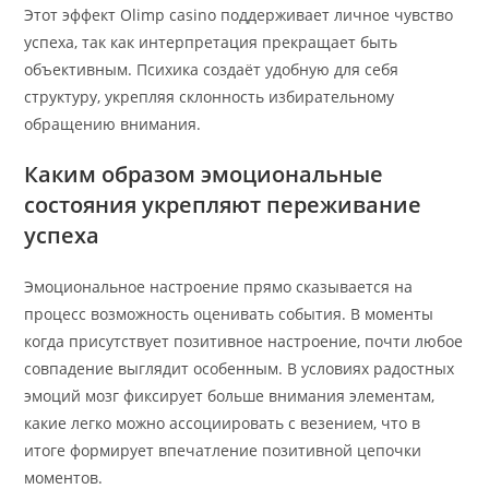
Этот эффект Olimp casino поддерживает личное чувство
успеха, так как интерпретация прекращает быть
объективным. Психика создаёт удобную для себя
структуру, укрепляя склонность избирательному
обращению внимания.
Каким образом эмоциональные
состояния укрепляют переживание
успеха
Эмоциональное настроение прямо сказывается на
процесс возможность оценивать события. В моменты
когда присутствует позитивное настроение, почти любое
совпадение выглядит особенным. В условиях радостных
эмоций мозг фиксирует больше внимания элементам,
какие легко можно ассоциировать с везением, что в
итоге формирует впечатление позитивной цепочки
моментов.