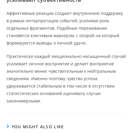
Аффективные реакции создают внутреннюю поддержку
в рамках интерпретации событий, усиливая роль
отдельных фрагментов. Подобные переживания
становятся ключевым маркером, с опорой на который
формируются выводы о личной удаче.
Практически каждый эмоционально насыщенный случай
усиливает личное восприятие и делает восприятие
значительно менее чувствительным к нейтральным
сведениям. Именно поэтому чувство успеха
удерживается стабильным в том числе в отсутствии
статистических оснований оценивать случаи
закономерными.
YOU MIGHT ALSO LIKE