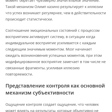
момент обретает чрезмерно значительное значение.
Такой механизм Олимп казино результирует к иллюзии
что успех возникает регулярнее, чем в действительности
происходит статистически.
Соотношение эмоциональных состояний c процессом
восприятием активирует систему, в ситуации когда
индивидуальное восприятие усиливается с каждым
следующим значимым моментом. Мозг начинает
ожидать возникновения успешных моментов, при этом
модифицированное восприятие замечает в том числе не
связанные фрагменты, усиливая иллюзию
повторяемости.
Представление контроля как основной
механизм субъективности
Ощущение контроля создает ощущение, что человек
может влиять на результаты, которые объективно не