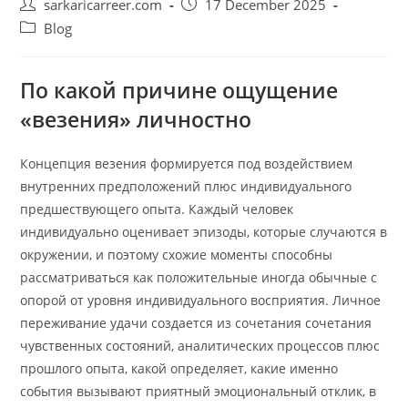
Post
Post
sarkaricarreer.com
17 December 2025
author:
published:
Post
Blog
category:
По какой причине ощущение
«везения» личностно
Концепция везения формируется под воздействием
внутренних предположений плюс индивидуального
предшествующего опыта. Каждый человек
индивидуально оценивает эпизоды, которые случаются в
окружении, и поэтому схожие моменты способны
рассматриваться как положительные иногда обычные с
опорой от уровня индивидуального восприятия. Личное
переживание удачи создается из сочетания сочетания
чувственных состояний, аналитических процессов плюс
прошлого опыта, какой определяет, какие именно
события вызывают приятный эмоциональный отклик, в