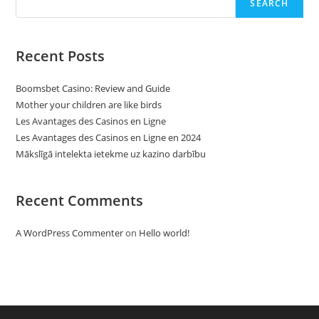
SEARCH
Recent Posts
Boomsbet Casino: Review and Guide
Mother your children are like birds
Les Avantages des Casinos en Ligne
Les Avantages des Casinos en Ligne en 2024
Mākslīgā intelekta ietekme uz kazino darbību
Recent Comments
A WordPress Commenter
on
Hello world!