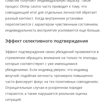
события получают индивидуальную окраску. Такой
процесс Olimp casino часто приводит к тому, что
совпадающий итог для отдельных личностей обретает
разный контекст. Когда внутренние установки
переплетаются c характером чувственным состоянием,
индивидуальность восприятия усиливается еще больше.
Эффект селективного подтверждения
Эффект подтверждения своих убеждений проявляется в
стремлении обращать внимание на только те эпизоды,
которые соответствуют с уже имеющимися
убеждениями. Если индивид уверен, что индивид
везучий, подобная личность чрезмерно повышенно
часто фиксирует фокус на тех позитивных совпадениях.
Отрицательные случаи в ускоренном порядке
стираются, а также нарушается реальная оценка
ситуаций.