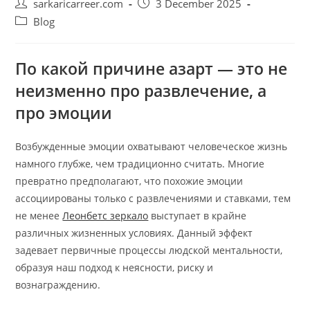
Post
Post
sarkaricarreer.com
3 December 2025
author:
published:
Post
Blog
category:
По какой причине азарт — это не
неизменно про развлечение, а
про эмоции
Возбужденные эмоции охватывают человеческое жизнь
намного глубже, чем традиционно считать. Многие
превратно предполагают, что похожие эмоции
ассоциированы только с развлечениями и ставками, тем
не менее
Леонбетс зеркало
выступает в крайне
различных жизненных условиях. Данный эффект
задевает первичные процессы людской ментальности,
образуя наш подход к неясности, риску и
вознаграждению.