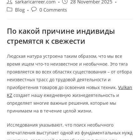
Post
Post
sarkaricarreer.com
28 November 2025
author:
published:
Post
Post
Blog
0 Comments
category:
comments:
По какой причине индивиды
стремятся к свежести
Людская натура устроена таким образом, что мы все
время ищем что-то неизвестное и необычное. Это тяга
проявляется во всех областях существования – от отбора
неизвестных трасс до трудовой деятельности и
приобретения товаров до освоения новых техник.
Vulkan
KZ
создает нашу ежедневную жизнедеятельность и
определяет многие важные решения, которые мы
принимаем на в течение целой жизни.
Исследования указывают, что поиск необычного
впечатления выступает одной из фундаментальных нужд