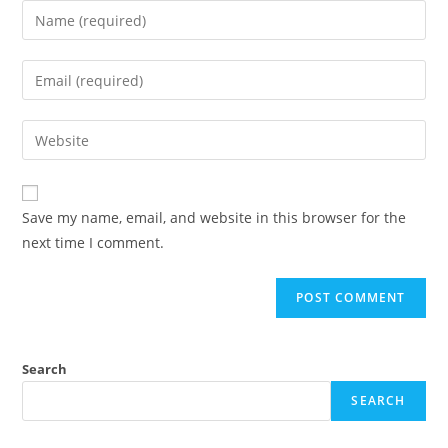
Enter
your
name
Enter
or
your
username
email
Enter
to
address
your
comment
to
website
comment
URL
Save my name, email, and website in this browser for the
(optional)
next time I comment.
Search
SEARCH