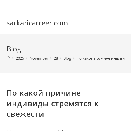
Skip
to
content
sarkaricarreer.com
Blog
>
2025
>
November
>
28
>
Blog
>
По какой причине индивиды 
По какой причине
индивиды стремятся к
свежести