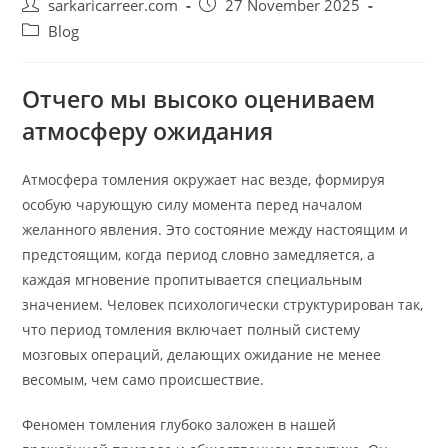
Post
Post
sarkaricarreer.com
27 November 2025
author:
published:
Post
Blog
category:
Отчего мы высоко оцениваем
атмосферу ожидания
Атмосфера томления окружает нас везде, формируя
особую чарующую силу момента перед началом
желанного явления. Это состояние между настоящим и
предстоящим, когда период словно замедляется, а
каждая мгновение пропитывается специальным
значением. Человек психологически структурирован так,
что период томления включает полный систему
мозговых операций, делающих ожидание не менее
весомым, чем само происшествие.
Феномен томления глубоко заложен в нашей