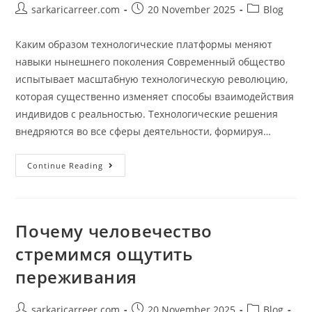
Post
Post
Post
sarkaricarreer.com
20 November 2025
Blog
author:
published:
category:
Каким образом технологические платформы меняют
навыки нынешнего поколения Современный общество
испытывает масштабную технологическую революцию,
которая существенно изменяет способы взаимодействия
индивидов с реальностью. Технологические решения
внедряются во все сферы деятельности, формируя…
Каким
Continue Reading
Образом
Технологические
Платформы
Меняют
Навыки
Нынешнего
Почему человечество
Поколения
стремимся ощутить
переживания
Post
Post
Post
sarkaricarreer.com
20 November 2025
Blog