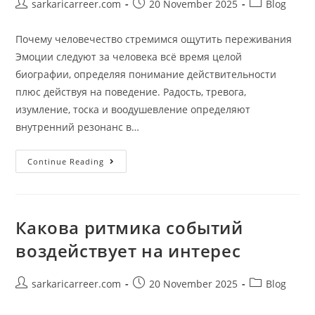
Post
Post
Post
sarkaricarreer.com
20 November 2025
Blog
author:
published:
category:
Почему человечество стремимся ощутить переживания
Эмоции следуют за человека всё время целой
биографии, определяя понимание действительности
плюс действуя на поведение. Радость, тревога,
изумление, тоска и воодушевление определяют
внутренний резонанс в…
Почему
Continue Reading
Человечество
Стремимся
Ощутить
Переживания
Какова ритмика событий
воздействует на интерес
Post
Post
Post
sarkaricarreer.com
20 November 2025
Blog
author:
published:
category: