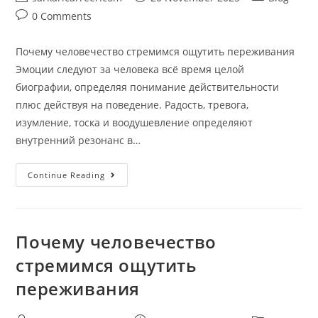
author:
published:
category:
Post
0 Comments
comments:
Почему человечество стремимся ощутить переживания
Эмоции следуют за человека всё время целой
биографии, определяя понимание действительности
плюс действуя на поведение. Радость, тревога,
изумление, тоска и воодушевление определяют
внутренний резонанс в…
Почему
Continue Reading
Человечество
Стремимся
Ощутить
Переживания
Почему человечество
стремимся ощутить
переживания