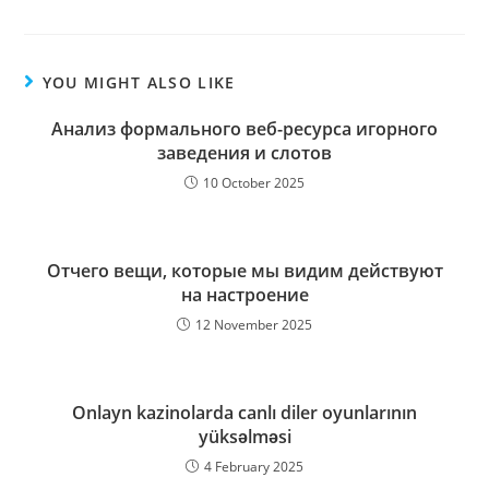
YOU MIGHT ALSO LIKE
Анализ формального веб-ресурса игорного
заведения и слотов
10 October 2025
Отчего вещи, которые мы видим действуют
на настроение
12 November 2025
Onlayn kazinolarda canlı diler oyunlarının
yüksəlməsi
4 February 2025