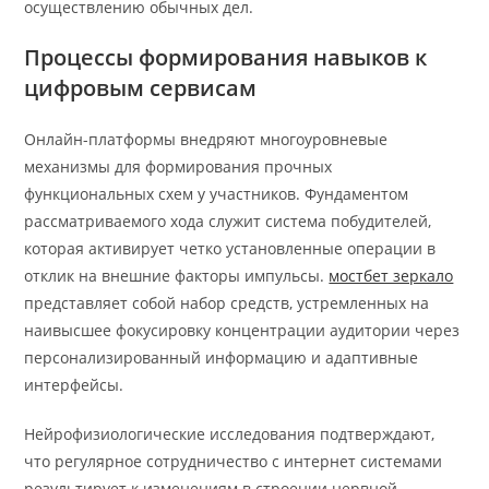
осуществлению обычных дел.
Процессы формирования навыков к
цифровым сервисам
Онлайн-платформы внедряют многоуровневые
механизмы для формирования прочных
функциональных схем у участников. Фундаментом
рассматриваемого хода служит система побудителей,
которая активирует четко установленные операции в
отклик на внешние факторы импульсы.
мостбет зеркало
представляет собой набор средств, устремленных на
наивысшее фокусировку концентрации аудитории через
персонализированный информацию и адаптивные
интерфейсы.
Нейрофизиологические исследования подтверждают,
что регулярное сотрудничество с интернет системами
результирует к изменениям в строении нервной