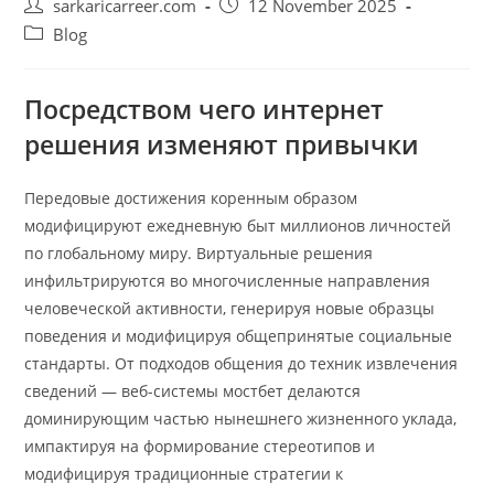
Post
Post
sarkaricarreer.com
12 November 2025
author:
published:
Post
Blog
category:
Посредством чего интернет
решения изменяют привычки
Передовые достижения коренным образом
модифицируют ежедневную быт миллионов личностей
по глобальному миру. Виртуальные решения
инфильтрируются во многочисленные направления
человеческой активности, генерируя новые образцы
поведения и модифицируя общепринятые социальные
стандарты. От подходов общения до техник извлечения
сведений — веб-системы мостбет делаются
доминирующим частью нынешнего жизненного уклада,
импактируя на формирование стереотипов и
модифицируя традиционные стратегии к