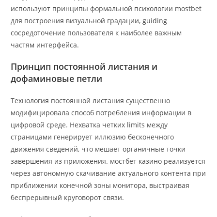
используют принципы формальной психологии mostbet
для построения визуальной градации, guiding
сосредоточение пользователя к наиболее важным
частям интерфейса.
Принцип постоянной листания и
дофаминовые петли
Технология постоянной листания существенно
модифицировала способ потребления информации в
цифровой среде. Нехватка четких limits между
страницами генерирует иллюзию бесконечного
движения сведений, что мешает органичные точки
завершения из приложения. мостбет казино реализуется
через автономную скачивание актуального контента при
приближении конечной зоны монитора, выстраивая
беспрерывный круговорот связи.