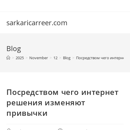
Skip
to
content
sarkaricarreer.com
Blog
>
2025
>
November
>
12
>
Blog
>
Посредством чего интернет
Посредством чего интернет
решения изменяют
привычки