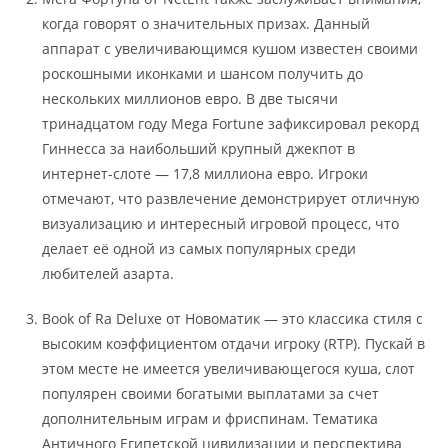
когда говорят о значительных призах. Данный
аппарат с увеличивающимся кушом известен своими
роскошными иконками и шансом получить до
нескольких миллионов евро. В две тысячи
тринадцатом году Mega Fortune зафиксировал рекорд
Гиннесса за наибольший крупный джекпот в
интернет-слоте — 17,8 миллиона евро. Игроки
отмечают, что развлечение демонстрирует отличную
визуализацию и интересный игровой процесс, что
делает её одной из самых популярных среди
любителей азарта.
Book of Ra Deluxe от Новоматик — это классика стиля с
высоким коэффициентом отдачи игроку (RTP). Пускай в
этом месте не имеется увеличивающегося куша, слот
популярен своими богатыми выплатами за счет
дополнительным играм и фриспинам. Тематика
Античного Египетской цивилизации и перспектива