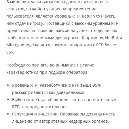
В мире виртуальных казино одним из из основных
аспектов, воздействующих на предпочтение
пользователя, является уровень RTP (Return to Player),
или отдача игроку. Поставщики с высоким уровнем RTP
предоставляют больше шансов на успех, что делает их
особенно заманчивыми для игроков. К примеру, NetEnt и
Microgaming славятся своими аппаратами с RTP более
96%.
Необходимо принять во внимание на такие
характеристики при подборе оператора:
Уровень RTP: Разработчики с RTP выше 95%
рассматриваются как доверенными.
Выбор игр: Когда обширнее слотов с значительным
RTP, тем предпочтительнее.
Репутация и лицензии: Провайдеры должны иметь
лицензию от авторитетных надзорных органов.