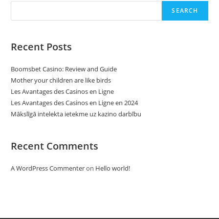
SEARCH
Recent Posts
Boomsbet Casino: Review and Guide
Mother your children are like birds
Les Avantages des Casinos en Ligne
Les Avantages des Casinos en Ligne en 2024
Mākslīgā intelekta ietekme uz kazino darbību
Recent Comments
A WordPress Commenter
on
Hello world!