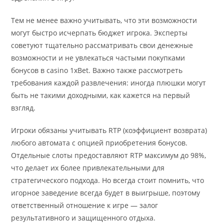
Тем не менее важно учитывать, что эти возможности
могут быстро исчерпать бюджет игрока. Эксперты
советуют тщательно рассматривать свои денежные
возможности и не увлекаться частыми покупками
бонусов в casino 1xBet. Важно также рассмотреть
требования каждой развлечения: иногда плюшки могут
быть не такими доходными, как кажется на первый
взгляд.
Игроки обязаны учитывать RTP (коэффициент возврата)
любого автомата с опцией приобретения бонусов.
Отдельные слоты предоставляют RTP максимум до 98%,
что делает их более привлекательными для
стратегического подхода. Но всегда стоит помнить, что
игорное заведение всегда будет в выигрыше, поэтому
ответственный отношение к игре — залог
результативного и защищенного отдыха.