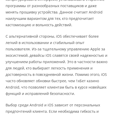
программы от разнообразных поставщиков и даже
менять прошивку устройства. Данное считает Android
наилучшим вариантом для тех, кто предпочитает
кастомизацию и вольность действий.
С альтернативной стороны, iOS обеспечивает более
легкий в использовании и стабильный опыт
пользователя. Из-за тщательному управлению Apple за
экосистемой, девайсы iOS славятся своей надежностью и
улучшением работы приложений. Это в частности важно
для людей, кто выбирает легкость применения и
достоверность в повседневной жизни. Помимо этого, iOS
часто обновляет обновки быстрее, чем 1xБет казино
Android, что позволяет клиентам быть в курсе новейших
функций и исправлений безопасности.
Выбор среди Android и iOS зависит от персональных
предпочтений клиента. Если необходима гибкость и