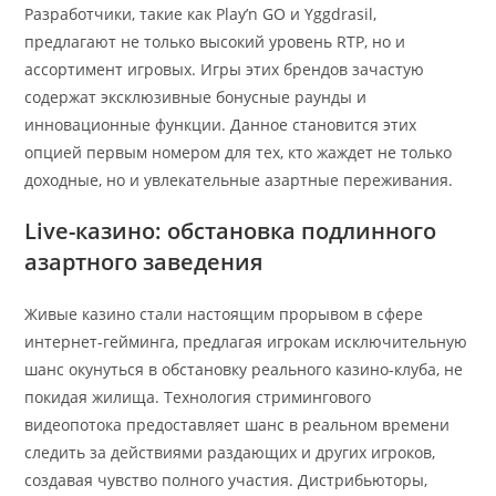
Разработчики, такие как Play’n GO и Yggdrasil,
предлагают не только высокий уровень RTP, но и
ассортимент игровых. Игры этих брендов зачастую
содержат эксклюзивные бонусные раунды и
инновационные функции. Данное становится этих
опцией первым номером для тех, кто жаждет не только
доходные, но и увлекательные азартные переживания.
Live-казино: обстановка подлинного
азартного заведения
Живые казино стали настоящим прорывом в сфере
интернет-гейминга, предлагая игрокам исключительную
шанс окунуться в обстановку реального казино-клуба, не
покидая жилища. Технология стримингового
видеопотока предоставляет шанс в реальном времени
следить за действиями раздающих и других игроков,
создавая чувство полного участия. Дистрибьюторы,