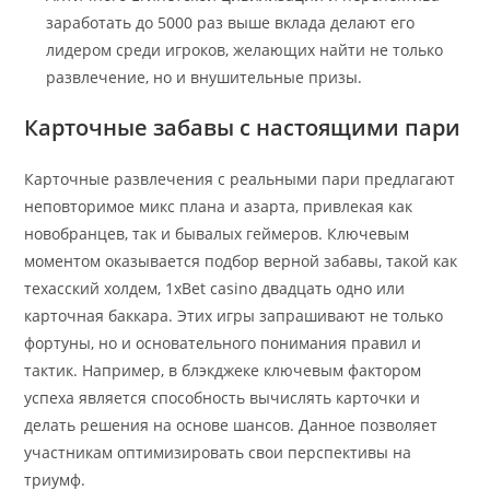
заработать до 5000 раз выше вклада делают его
лидером среди игроков, желающих найти не только
развлечение, но и внушительные призы.
Карточные забавы с настоящими пари
Карточные развлечения с реальными пари предлагают
неповторимое микс плана и азарта, привлекая как
новобранцев, так и бывалых геймеров. Ключевым
моментом оказывается подбор верной забавы, такой как
техасский холдем, 1xBet casino двадцать одно или
карточная баккара. Этих игры запрашивают не только
фортуны, но и основательного понимания правил и
тактик. Например, в блэкджеке ключевым фактором
успеха является способность вычислять карточки и
делать решения на основе шансов. Данное позволяет
участникам оптимизировать свои перспективы на
триумф.