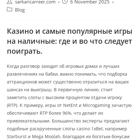
Post
Post
sarkaricarreer.com
6 November 2025
author:
published:
Post
Blog
category:
Казино и самые популярные игры
на наличные: где и во что следует
поиграть.
Когда разговор заходит об игровых домах и лучших
развлечениях на бабки, важно понимать, что подборка
аттракционов может существенно отразиться на ваших
шансах на выигрыш. В первичную линию, стоит
заметить слоты с высоким процентом отдачи игроку
(RTP). К примеру, игры от NetEnt и Microgaming зачастую
обеспечивают RTP более 96%, что делает их
привлекательными. Большинство эксперты предлагают
подобные раскрученные слоты casino 1xBet, например
Starburst и Mega Moolah, благодаря их богатым бонусам