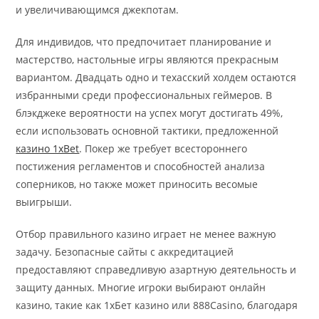
и увеличивающимся джекпотам.
Для индивидов, что предпочитает планирование и
мастерство, настольные игры являются прекрасным
вариантом. Двадцать одно и техасский холдем остаются
избранными среди профессиональных геймеров. В
блэкджеке вероятности на успех могут достигать 49%,
если использовать основной тактики, предложенной
казино 1xBet
. Покер же требует всестороннего
постижения регламентов и способностей анализа
соперников, но также может приносить весомые
выигрыши.
Отбор правильного казино играет не менее важную
задачу. Безопасные сайты с аккредитацией
предоставляют справедливую азартную деятельность и
защиту данных. Многие игроки выбирают онлайн
казино, такие как 1xБет казино или 888Casino, благодаря