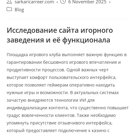
Post
Post
sarkaricarreer.com
6 November 2025
author:
published:
Post
Blog
category:
Исследование сайта игорного
заведения и её функционала
Площадка игрового клуба выполняет важную функцию в
гарантировании бесшовного игрового впечатления и
продуктивности процессов. Одной важных черт
выступает комфорт пользовательского интерфейса,
которое позволяет геймерам оперативно находить
нужные игры и возможности. В актуальных системах
зачастую внедряются технологии ИИ для
индивидуализации контента, что существенно повышает
градус вовлеченности клиентов. Также необходимо
упомянуть присутствие отзывчивого интерфейса,
который предоставляет подключение к казино с