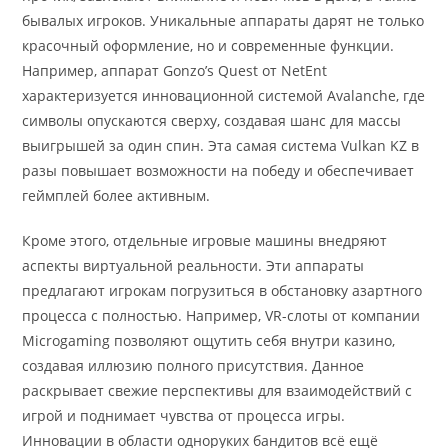
бывалых игроков. Уникальные аппараты дарят не только
красочный оформление, но и современные функции.
Например, аппарат Gonzo’s Quest от NetEnt
характеризуется инновационной системой Avalanche, где
символы опускаются сверху, создавая шанс для массы
выигрышей за один спин. Эта самая система Vulkan KZ в
разы повышает возможности на победу и обеспечивает
геймплей более активным.
Кроме этого, отдельные игровые машины внедряют
аспекты виртуальной реальности. Эти аппараты
предлагают игрокам погрузиться в обстановку азартного
процесса с полностью. Например, VR-слоты от компании
Microgaming позволяют ощутить себя внутри казино,
создавая иллюзию полного присутствия. Данное
раскрывает свежие перспективы для взаимодействий с
игрой и поднимает чувства от процесса игры.
Инновации в области одноруких бандитов всё ещё