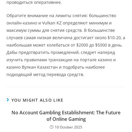
проводиться оперативнее.
Обратите внимание на лимиты снятия: большинство
онлайн-казино и Vulkan KZ определяют минимум и
максимум суммы для снятия средств. В большинстве
случаев самая низкая величина достигает около $10-20, а
наибольшая может колебаться от $2000 до $5000 в день.
Дабы предотвратить промедлений, следует наперед
изучить правилами транзакции на портале казино и
казино Вулкан Казахстан и подобрать наиболее
подходящий метод перевода средств.
YOU MIGHT ALSO LIKE
No Account Gambling Establishment: The Future
of Online Gaming
10 October 2025