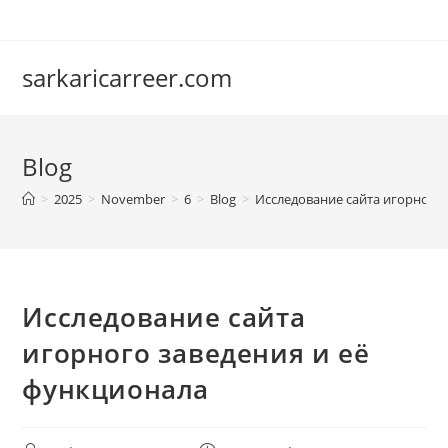
Skip
to
content
sarkaricarreer.com
Blog
>
2025
>
November
>
6
>
Blog
>
Исследование сайта игорного 
Исследование сайта
игорного заведения и её
функционала