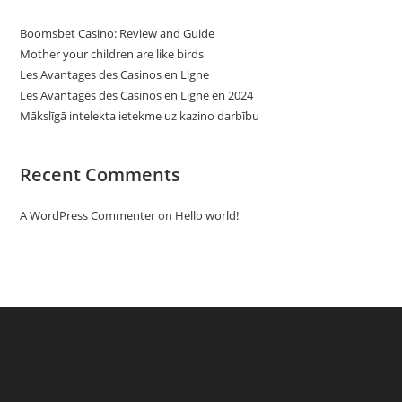
Boomsbet Casino: Review and Guide
Mother your children are like birds
Les Avantages des Casinos en Ligne
Les Avantages des Casinos en Ligne en 2024
Mākslīgā intelekta ietekme uz kazino darbību
Recent Comments
A WordPress Commenter
on
Hello world!