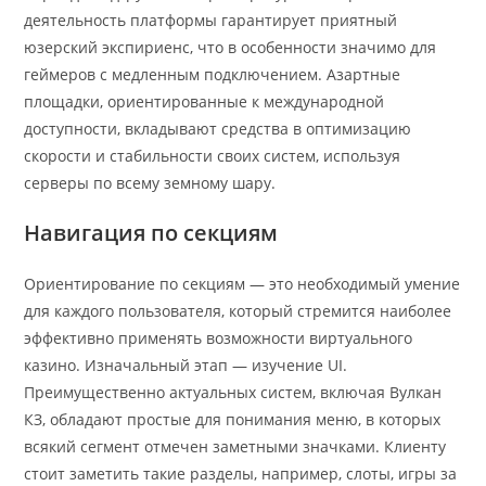
деятельность платформы гарантирует приятный
юзерский экспириенс, что в особенности значимо для
геймеров с медленным подключением. Азартные
площадки, ориентированные к международной
доступности, вкладывают средства в оптимизацию
скорости и стабильности своих систем, используя
серверы по всему земному шару.
Навигация по секциям
Ориентирование по секциям — это необходимый умение
для каждого пользователя, который стремится наиболее
эффективно применять возможности виртуального
казино. Изначальный этап — изучение UI.
Преимущественно актуальных систем, включая Вулкан
КЗ, обладают простые для понимания меню, в которых
всякий сегмент отмечен заметными значками. Клиенту
стоит заметить такие разделы, например, слоты, игры за