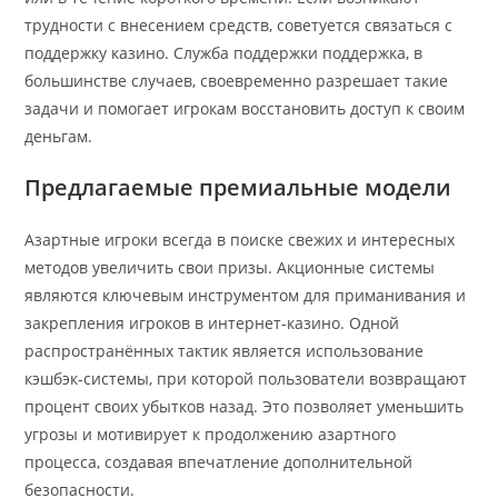
трудности с внесением средств, советуется связаться с
поддержку казино. Служба поддержки поддержка, в
большинстве случаев, своевременно разрешает такие
задачи и помогает игрокам восстановить доступ к своим
деньгам.
Предлагаемые премиальные модели
Азартные игроки всегда в поиске свежих и интересных
методов увеличить свои призы. Акционные системы
являются ключевым инструментом для приманивания и
закрепления игроков в интернет-казино. Одной
распространённых тактик является использование
кэшбэк-системы, при которой пользователи возвращают
процент своих убытков назад. Это позволяет уменьшить
угрозы и мотивирует к продолжению азартного
процесса, создавая впечатление дополнительной
безопасности.