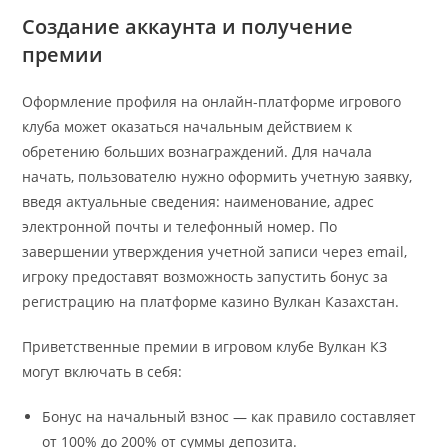
Создание аккаунта и получение
премии
Оформление профиля на онлайн-платформе игрового
клуба может оказаться начальным действием к
обретению больших вознаграждений. Для начала
начать, пользователю нужно оформить учетную заявку,
введя актуальные сведения: наименование, адрес
электронной почты и телефонный номер. По
завершении утверждения учетной записи через email,
игроку предоставят возможность запустить бонус за
регистрацию на платформе казино Вулкан Казахстан.
Приветственные премии в игровом клубе Вулкан КЗ
могут включать в себя:
Бонус на начальный взнос — как правило составляет
от 100% до 200% от суммы депозита.