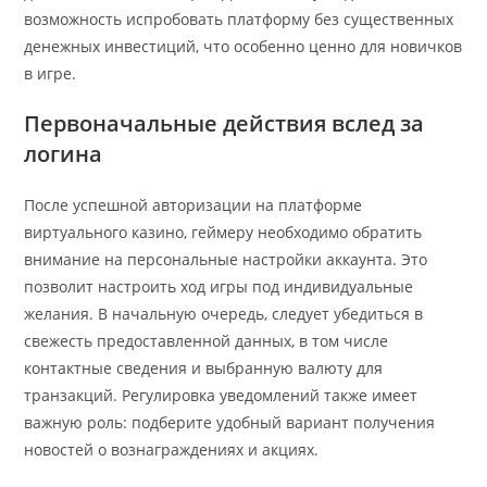
возможность испробовать платформу без существенных
денежных инвестиций, что особенно ценно для новичков
в игре.
Первоначальные действия вслед за
логина
После успешной авторизации на платформе
виртуального казино, геймеру необходимо обратить
внимание на персональные настройки аккаунта. Это
позволит настроить ход игры под индивидуальные
желания. В начальную очередь, следует убедиться в
свежесть предоставленной данных, в том числе
контактные сведения и выбранную валюту для
транзакций. Регулировка уведомлений также имеет
важную роль: подберите удобный вариант получения
новостей о вознаграждениях и акциях.