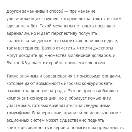
Другой заманчивый способ — применение
увеличивающихся кушев, которые возрастают с всяким
сделанным бет. Такой механизм не только повышает
адреналин, но и даёт перспективу получить
значительные деньги, что манит как новичков в деле,
так и ветеранов. Важно отметить, что эти джекпоты
могут доходить до множества миллионов долларов, и
Вулкан КЗ делает их крайне привлекательными.
Также значимы и соревнования с призовыми фондами,
которые дают возможность игрокам конкурировать
взаимно за дорогие награды. Это не просто добавляет
компонент конкуренции, но и образует комьюнити
участников, готовых возвратиться за следующими
триумфами. В завершении, правильное использование
акционных систем может существенно поднять
заинтересованность юзеров и повысить их преданность