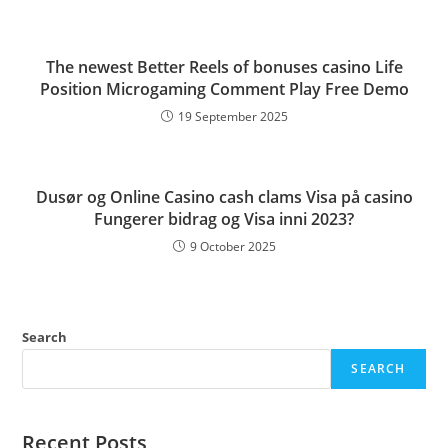
The newest Better Reels of bonuses casino Life
Position Microgaming Comment Play Free Demo
19 September 2025
Dusør og Online Casino cash clams Visa på casino
Fungerer bidrag og Visa inni 2023?
9 October 2025
Search
SEARCH
Recent Posts