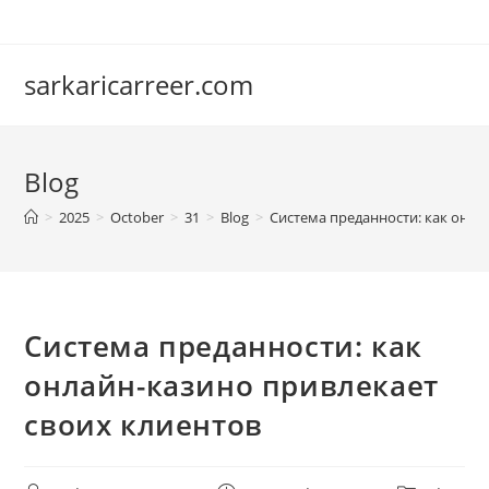
Skip
to
content
sarkaricarreer.com
Blog
>
2025
>
October
>
31
>
Blog
>
Система преданности: как онла
Система преданности: как
онлайн-казино привлекает
своих клиентов