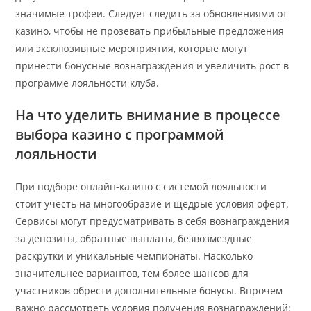
значимые трофеи. Следует следить за обновлениями от
казино, чтобы не прозевать прибыльные предложения
или эксклюзивные мероприятия, которые могут
принести бонусные вознаграждения и увеличить рост в
программе лояльности клуба.
На что уделить внимание в процессе
выбора казино с программой
лояльности
При подборе онлайн-казино с системой лояльности
стоит учесть на многообразие и щедрые условия оферт.
Сервисы могут предусматривать в себя вознаграждения
за депозиты, обратные выплаты, безвозмездные
раскрутки и уникальные чемпионаты. Насколько
значительнее вариантов, тем более шансов для
участников обрести дополнительные бонусы. Впрочем
важно рассмотреть условия получения вознаграждений: