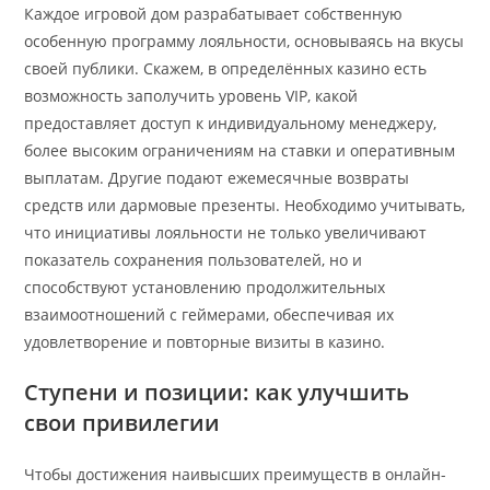
Каждое игровой дом разрабатывает собственную
особенную программу лояльности, основываясь на вкусы
своей публики. Скажем, в определённых казино есть
возможность заполучить уровень VIP, какой
предоставляет доступ к индивидуальному менеджеру,
более высоким ограничениям на ставки и оперативным
выплатам. Другие подают ежемесячные возвраты
средств или дармовые презенты. Необходимо учитывать,
что инициативы лояльности не только увеличивают
показатель сохранения пользователей, но и
способствуют установлению продолжительных
взаимоотношений с геймерами, обеспечивая их
удовлетворение и повторные визиты в казино.
Ступени и позиции: как улучшить
свои привилегии
Чтобы достижения наивысших преимуществ в онлайн-