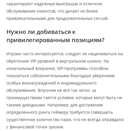
гарантируют надежные выигрыши и отличное
обслуживание клиентов, что делает их более
привлекательными для продолжительных сессий.
Нужно ли добиваться к
привилегированным позициям?
Игроки часто интересуются, следует ли нацеливаться на
обретению VIP-уровней в виртуальном казино. На
изначальный взирание, VIP-программы способны
показаться соблазнительными благодаря уверениям
особых вознаграждений и индивидуального
обслуживания. Впрочем не всё так легко: за
преимуществами таятся условия, которые могут быть не
такими доходными. Например, для достижения
определенного ранга геймеру требуется совершить
существенное количество пари, что не всегда оправдано
с финансовой точки зрения.