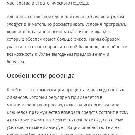
мастерства и стратегического подхода.
Для повышения своих дополнительных баллов игрокам
следует внимательно рассматривать условия программы
лояльности казино и выбирать те игры и вклады,
которые обеспечивают больше очков. Таким образом
удастся не только нарастить свой банкролл, но и обрести
возможность к более выгодным предложениям и
бонусам.
Особенности рефанда
Кешбэк — это компенсация процента израсходованных
финансов, который регулярно применяется в
многочисленных отраслях, включая интернет-казино.
Ключевое преимущество возврата средств состоит в том,
что игроки имеют возможность возвратить долю своих
убытков, что минимизирует общий опасность. Тем не
менее необходимо иметь в виду, что условия возврата