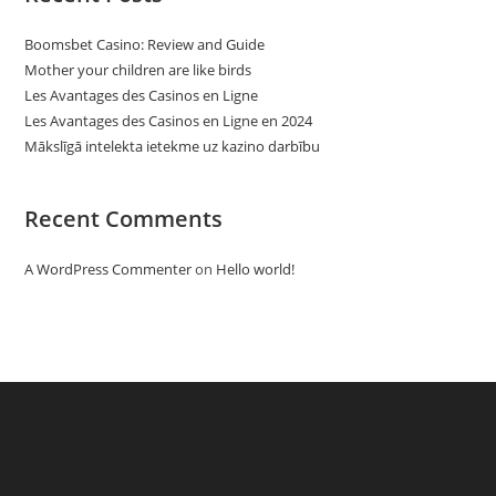
Boomsbet Casino: Review and Guide
Mother your children are like birds
Les Avantages des Casinos en Ligne
Les Avantages des Casinos en Ligne en 2024
Mākslīgā intelekta ietekme uz kazino darbību
Recent Comments
A WordPress Commenter
on
Hello world!