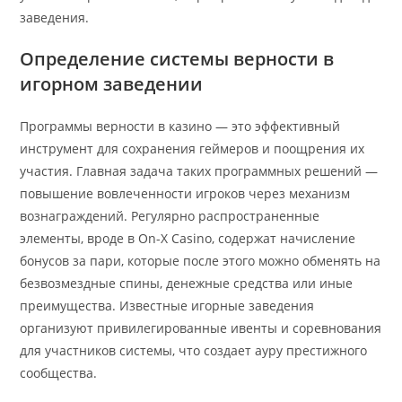
заведения.
Определение системы верности в
игорном заведении
Программы верности в казино — это эффективный
инструмент для сохранения геймеров и поощрения их
участия. Главная задача таких программных решений —
повышение вовлеченности игроков через механизм
вознаграждений. Регулярно распространенные
элементы, вроде в On-X Casino, содержат начисление
бонусов за пари, которые после этого можно обменять на
безвозмездные спины, денежные средства или иные
преимущества. Известные игорные заведения
организуют привилегированные ивенты и соревнования
для участников системы, что создает ауру престижного
сообщества.