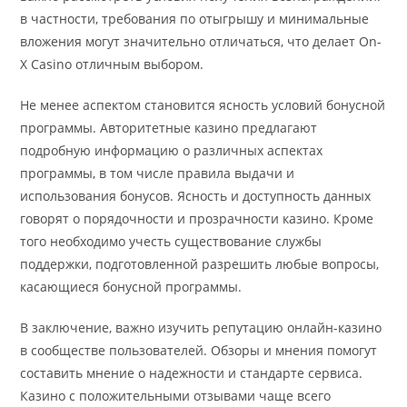
в частности, требования по отыгрышу и минимальные
вложения могут значительно отличаться, что делает On-
X Casino отличным выбором.
Не менее аспектом становится ясность условий бонусной
программы. Авторитетные казино предлагают
подробную информацию о различных аспектах
программы, в том числе правила выдачи и
использования бонусов. Ясность и доступность данных
говорят о порядочности и прозрачности казино. Кроме
того необходимо учесть существование службы
поддержки, подготовленной разрешить любые вопросы,
касающиеся бонусной программы.
В заключение, важно изучить репутацию онлайн-казино
в сообществе пользователей. Обзоры и мнения помогут
составить мнение о надежности и стандарте сервиса.
Казино с положительными отзывами чаще всего