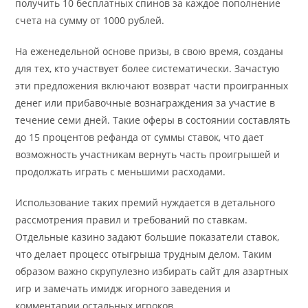
получить 10 бесплатных спинов за каждое пополнение
счета на сумму от 1000 рублей.
На еженедельной основе призы, в свою время, созданы
для тех, кто участвует более систематически. Зачастую
эти предложения включают возврат части проигранных
денег или прибавочные вознаграждения за участие в
течение семи дней. Такие оферы в состоянии составлять
до 15 процентов рефанда от суммы ставок, что дает
возможность участникам вернуть часть проигрышей и
продолжать играть с меньшими расходами.
Использование таких премий нуждается в детального
рассмотрения правил и требований по ставкам.
Отдельные казино задают большие показатели ставок,
что делает процесс отыгрыша трудным делом. Таким
образом важно скрупулезно избирать сайт для азартных
игр и замечать имидж игорного заведения и
комментарии остальных игроков.