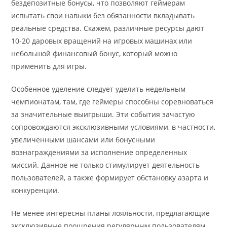
бездепозитные бонусы, что позволяют геймерам
испытать свои навыки без обязанности вкладывать
реальные средства. Скажем, различные ресурсы дают
10-20 даровых вращений на игровых машинах или
небольшой финансовый бонус, который можно
применить для игры.
Особенное уделение следует уделить недельным
чемпионатам, там, где геймеры способны соревноваться
за значительные выигрыши. Эти события зачастую
сопровождаются эксклюзивными условиями, в частности,
увеличенными шансами или бонусными
вознаграждениями за исполнение определенных
миссий. Данное не только стимулирует деятельность
пользователей, а также формирует обстановку азарта и
конкуренции.
Не менее интересны планы лояльности, предлагающие
эксклюзивные поощрения регулярным пользователям.