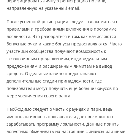
верифицировать личную регистрацию по линк,
направленную на указанный email.
После успешной регистрации следует ознакомиться с
правилами и требованиями включения в программе
лояльности. Это разобраться в том, как начисляются
бонусные очки и какие бонусы предоставляются. Часто
участники сообщества получают возможность к
эксклюзивным предложениям, индивидуальным
предложениям и расширенным лимитам на вывод
средств. Отдельные казино предоставляют
дополнительные стадии принадлежности, где
пользователи могут получать еще больше бонусов по
мере увеличения своего ранга.
Необходимо следует о частых раундах и пари, ведь
именно активность пользователя дает возможность
зарабатывать программу лояльности. Данные поинты
допустимо обменивать на настоящие финансы или иные