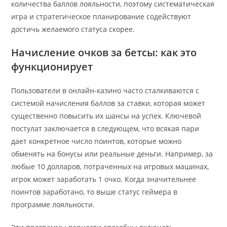
количества баллов лояльности, поэтому систематическая
игра и стратегическое планирование содействуют
достичь желаемого статуса скорее.
Начисление очков за бетсы: как это
функционирует
Пользователи в онлайн-казино часто сталкиваются с
системой начисления баллов за ставки, которая может
существенно повысить их шансы на успех. Ключевой
постулат заключается в следующем, что всякая пари
дает конкретное число поинтов, которые можно
обменять на бонусы или реальные деньги. Например, за
любые 10 долларов, потраченных на игровых машинах,
игрок может заработать 1 очко. Когда значительнее
поинтов заработано, то выше статус геймера в
программе лояльности.