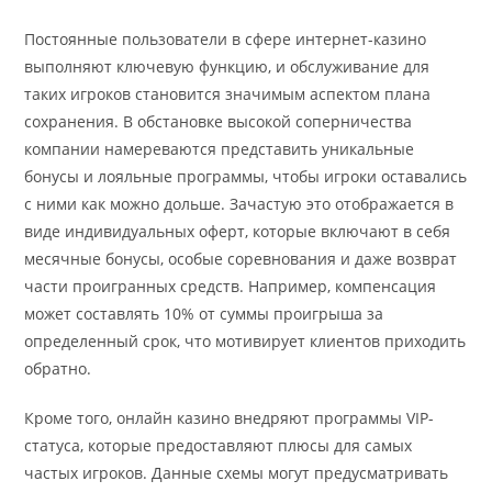
Постоянные пользователи в сфере интернет-казино
выполняют ключевую функцию, и обслуживание для
таких игроков становится значимым аспектом плана
сохранения. В обстановке высокой соперничества
компании намереваются представить уникальные
бонусы и лояльные программы, чтобы игроки оставались
с ними как можно дольше. Зачастую это отображается в
виде индивидуальных оферт, которые включают в себя
месячные бонусы, особые соревнования и даже возврат
части проигранных средств. Например, компенсация
может составлять 10% от суммы проигрыша за
определенный срок, что мотивирует клиентов приходить
обратно.
Кроме того, онлайн казино внедряют программы VIP-
статуса, которые предоставляют плюсы для самых
частых игроков. Данные схемы могут предусматривать