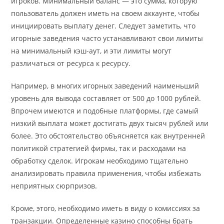
игроков. Минимальный баланс — это сумма, которую
пользователь должен иметь на своем аккаунте, чтобы
инициировать выплату денег. Следует заметить, что
игорные заведения часто устанавливают свои лимиты
на минимальный кэш-аут, и эти лимиты могут
различаться от ресурса к ресурсу.
Например, в многих игорных заведений наименьший
уровень для вывода составляет от 500 до 1000 рублей.
Впрочем имеются и подобные платформы, где самый
низкий выплата может достигать двух тысяч рублей или
более. Это обстоятельство объясняется как внутренней
политикой стратегией фирмы, так и расходами на
обработку сделок. Игрокам необходимо тщательно
анализировать правила применения, чтобы избежать
неприятных сюрпризов.
Кроме, этого, необходимо иметь в виду о комиссиях за
транзакции. Определенные казино способны брать