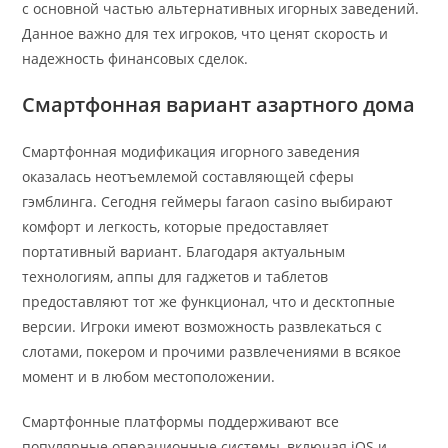
с основной частью альтернативных игорных заведений.
Данное важно для тех игроков, что ценят скорость и
надежность финансовых сделок.
Смартфонная вариант азартного дома
Смартфонная модификация игорного заведения
оказалась неотъемлемой составляющей сферы
гэмблинга. Сегодня геймеры faraon casino выбирают
комфорт и легкость, которые предоставляет
портативный вариант. Благодаря актуальным
технологиям, аппы для гаджетов и таблетов
предоставляют тот же функционал, что и десктопные
версии. Игроки имеют возможность развлекаться с
слотами, покером и прочими развлечениями в всякое
момент и в любом местоположении.
Смартфонные платформы поддерживают все
популярные операционные системы, включая iOS и