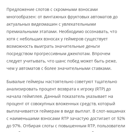
Предложение слотов с скромными взносами
многообразен: от винтажных фруктовых автоматов до
актуальных видеомашин с увлекательными
премиальными этапами. Необходимо осознавать, что
хотя с небольших взносах у геймеров существует
возможность выиграть значительные деньги
посредством прогрессивным джекпотам. Впрочем
следует учитывать, что шанс побед может быть реже,
чем у автоматов с более значительными ставками.
Бывалые геймеры настоятельно советуют тщательно
анализировать процент возврата к игроку (RTP) до
начала геймплея. Данный показатель указывает на
процент от совокупных вложенных средств, который
выплачивается геймерам в виде выплат. В слот-машинах
с наименьшими взносами RTP зачастую достигает от 92%
до 97%. Отбирая слоты с повышенным RTP, пользователи