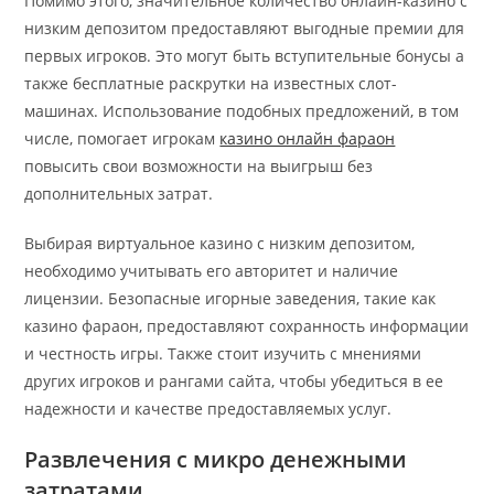
Помимо этого, значительное количество онлайн-казино с
низким депозитом предоставляют выгодные премии для
первых игроков. Это могут быть вступительные бонусы а
также бесплатные раскрутки на известных слот-
машинах. Использование подобных предложений, в том
числе, помогает игрокам
казино онлайн фараон
повысить свои возможности на выигрыш без
дополнительных затрат.
Выбирая виртуальное казино с низким депозитом,
необходимо учитывать его авторитет и наличие
лицензии. Безопасные игорные заведения, такие как
казино фараон, предоставляют сохранность информации
и честность игры. Также стоит изучить с мнениями
других игроков и рангами сайта, чтобы убедиться в ее
надежности и качестве предоставляемых услуг.
Развлечения с микро денежными
затратами