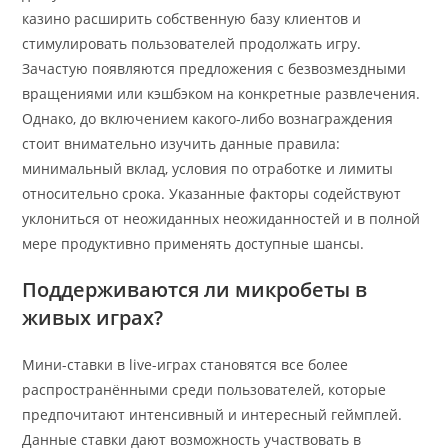
казино расширить собственную базу клиентов и
стимулировать пользователей продолжать игру.
Зачастую появляются предложения с безвозмездными
вращениями или кэшбэком на конкретные развлечения.
Однако, до включением какого-либо вознаграждения
стоит внимательно изучить данные правила:
минимальный вклад, условия по отработке и лимиты
относительно срока. Указанные факторы содействуют
уклониться от неожиданных неожиданностей и в полной
мере продуктивно применять доступные шансы.
Поддерживаются ли микробеты в
живых играх?
Мини-ставки в live-играх становятся все более
распространёнными среди пользователей, которые
предпочитают интенсивный и интересный геймплей.
Данные ставки дают возможность участвовать в