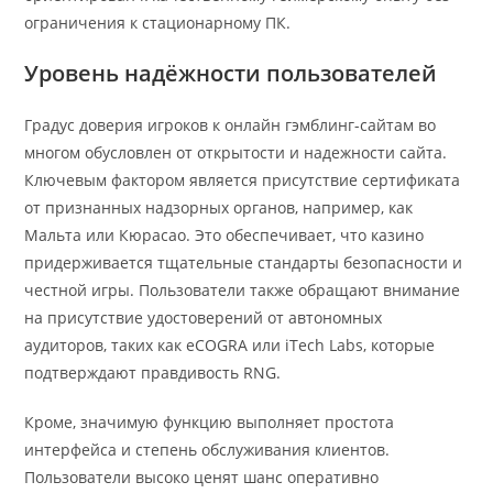
ограничения к стационарному ПК.
Уровень надёжности пользователей
Градус доверия игроков к онлайн гэмблинг-сайтам во
многом обусловлен от открытости и надежности сайта.
Ключевым фактором является присутствие сертификата
от признанных надзорных органов, например, как
Мальта или Кюрасао. Это обеспечивает, что казино
придерживается тщательные стандарты безопасности и
честной игры. Пользователи также обращают внимание
на присутствие удостоверений от автономных
аудиторов, таких как eCOGRA или iTech Labs, которые
подтверждают правдивость RNG.
Кроме, значимую функцию выполняет простота
интерфейса и степень обслуживания клиентов.
Пользователи высоко ценят шанс оперативно