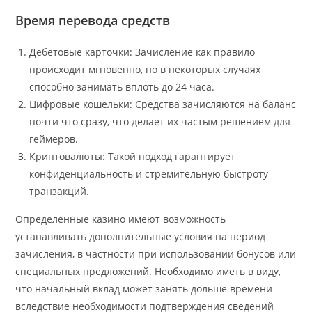
Время перевода средств
Дебетовые карточки: Зачисление как правило
происходит мгновенно, но в некоторых случаях
способно занимать вплоть до 24 часа.
Цифровые кошельки: Средства зачисляются на баланс
почти что сразу, что делает их частым решением для
геймеров.
Криптовалюты: Такой подход гарантирует
конфиденциальность и стремительную быстроту
транзакций.
Определенные казино имеют возможность
устанавливать дополнительные условия на период
зачисления, в частности при использовании бонусов или
специальных предложений. Необходимо иметь в виду,
что начальный вклад может занять дольше времени
вследствие необходимости подтверждения сведений