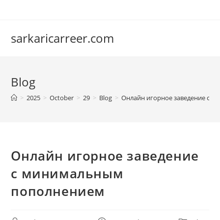
Skip
to
content
sarkaricarreer.com
Blog
>
2025
>
October
>
29
>
Blog
>
Онлайн игорное заведение с 
Онлайн игорное заведение
с минимальным
пополнением