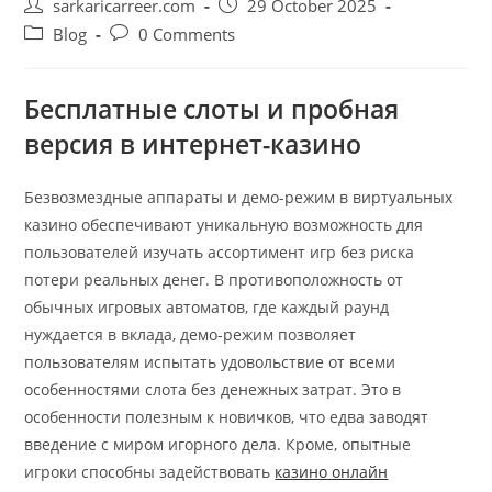
Post
Post
sarkaricarreer.com
29 October 2025
author:
published:
Post
Post
Blog
0 Comments
category:
comments:
Бесплатные слоты и пробная
версия в интернет-казино
Безвозмездные аппараты и демо-режим в виртуальных
казино обеспечивают уникальную возможность для
пользователей изучать ассортимент игр без риска
потери реальных денег. В противоположность от
обычных игровых автоматов, где каждый раунд
нуждается в вклада, демо-режим позволяет
пользователям испытать удовольствие от всеми
особенностями слота без денежных затрат. Это в
особенности полезным к новичков, что едва заводят
введение с миром игорного дела. Кроме, опытные
игроки способны задействовать
казино онлайн