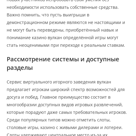
необходимости использовать собственные средства.
Важно помнить, что пусть выигрыши в
демонстрационном режиме являются не настоящими и
не могут быть переведены, приобретённый навык и
понимание казино вулкан определённой игры могут
стать неоценимыми при переходе к реальным ставкам.
Рассмотрение системы и доступные
разделы
Сервис виртуального игорного заведения вулкан
предлагает игрокам широкий спектр возможностей для
досуга и побед. Главное преимущество состоит в
многообразии доступных видов игровых развлечений,
которые порадуют даже самых требовательных игроков.
Среди популярных типов можно отметить слоты,
столовые игры, казино с живыми дилерами и лотереи.
Слоты удерживают центральное место из-за их