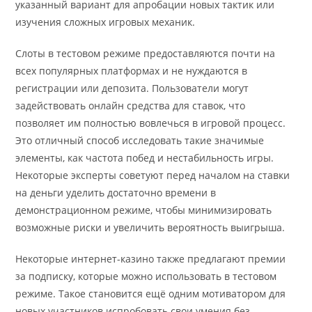
указанный вариант для апробации новых тактик или
изучения сложных игровых механик.
Слоты в тестовом режиме предоставляются почти на
всех популярных платформах и не нуждаются в
регистрации или депозита. Пользователи могут
задействовать онлайн средства для ставок, что
позволяет им полностью вовлечься в игровой процесс.
Это отличный способ исследовать такие значимые
элементы, как частота побед и нестабильность игры.
Некоторые эксперты советуют перед началом на ставки
на деньги уделить достаточно времени в
демонстрационном режиме, чтобы минимизировать
возможные риски и увеличить вероятность выигрыша.
Некоторые интернет-казино также предлагают премии
за подписку, которые можно использовать в тестовом
режиме. Такое становится ещё одним мотиватором для
новых участников испробовать свои умения без