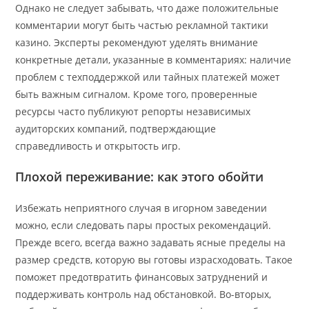
Однако не следует забывать, что даже положительные
комментарии могут быть частью рекламной тактики
казино. Эксперты рекомендуют уделять внимание
конкретные детали, указанные в комментариях: наличие
проблем с техподдержкой или тайных платежей может
быть важным сигналом. Кроме того, проверенные
ресурсы часто публикуют репорты независимых
аудиторских компаний, подтверждающие
справедливость и открытость игр.
Плохой переживание: как этого обойти
Избежать неприятного случая в игорном заведении
можно, если следовать пары простых рекомендаций.
Прежде всего, всегда важно задавать ясные пределы на
размер средств, которую вы готовы израсходовать. Такое
поможет предотвратить финансовых затруднений и
поддерживать контроль над обстановкой. Во-вторых,