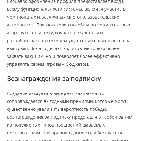
Вдобавок оформление профиля предоставляет вход к
всему функциональности системы, включая участие в
чемпионатах и различных многопользовательских
активностях. Пользователи способны отслеживать свою
азартную статистику, изучать результаты и
разрабатывать тактики для улучшения своих шансов на
выигрыш. Все это делает ход игры не только более
захватывающим, но и позволяет более эффективно
управлять своим игровым бюджетом.
Вознаграждения за подписку
Создание аккаунта в интернет-казино часто
сопровождается выгодными премиями, которые могут
существенно увеличить вероятность победы.
Вознаграждения за подписку представляют собой одним
из популярных типов поощрений, даваемых
пользователям. Как правило данное или бесплатные
вращения на игровых автоматах, либо денежный бонус