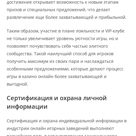
достижение открывает возможность к новым этапам
призов и специальных предложений, что делает
развлечение еще более захватывающей и прибыльной.
Таким образом, участие в плане лояльности и VIP-клубе
не только увеличивает уровень уютности игры, но и
позволяет почувствовать себя частью элитного
сообщества. Такой наилучший способ для игроков
получить максимум из своих пари и наслаждаться
особенными предложениями, которые делают процесс
игры в казино онлайн более захватывающей и
выгодной.
Сертификация и охрана личной
информации
Сертификация и охрана индивидуальной информации в
индустрии онлайн игорных заведений выполняют
важнейшую роль в гарантировании защищенности