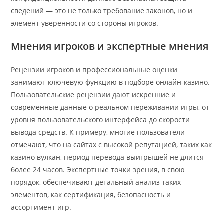
сведений — это не только требование законов, но и
элемент уверенности со стороны игроков.
Мнения игроков и экспертные мнения
Рецензии игроков и профессиональные оценки
занимают ключевую функцию в подборе онлайн-казино.
Пользовательские рецензии дают искренние и
современные данные о реальном переживании игры, от
уровня пользовательского интерфейса до скорости
вывода средств. К примеру, многие пользователи
отмечают, что на сайтах с высокой репутацией, таких как
казино вулкан, период перевода выигрышей не длится
более 24 часов. Экспертные точки зрения, в свою
порядок, обеспечивают детальный анализ таких
элементов, как сертификация, безопасность и
ассортимент игр.