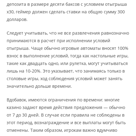
депозита в размере десяти баксов с условием отыгрыша
x30, геймер должен сделать ставки на общую сумму 300
долларов.
Следует учитывать, что не все развлечения равнозначно
принимаются в расчет при исполнении условий
отыгрыша. Чаще обычно игровые автоматы вносят 100%
взнос в выполнение условий, тогда как настольные игры,
такие как двадцать одно, или рулетка, могут учитываться
лишь на 10-20%. Это указывает, что занимаясь только в
столовые игры, ход соблюдения условий может занять
значительно дольше времени.
Вдобавок, имеются ограничения по времени: многие
казино задают время действия предложения — обычно
от 7 до 30 дней. В случае если правила не соблюдены в
этот период, вознаграждение и все выплаты могут быть
отменены. Таким образом, игрокам важно вдумчиво