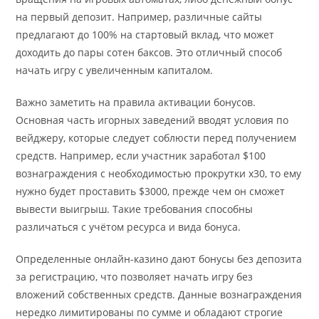
на первый депозит. Например, различные сайты
предлагают до 100% на стартовый вклад, что может
доходить до пары сотен баксов. Это отличный способ
начать игру с увеличенным капиталом.
Важно заметить на правила активации бонусов.
Основная часть игорных заведений вводят условия по
вейджеру, которые следует соблюсти перед получением
средств. Например, если участник заработал $100
вознаграждения с необходимостью прокрутки x30, то ему
нужно будет проставить $3000, прежде чем он сможет
вывести выигрыш. Такие требования способны
различаться с учётом ресурса и вида бонуса.
Определенные онлайн-казино дают бонусы без депозита
за регистрацию, что позволяет начать игру без
вложений собственных средств. Данные вознаграждения
нередко лимитированы по сумме и обладают строгие