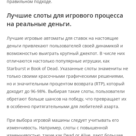
правильном подходе.
Лучшие слоты для игрового процесса
на реальные деньги.
Лучшие игровые автоматы для ставок на настоящие
деньги привлекают пользователей своей динамикой и
возможностью выиграть крупный джекпот. В числе них
отличаются настолько популярные игрушки, как
Starburst и Book of Dead. Указанные слоты знамениты не
только своими красочными графическими решениями,
но и значительным процентом возврата (RTP), который
доходит до 96-98%. Выбирая такие слоты, пользователи
обретают больше шансов на победу, что превращает их
в особенно притягательными для любителей азарта.
При выбора игровой машины следует учитывать его
изменчивость. Например, слоты с повышенной
изменчивостью, такие как Dead or Alive, дают большие