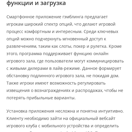
функции и загрузка
Смартфонное приложение гэмблинга предлагает
игрокам широкий спектр опций, что делают игровой
процесс комфортным и интересным. Среди ключевых
опций можно подчеркнуть мгновенный доступ к
развлечениям, таким как слоты, покер и рулетка. Кроме
этого, программа поддерживает функцию онлайн
игрового зала, где пользователи могут коммуницировать
с живыми дилерами в лайв-режиме. Данное формирует
обстановку подлинного игрового зала, не покидая дом.
Также игроки имеют возможность регулировать
извещения о вознаграждениях и распродажах, чтобы не
потерять прибыльные варианты.
Установка приложения несложна и понятна интуитивно.
Клиенту необходимо зайти на официальный вебсайт
игрового клуба с мобильного устройства и определить