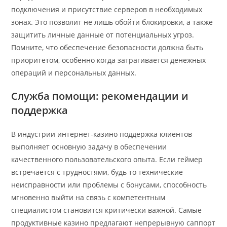
подключения и присутствие серверов в необходимых
зонах. Это позволит не лишь обойти блокировки, а также
защитить личные данные от потенциальных угроз.
Помните, что обеспечение безопасности должна быть
приоритетом, особенно когда затрагивается денежных
операций и персональных данных.
Служба помощи: рекомендации и
поддержка
В индустрии интернет-казино поддержка клиентов
выполняет основную задачу в обеспечении
качественного пользовательского опыта. Если геймер
встречается с трудностями, будь то технические
неисправности или проблемы с бонусами, способность
мгновенно выйти на связь с компетентным
специалистом становится критически важной. Самые
продуктивные казино предлагают непрерывную саппорт