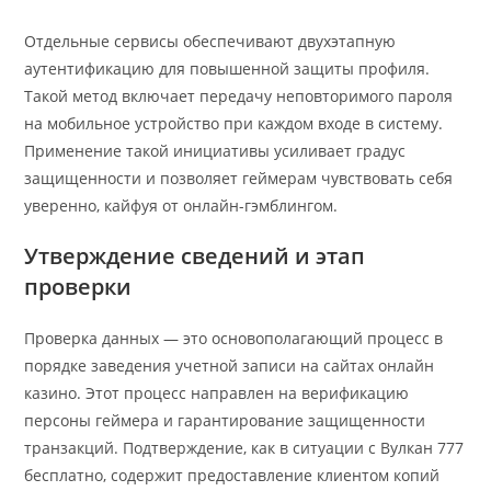
Отдельные сервисы обеспечивают двухэтапную
аутентификацию для повышенной защиты профиля.
Такой метод включает передачу неповторимого пароля
на мобильное устройство при каждом входе в систему.
Применение такой инициативы усиливает градус
защищенности и позволяет геймерам чувствовать себя
уверенно, кайфуя от онлайн-гэмблингом.
Утверждение сведений и этап
проверки
Проверка данных — это основополагающий процесс в
порядке заведения учетной записи на сайтах онлайн
казино. Этот процесс направлен на верификацию
персоны геймера и гарантирование защищенности
транзакций. Подтверждение, как в ситуации с Вулкан 777
бесплатно, содержит предоставление клиентом копий