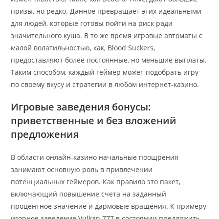
призы, но редко. Данное превращает этих идеальными
для людей, которые готовы пойти на риск ради
значительного куша. В то же время игровые автоматы с
малой волатильностью, как, Blood Suckers,
предоставляют более постоянные, но меньшие выплаты.
Таким способом, каждый геймер может подобрать игру
по своему вкусу и стратегии в любом интернет-казино.
Игровые заведения бонусы:
приветственные и без вложений
предложения
В области онлайн-казино начальные поощрения
занимают основную роль в привлечении
потенциальных геймеров. Как правило это пакет,
включающий повышение счета на заданный
процентное значение и дармовые вращения. К примеру,
игорное заведение Vulkan 777 в состоянии предложить