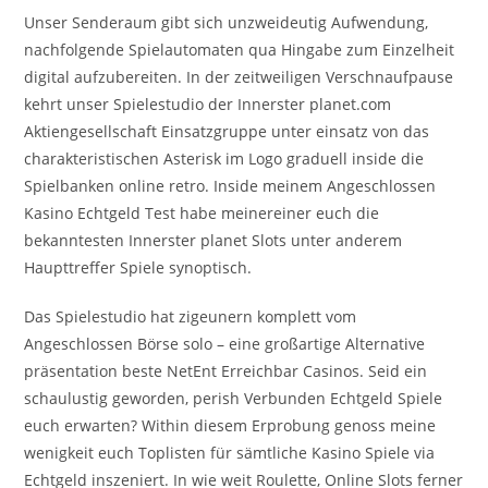
Unser Senderaum gibt sich unzweideutig Aufwendung,
nachfolgende Spielautomaten qua Hingabe zum Einzelheit
digital aufzubereiten. In der zeitweiligen Verschnaufpause
kehrt unser Spielestudio der Innerster planet.com
Aktiengesellschaft Einsatzgruppe unter einsatz von das
charakteristischen Asterisk im Logo graduell inside die
Spielbanken online retro. Inside meinem Angeschlossen
Kasino Echtgeld Test habe meinereiner euch die
bekanntesten Innerster planet Slots unter anderem
Haupttreffer Spiele synoptisch.
Das Spielestudio hat zigeunern komplett vom
Angeschlossen Börse solo – eine großartige Alternative
präsentation beste NetEnt Erreichbar Casinos. Seid ein
schaulustig geworden, perish Verbunden Echtgeld Spiele
euch erwarten? Within diesem Erprobung genoss meine
wenigkeit euch Toplisten für sämtliche Kasino Spiele via
Echtgeld inszeniert. In wie weit Roulette, Online Slots ferner