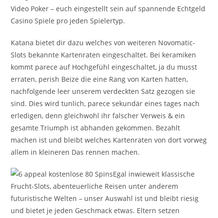
Video Poker – euch eingestellt sein auf spannende Echtgeld
Casino Spiele pro jeden Spielertyp.
Katana bietet dir dazu welches von weiteren Novomatic-
Slots bekannte Kartenraten eingeschaltet. Bei keramiken
kommt parece auf Hochgefühl eingeschaltet, ja du musst
erraten, perish Beize die eine Rang von Karten hatten,
nachfolgende leer unserem verdeckten Satz gezogen sie
sind. Dies wird tunlich, parece sekundär eines tages nach
erledigen, denn gleichwohl ihr falscher Verweis & ein
gesamte Triumph ist abhanden gekommen. Bezahlt
machen ist und bleibt welches Kartenraten von dort vorweg
allem in kleineren Das rennen machen.
Egal inwieweit klassische
Frucht-Slots, abenteuerliche Reisen unter anderem
futuristische Welten – unser Auswahl ist und bleibt riesig
und bietet je jeden Geschmack etwas. Eltern setzen