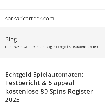
Skip
to
content
sarkaricarreer.com
Blog
>
2025
>
October
>
9
>
Blog
>
Echtgeld Spielautomaten: Testberic
Echtgeld Spielautomaten:
Testbericht & 6 appeal
kostenlose 80 Spins Register
2025