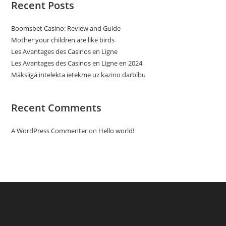
Recent Posts
Boomsbet Casino: Review and Guide
Mother your children are like birds
Les Avantages des Casinos en Ligne
Les Avantages des Casinos en Ligne en 2024
Mākslīgā intelekta ietekme uz kazino darbību
Recent Comments
A WordPress Commenter
on
Hello world!