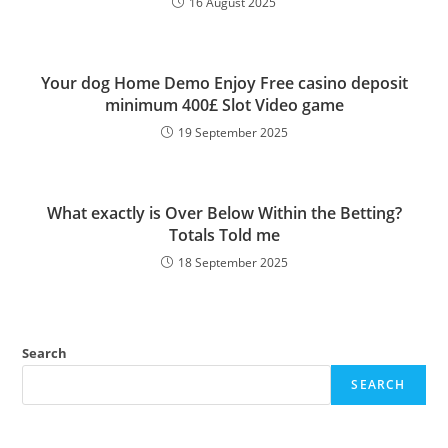
16 August 2025
Your dog Home Demo Enjoy Free casino deposit
minimum 400£ Slot Video game
19 September 2025
What exactly is Over Below Within the Betting?
Totals Told me
18 September 2025
Search
SEARCH