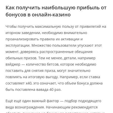
Как получить наибольшую прибыль от
бонусов в онлайн-казино
Чтобы получить максимальную пользу от привилегий на
игорном заведении, необходимо внимательно
проанализировать правила их активации и
эксплуатации. Множество пользователи упускают этот
момент, доверяясь распространенные обещания
обильных призов. Тем не менее, детали, например
вэйджер — количество бетсов, которое необходимо
поставить для снятия приза, могут значительно
повлиять на итоговую выгоду. Например, если ставка
составляет x40, это означает, что объем бонуса должна
быть поставлена вавада 40 раз.
Ещё ещё один важный фактор — подбор подходящего
вида вознаграждения. Начинающим рекомендуется