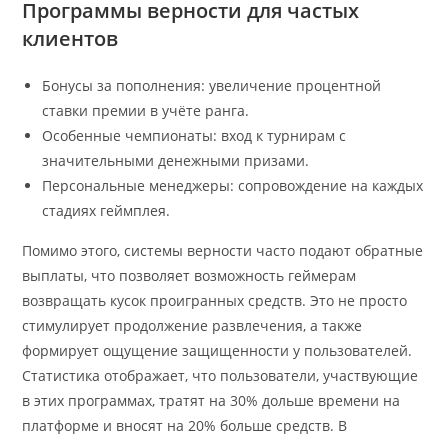
Программы верности для частых
клиентов
Бонусы за пополнения: увеличение процентной
ставки премии в учёте ранга.
Особенные чемпионаты: вход к турнирам с
значительными денежными призами.
Персональные менеджеры: сопровождение на каждых
стадиях геймплея.
Помимо этого, системы верности часто подают обратные
выплаты, что позволяет возможность геймерам
возвращать кусок проигранных средств. Это не просто
стимулирует продолжение развлечения, а также
формирует ощущение защищенности у пользователей.
Статистика отображает, что пользователи, участвующие
в этих программах, тратят на 30% дольше времени на
платформе и вносят на 20% больше средств. В