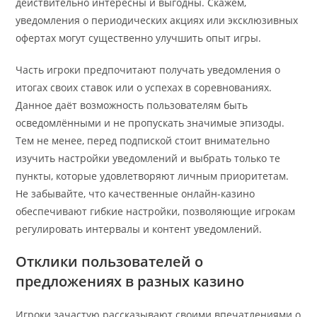
действительно интересны и выгодны. Скажем,
уведомления о периодических акциях или эксклюзивных
офертах могут существенно улучшить опыт игры.
Часть игроки предпочитают получать уведомления о
итогах своих ставок или о успехах в соревнованиях.
Данное даёт возможность пользователям быть
осведомлёнными и не пропускать значимые эпизоды.
Тем не менее, перед подпиской стоит внимательно
изучить настройки уведомлений и выбрать только те
пункты, которые удовлетворяют личным приоритетам.
Не забывайте, что качественные онлайн-казино
обеспечивают гибкие настройки, позволяющие игрокам
регулировать интервалы и контент уведомлений.
Отклики пользователей о
предложениях в разных казино
Игроки зачастую рассказывают своими впечатлениями о