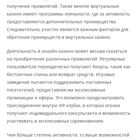
получение привилегий. Также многие виртуальные
казино имеют программы лояльности, где за активность
предоставляются дополнительные преимущества.
Следовательно, участие является важным фактором для
обретения преимуществ в виртуальных казино.
Деятельность в онлайн-казино может весьма сказаться
на приобретение различных привилегий. Регулярные
пользователи периодически получают бонусы, такие как
бесплатные спины или возврат средств. Игровые
заведения пытаются поддерживать постоянных
посетителей, предоставляя им эксклюзивные
промоакции и оферы. Это возможно предусматривать
присоединение внутри VIP-клубах, в которых игроки
получают индивидуального консультанта и возможность
участвовать в эксклюзивных соревнованиях.
Чем больше степень активности, то выше возможностей