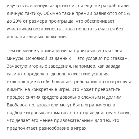
изучать вселенную азартных игр и еще не разработали
личную тактику. Обычно такие премии равняются от 5%
до 20% от размера проигрыша, что обеспечивает
участникам возможность снова попытать счастья без
дополнительных вложений.
Тем не менее у привилегий за проигрыш есть и свои
минусы. Основной из данных — это условия по ставкам.
Зачастую игорные заведения, например, как вавада
казино, определяют довольно жесткие условия,
включающие в себя большие требования по отыгрышу и
лимиты на конкретные игры. Это может превратить
процесс снятия средств довольно сложным и долгим.
Вдобавок, пользователи могут быть ограничены в
подборе игровых автоматов, на которые действует бонус,
что делает его менее привлекательным для тех, кто
предпочитает разнообразие в играх.