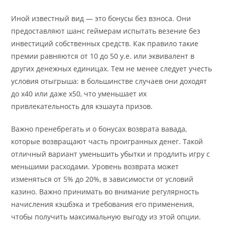
Иной известный вид — это бонусы без взноса. Они
предоставляют шанс геймерам испытать везение без
инвестиций собственных средств. Как правило такие
премии равняются от 10 до 50 у.е. или эквивалент в
других денежных единицах. Тем не менее следует учесть
условия отыгрыша: в большинстве случаев они доходят
до х40 или даже х50, что уменьшает их
привлекательность для кэшаута призов.
Важно пренебрегать и о бонусах возврата вавада,
которые возвращают часть проигранных денег. Такой
отличный вариант уменьшить убытки и продлить игру с
меньшими расходами. Уровень возврата может
изменяться от 5% до 20%, в зависимости от условий
казино. Важно принимать во внимание регулярность
начисления кэшбэка и требования его применения,
чтобы получить максимальную выгоду из этой опции.