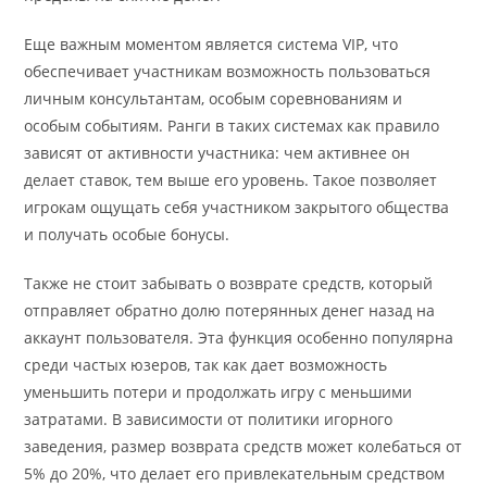
Еще важным моментом является система VIP, что
обеспечивает участникам возможность пользоваться
личным консультантам, особым соревнованиям и
особым событиям. Ранги в таких системах как правило
зависят от активности участника: чем активнее он
делает ставок, тем выше его уровень. Такое позволяет
игрокам ощущать себя участником закрытого общества
и получать особые бонусы.
Также не стоит забывать о возврате средств, который
отправляет обратно долю потерянных денег назад на
аккаунт пользователя. Эта функция особенно популярна
среди частых юзеров, так как дает возможность
уменьшить потери и продолжать игру с меньшими
затратами. В зависимости от политики игорного
заведения, размер возврата средств может колебаться от
5% до 20%, что делает его привлекательным средством