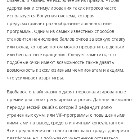
бизнеса, и казино не исключение из правил. Чтобы
удержания и стимулирования таких игроков часто
используется бонусная система, которая
предусматривает разнообразные лояльностные
программы. Одним из самых известных способов
становится начисление баллов очков за всякую ставку
или вклад, которые потом можно превратить в деньги
или бесплатные вращения. Следует заметить, что
подобные очки имеют возможность также давать
возможность к эксклюзивным чемпионатам и акциям,
что усиливает азарт игры.
Вдобавок, онлайн-казино дарят персонализированные
премии для своих регулярных игроков. Данное возможно
периодический кэшбэк, который рефандит долю
утраченных сумм, или VIP-программы с повышенными
лимитами на вывод средств и личным консультантом.
Эти предложения не только повышают градус доверия к
платформе, но и побуждают участников оставаться