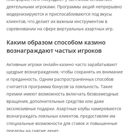
деятельными игроками. Программы акций непрерывно
модернизируются и приспосабливаются под вкусы
клиентов, что делает их важным инструментом в
соревновании на сфере виртуальных азартных игр.
Каким образом способом казино
вознаграждают частых игроков
Активные игроки онлайн-казино часто зарабатывают
щедрые вознаграждения, чтобы сохранять их внимание
и преданность. Одним распространённых способов
считается программа бонусов за лояльность. Такие
премии имеют возможность включать безвозмездные
вращения, дополнительные средства или даже
эксклюзивные подарки. Азартные клубы намереваются
вознаграждать лояльных клиентов, предоставляя им
специальные возможности для ставок и повышенные
пределы на снятие денег.