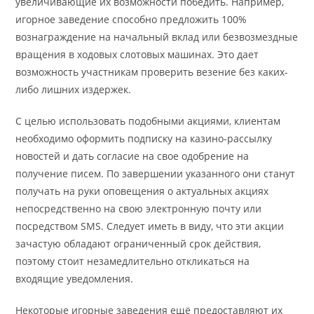
увеличивающие их возможности победить. Например,
игорное заведение способно предложить 100%
вознаграждение на начальный вклад или безвозмездные
вращения в ходовых слотовых машинах. Это дает
возможность участникам проверить везение без каких-
либо лишних издержек.
С целью использовать подобными акциями, клиентам
необходимо оформить подписку на казино-рассылку
новостей и дать согласие на свое одобрение на
получение писем. По завершении указанного они станут
получать на руки оповещения о актуальных акциях
непосредственно на свою электронную почту или
посредством SMS. Следует иметь в виду, что эти акции
зачастую обладают ограниченный срок действия,
поэтому стоит незамедлительно откликаться на
входящие уведомления.
Некоторые игорные заведения ещё предоставляют их