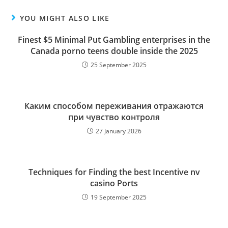
YOU MIGHT ALSO LIKE
Finest $5 Minimal Put Gambling enterprises in the
Canada porno teens double inside the 2025
25 September 2025
Каким способом переживания отражаются
при чувство контроля
27 January 2026
Techniques for Finding the best Incentive nv
casino Ports
19 September 2025