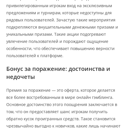
привилегированным игрокам вход на эксклюзивным
предложениям и турнирам, которые недоступны для
рядовых пользователей. Зачастую такие мероприятия
подкрепляются внушительными денежными призами и
уникальными призами. Такие акции подогревают
увлечение пользователей и порождают ощущение
особенности, что обеспечивает повышению верности
пользователей к платформе.
Бонус за поражение: достоинства и
недочеты
Премия за поражение — это оферта, которое делается
все более востребованным в мире онлайн гэмблинга.
Основное достоинство этого поощрения заключается в
том, что он предоставляет шанс игрокам получить
обратно кусок проигранных средств. Такое становится
чрезвычайно выгодно к новичков, какие лишь начинают