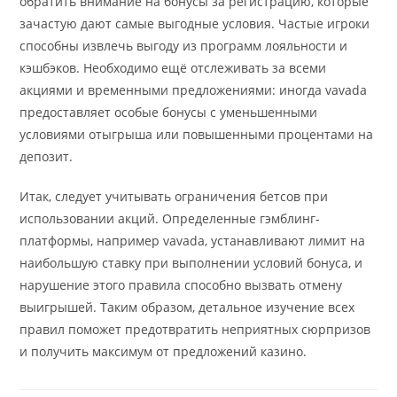
обратить внимание на бонусы за регистрацию, которые
зачастую дают самые выгодные условия. Частые игроки
способны извлечь выгоду из программ лояльности и
кэшбэков. Необходимо ещё отслеживать за всеми
акциями и временными предложениями: иногда vavada
предоставляет особые бонусы с уменьшенными
условиями отыгрыша или повышенными процентами на
депозит.
Итак, следует учитывать ограничения бетсов при
использовании акций. Определенные гэмблинг-
платформы, например vavada, устанавливают лимит на
наибольшую ставку при выполнении условий бонуса, и
нарушение этого правила способно вызвать отмену
выигрышей. Таким образом, детальное изучение всех
правил поможет предотвратить неприятных сюрпризов
и получить максимум от предложений казино.