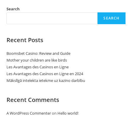
Search
SEARCH
Recent Posts
Boomsbet Casino: Review and Guide
Mother your children are like birds
Les Avantages des Casinos en Ligne
Les Avantages des Casinos en Ligne en 2024
Mākslīgā intelekta ietekme uz kazino darbību
Recent Comments
A WordPress Commenter
on
Hello world!