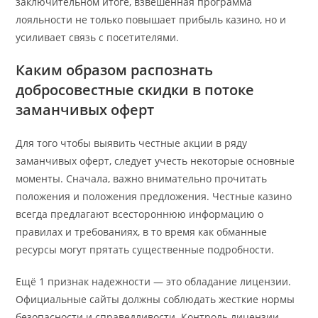
заключительном итоге, взвешенная программа
лояльности не только повышает прибыль казино, но и
усиливает связь с посетителями.
Каким образом распознать
добросовестные скидки в потоке
заманчивых оферт
Для того чтобы выявить честные акции в ряду
заманчивых оферт, следует учесть некоторые основные
моменты. Сначала, важно внимательно прочитать
положения и положения предложения. Честные казино
всегда предлагают всестороннюю информацию о
правилах и требованиях, в то время как обманные
ресурсы могут прятать существенные подробности.
Ещё 1 признак надежности — это обладание лицензии.
Официальные сайты должны соблюдать жесткие нормы
безопасности и справедливости. Контроль лицензии