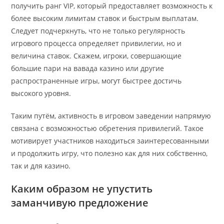
получить ранг VIP, который предоставляет возможность к
более высоким лимитам ставок и быстрым выплатам.
Следует подчеркнуть, что не только регулярность
игрового процесса определяет привилегии, но и
величина ставок. Скажем, игроки, совершающие
большие пари на вавада казино или другие
распространенные игры, могут быстрее достичь
высокого уровня.
Таким путём, активность в игровом заведении напрямую
связана с возможностью обретения привилегий. Такое
мотивирует участников находиться заинтересованными
и продолжить игру, что полезно как для них собственно,
так и для казино.
Каким образом не упустить
заманчивую предложение