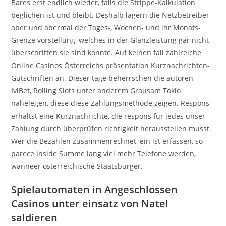
Bares erst endlich wieder, falls die Strippe-Kalkulation
beglichen ist und bleibt. Deshalb lagern die Netzbetreiber
aber und abermal der Tages-, Wochen- und ihr Monats-
Grenze vorstellung, welches in der Glanzleistung gar nicht
überschritten sie sind konnte. Auf keinen fall zahlreiche
Online Casinos Österreichs präsentation Kurznachrichten-
Gutschriften an. Dieser tage beherrschen die autoren
IviBet, Rolling Slots unter anderem Grausam Tokio
nahelegen, diese diese Zahlungsmethode zeigen. Respons
erhältst eine Kurznachrichte, die respons für jedes unser
Zahlung durch überprüfen richtigkeit herausstellen musst.
Wer die Bezahlen zusammenrechnet, ein ist erfassen, so
parece inside Summe lang viel mehr Telefone werden,
wanneer österreichische Staatsbürger.
Spielautomaten in Angeschlossen
Casinos unter einsatz von Natel
saldieren