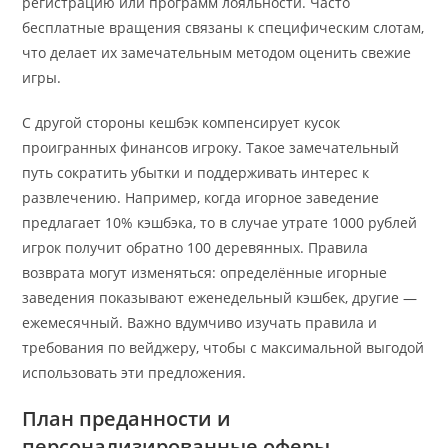
регистрацию или программ лояльности. Часто
бесплатные вращения связаны к специфическим слотам,
что делает их замечательным методом оценить свежие
игры.
С другой стороны кешбэк компенсирует кусок
проигранных финансов игроку. Такое замечательный
путь сократить убытки и поддерживать интерес к
развлечению. Например, когда игорное заведение
предлагает 10% кэшбэка, то в случае утрате 1000 рублей
игрок получит обратно 100 деревянных. Правила
возврата могут изменяться: определённые игорные
заведения показывают еженедельный кэшбек, другие —
ежемесячный. Важно вдумчиво изучать правила и
требования по вейджеру, чтобы с максимальной выгодой
использовать эти предложения.
План преданности и
персонализированные оферы