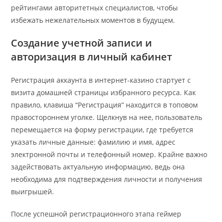
рейтингами авторитетных специалистов, чтобы
избежать нежелательных моментов в будущем.
Создание учетной записи и
авторизация в личный кабинет
Регистрация аккаунта в интернет-казино стартует с
визита домашней страницы избранного ресурса. Как
правило, клавиша “Регистрация” находится в топовом
правостороннем уголке. Щелкнув на нее, пользователь
перемещается на форму регистрации, где требуется
указать личные данные: фамилию и имя, адрес
электронной почты и телефонный номер. Крайне важно
задействовать актуальную информацию, ведь она
необходима для подтверждения личности и получения
выигрышей.
После успешной регистрационного этапа геймер