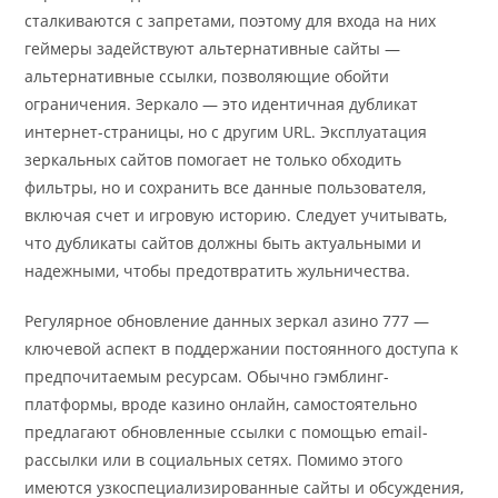
сталкиваются с запретами, поэтому для входа на них
геймеры задействуют альтернативные сайты —
альтернативные ссылки, позволяющие обойти
ограничения. Зеркало — это идентичная дубликат
интернет-страницы, но с другим URL. Эксплуатация
зеркальных сайтов помогает не только обходить
фильтры, но и сохранить все данные пользователя,
включая счет и игровую историю. Следует учитывать,
что дубликаты сайтов должны быть актуальными и
надежными, чтобы предотвратить жульничества.
Регулярное обновление данных зеркал азино 777 —
ключевой аспект в поддержании постоянного доступа к
предпочитаемым ресурсам. Обычно гэмблинг-
платформы, вроде казино онлайн, самостоятельно
предлагают обновленные ссылки с помощью email-
рассылки или в социальных сетях. Помимо этого
имеются узкоспециализированные сайты и обсуждения,