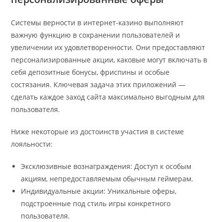
Системы верности в интернет-казино выполняют
важную функцию в сохранении пользователей и
увеличении их удовлетворенности. Они предоставляют
персонализированные акции, каковые могут включать в
себя депозитные бонусы, фриспины и особые
состязания. Ключевая задача этих приложений —
сделать каждое заход сайта максимально выгодным для
пользователя.
Ниже некоторые из достоинств участия в системе
лояльности:
Эксклюзивные вознаграждения: Доступ к особым
акциям, непредоставляемым обычным геймерам.
Индивидуальные акции: Уникальные оферы,
подстроенные под стиль игры конкретного
пользователя.