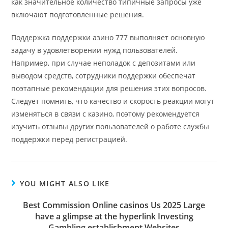
как значительное количество типичные запросы уже
включают подготовленные решения.
Поддержка поддержки азино 777 выполняет основную
задачу в удовлетворении нужд пользователей.
Например, при случае неполадок с депозитами или
выводом средств, сотрудники поддержки обеспечат
поэтапные рекомендации для решения этих вопросов.
Следует помнить, что качество и скорость реакции могут
изменяться в связи с казино, поэтому рекомендуется
изучить отзывы других пользователей о работе службы
поддержки перед регистрацией.
YOU MIGHT ALSO LIKE
Best Commission Online casinos Us 2025 Large
have a glimpse at the hyperlink Investing
Gambling establishment Websites