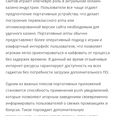
сайтов играют ключевую роль в актуальном онлайн-
казино-индустрии. Пользователи все чаще отдают
предпочтение портативные устройства, что делает
построение первоклассного аппа или
оптимизированной версии сайта необходимым для
удачного казино. Портативные аппы обычно
предоставляют более оперативный подход к играм и
комфортный интерфейс пользователя, что позволяет
игрокам легко ориентироваться и кайфовать от процесса
без задержек времени. В данный же время отзывчивые
интернет-ресурсы гарантируют доступность на всех
гаджетах без потребности загрузки дополнительного ПО.
Одним из важных плюсов портативных приложений
становится способность применения push-уведомлений,
которые позволяют игорным заведениям своевременно
информировать пользователей о свежих промоакциях и
бонусах. Такое порождает дополнительную