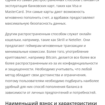
эксплуатация банковских карт, таких как Visa и
MasterCard. Эти самые карты дают возможность
мгновенно пополнить счет, а вдобавок предоставляют
максимальную безопасность данных.
Другим распространенным способом служат онлайн
кошельки, например, такие как Skrill и Neteller. Они
предлагают геймерам мгновенные транзакции и
минимальные комиссии. Более того, употребление
криптовалют, например Bitcoin, делается все более все
более распространенным из-за их конфиденциальности
и защищенности. Необходимо учитывать, что любой
метод обладает свои достоинства и ограничения,
поэтому пользователям необходимо подбирать наиболее
удобный для них способ пополнения баланса в
зависимости от личных предпочтений и потребностей.
Наименьший взнос и характеристики