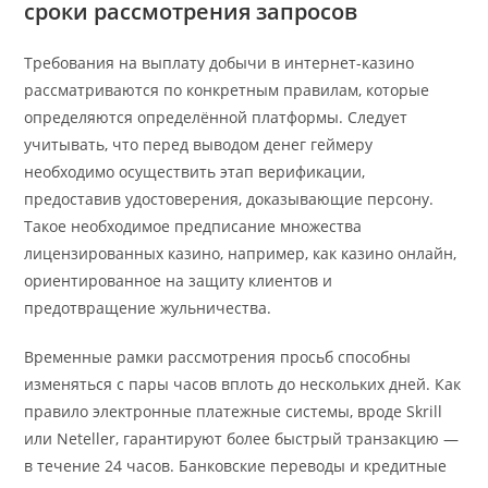
сроки рассмотрения запросов
Требования на выплату добычи в интернет-казино
рассматриваются по конкретным правилам, которые
определяются определённой платформы. Следует
учитывать, что перед выводом денег геймеру
необходимо осуществить этап верификации,
предоставив удостоверения, доказывающие персону.
Такое необходимое предписание множества
лицензированных казино, например, как казино онлайн,
ориентированное на защиту клиентов и
предотвращение жульничества.
Временные рамки рассмотрения просьб способны
изменяться с пары часов вплоть до нескольких дней. Как
правило электронные платежные системы, вроде Skrill
или Neteller, гарантируют более быстрый транзакцию —
в течение 24 часов. Банковские переводы и кредитные