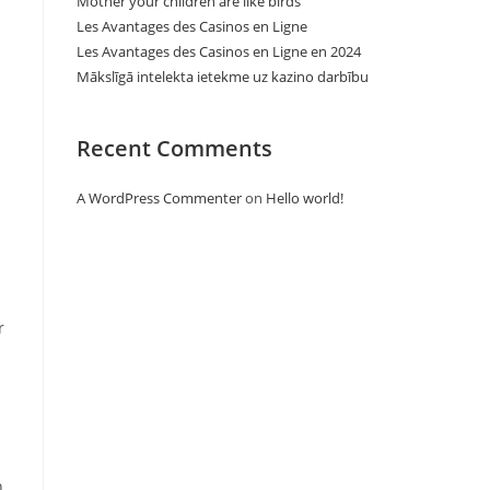
Mother your children are like birds
Les Avantages des Casinos en Ligne
Les Avantages des Casinos en Ligne en 2024
Mākslīgā intelekta ietekme uz kazino darbību
Recent Comments
A WordPress Commenter
on
Hello world!
r
,