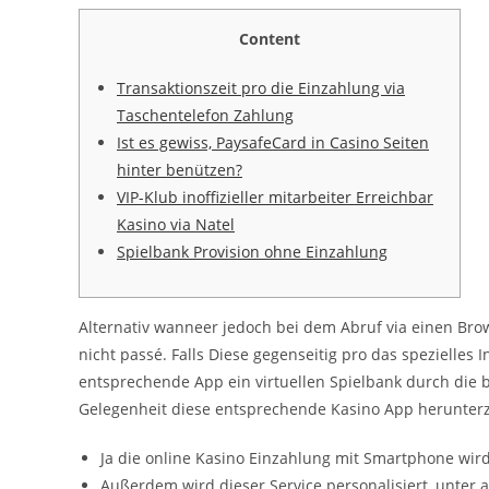
Content
Transaktionszeit pro die Einzahlung via
Taschentelefon Zahlung
Ist es gewiss, PaysafeCard in Casino Seiten
hinter benützen?
VIP-Klub inoffizieller mitarbeiter Erreichbar
Kasino via Natel
Spielbank Provision ohne Einzahlung
Alternativ wanneer jedoch bei dem Abruf via einen Bro
nicht passé. Falls Diese gegenseitig pro das spezielles
entsprechende App ein virtuellen Spielbank durch die b
Gelegenheit diese entsprechende Kasino App herunter
Ja die online Kasino Einzahlung mit Smartphone wird
Außerdem wird dieser Service personalisiert, unter