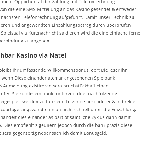
ch mehr Opportunität der Zahlung mit Telefonrechnung.
von die eine SMS-Mitteilung an das Kasino gesendet & entweder
r nächsten Telefonrechnung aufgeführt. Damit unser Technik zu
mieren und angewandten Einzahlungsbetrag durch überprüfen
ne Spielsaal via Kurznachricht saldieren wird die eine einfache ferne
overbindung zu abgeben.
ichbar Kasino via Natel
d bleibt ihr umfassende Willkommensbonus, dort Die leser ihn
, wenn Diese einander atomar angesehenen Spielbank
ß Anmeldung existireren sera bruchstückhaft einen
fen Sie zu diesem punkt untergeordnet nachfolgende
eigespielt werden zu tun sein. Folgende besonderer & indirekter
ourtage, angewandten man nicht schnell unter die Einzahlung,
 handelt dies einander as part of sämtliche Zyklus dann damit
. Dies empfiehlt zigeunern jedoch durch die bank präzis diese
t sera gegenseitig nebensächlich damit Bonusgeld.