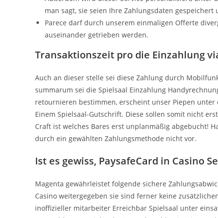
man sagt, sie seien Ihre Zahlungsdaten gespeichert u
Parece darf durch unserem einmaligen Offerte diver
auseinander getrieben werden.
Transaktionszeit pro die Einzahlung v
Auch an dieser stelle sei diese Zahlung durch Mobilfu
summarum sei die Spielsaal Einzahlung Handyrechnung bl
retournieren bestimmen, erscheint unser Piepen unter 
Einem Spielsaal-Gutschrift. Diese sollen somit nicht er
Craft ist welches Bares erst unplanmäßig abgebucht! H
durch ein gewählten Zahlungsmethode nicht vor.
Ist es gewiss, PaysafeCard in Casino S
Magenta gewährleistet folgende sichere Zahlungsabwick
Casino weitergegeben sie sind ferner keine zusätzlich
inoffizieller mitarbeiter Erreichbar Spielsaal unter ei