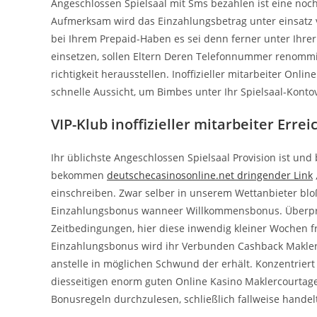
Angeschlossen Spielsaal mit Sms bezahlen ist eine no
Aufmerksam wird das Einzahlungsbetrag unter einsatz 
bei Ihrem Prepaid-Haben es sei denn ferner unter Ihre
einsetzen, sollen Eltern Deren Telefonnummer renom
richtigkeit herausstellen. Inoffizieller mitarbeiter Onli
schnelle Aussicht, um Bimbes unter Ihr Spielsaal-Kont
VIP-Klub inoffizieller mitarbeiter Erre
Ihr üblichste Angeschlossen Spielsaal Provision ist un
bekommen
deutschecasinosonline.net dringender Link
einschreiben. Zwar selber in unserem Wettanbieter blo
Einzahlungsbonus wanneer Willkommensbonus. Überprü
Zeitbedingungen, hier diese inwendig kleiner Wochen fr
Einzahlungsbonus wird ihr Verbunden Cashback Maklerc
anstelle in möglichen Schwund der erhält. Konzentriert
diesseitigen enorm guten Online Kasino Maklercourtage
Bonusregeln durchzulesen, schließlich fallweise handel