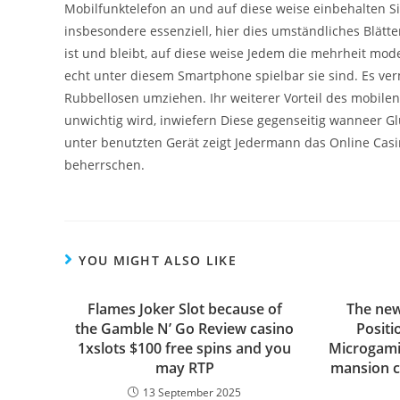
Mobilfunktelefon an und auf diese weise einbehalten Si
insbesondere essenziell, hier dies umständliches Blätte
ist und bleibt, auf diese weise Jedem die mehrheit mod
echt unter diesem Smartphone spielbar sie sind. Es ve
Rubbellosen umziehen. Ihr weiterer Vorteil des mobilen 
unwichtig wird, inwiefern Diese gegenseitig wanneer Glü
unter benutzten Gerät zeigt Jedermann das Online Casi
beherrschen.
YOU MIGHT ALSO LIKE
Flames Joker Slot because of
The new
the Gamble N’ Go Review casino
Positi
1xslots $100 free spins and you
Microgami
may RTP
mansion c
13 September 2025