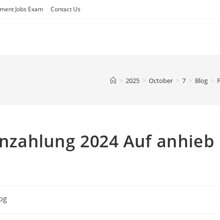
ment Jobs Exam
Contact Us
>
2025
>
October
>
7
>
Blog
>
F
Einzahlung 2024 Auf anhieb
og
ry: