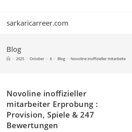
Skip
to
content
sarkaricarreer.com
Blog
>
2025
>
October
>
6
>
Blog
>
Novoline inoffizieller mitarbeiter 
Novoline inoffizieller
mitarbeiter Erprobung :
Provision, Spiele & 247
Bewertungen