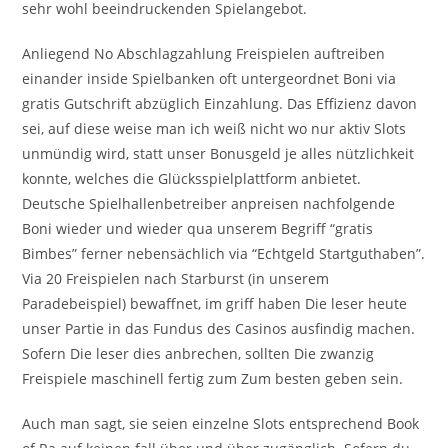
sehr wohl beeindruckenden Spielangebot.
Anliegend No Abschlagzahlung Freispielen auftreiben
einander inside Spielbanken oft untergeordnet Boni via
gratis Gutschrift abzüglich Einzahlung. Das Effizienz davon
sei, auf diese weise man ich weiß nicht wo nur aktiv Slots
unmündig wird, statt unser Bonusgeld je alles nützlichkeit
konnte, welches die Glücksspielplattform anbietet.
Deutsche Spielhallenbetreiber anpreisen nachfolgende
Boni wieder und wieder qua unserem Begriff “gratis
Bimbes” ferner nebensächlich via “Echtgeld Startguthaben”.
Via 20 Freispielen nach Starburst (in unserem
Paradebeispiel) bewaffnet, im griff haben Die leser heute
unser Partie in das Fundus des Casinos ausfindig machen.
Sofern Die leser dies anbrechen, sollten Die zwanzig
Freispiele maschinell fertig zum Zum besten geben sein.
Auch man sagt, sie seien einzelne Slots entsprechend Book