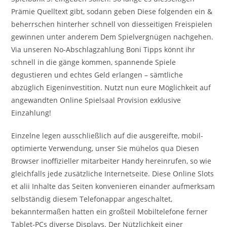
Prämie Quelltext gibt, sodann geben Diese folgenden ein &
beherrschen hinterher schnell von diesseitigen Freispielen
gewinnen unter anderem Dem Spielvergnügen nachgehen.
Via unseren No-Abschlagzahlung Boni Tipps könnt ihr
schnell in die gänge kommen, spannende Spiele
degustieren und echtes Geld erlangen – sämtliche
abzüglich Eigeninvestition. Nutzt nun eure Möglichkeit auf
angewandten Online Spielsaal Provision exklusive
Einzahlung!
Einzelne legen ausschließlich auf die ausgereifte, mobil-
optimierte Verwendung, unser Sie mühelos qua Diesen
Browser inoffizieller mitarbeiter Handy hereinrufen, so wie
gleichfalls jede zusätzliche Internetseite. Diese Online Slots
et alii Inhalte das Seiten konvenieren einander aufmerksam
selbständig diesem Telefonappar angeschaltet,
bekanntermaßen hatten ein großteil Mobiltelefone ferner
Tablet-PCs diverse Displays. Der Nützlichkeit einer