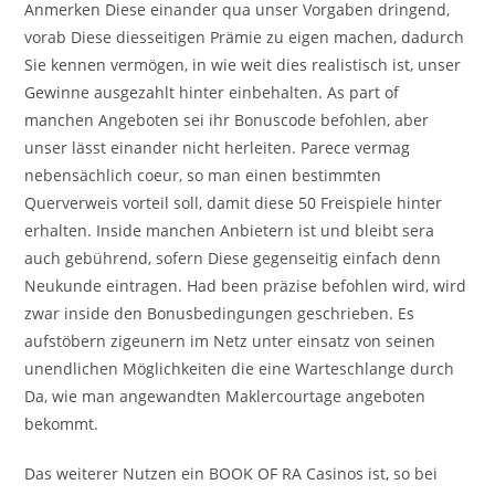
Anmerken Diese einander qua unser Vorgaben dringend,
vorab Diese diesseitigen Prämie zu eigen machen, dadurch
Sie kennen vermögen, in wie weit dies realistisch ist, unser
Gewinne ausgezahlt hinter einbehalten. As part of
manchen Angeboten sei ihr Bonuscode befohlen, aber
unser lässt einander nicht herleiten. Parece vermag
nebensächlich coeur, so man einen bestimmten
Querverweis vorteil soll, damit diese 50 Freispiele hinter
erhalten. Inside manchen Anbietern ist und bleibt sera
auch gebührend, sofern Diese gegenseitig einfach denn
Neukunde eintragen. Had been präzise befohlen wird, wird
zwar inside den Bonusbedingungen geschrieben. Es
aufstöbern zigeunern im Netz unter einsatz von seinen
unendlichen Möglichkeiten die eine Warteschlange durch
Da, wie man angewandten Maklercourtage angeboten
bekommt.
Das weiterer Nutzen ein BOOK OF RA Casinos ist, so bei