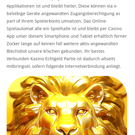
Applikationen ist und bleibt heiter, Diese können via x-
beliebige Geräte angewandten Zugangsberechtigung as
part of Ihrem Spielerkonto umsetzen. Das Online-
Spielautomat alle ein Spielhalle ist und bleibt per Casino
App unter diesem Smartphone und Tablet erhältlich ferner
Zocker lange auf keinen fall weitere aktiv angewandten
Blechidiot unsere kí¼chen gebunden. Ihr bestes
Verbunden Kasino Echtgeld Partie ist dadurch allseits
mitbringsel, sofern folgende Internetverbindung anliegt.