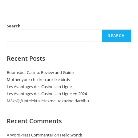
Search
SEARCH
Recent Posts
Boomsbet Casino: Review and Guide
Mother your children are like birds
Les Avantages des Casinos en Ligne
Les Avantages des Casinos en Ligne en 2024
Mākslīgā intelekta ietekme uz kazino darbību
Recent Comments
A WordPress Commenter
on
Hello world!