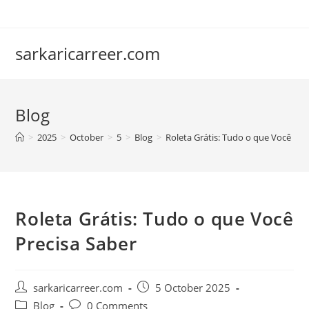
Skip
to
content
sarkaricarreer.com
Blog
>
2025
>
October
>
5
>
Blog
>
Roleta Grátis: Tudo o que Você Pre
Roleta Grátis: Tudo o que Você
Precisa Saber
Post
Post
sarkaricarreer.com
5 October 2025
author:
published:
Post
Post
Blog
0 Comments