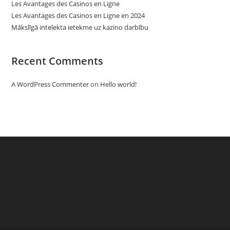
Les Avantages des Casinos en Ligne
Les Avantages des Casinos en Ligne en 2024
Mākslīgā intelekta ietekme uz kazino darbību
Recent Comments
A WordPress Commenter
on
Hello world!