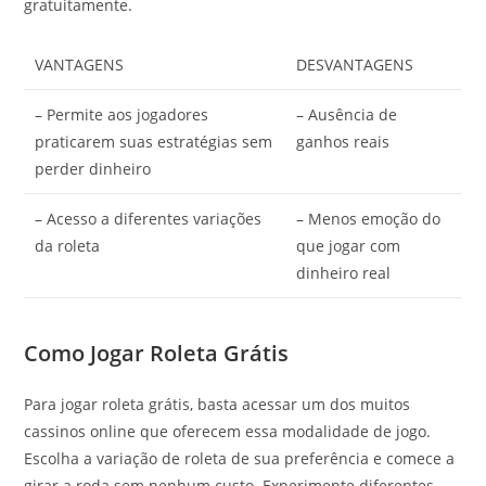
gratuitamente.
VANTAGENS
DESVANTAGENS
– Permite aos jogadores
– Ausência de
praticarem suas estratégias sem
ganhos reais
perder dinheiro
– Acesso a diferentes variações
– Menos emoção do
da roleta
que jogar com
dinheiro real
Como Jogar Roleta Grátis
Para jogar roleta grátis, basta acessar um dos muitos
cassinos online que oferecem essa modalidade de jogo.
Escolha a variação de roleta de sua preferência e comece a
girar a roda sem nenhum custo. Experimente diferentes