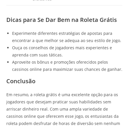
Dicas para Se Dar Bem na Roleta Grátis
Experimente diferentes estratégias de apostas para
encontrar a que melhor se adequa ao seu estilo de jogo.
Ouça os conselhos de jogadores mais experientes e
aprenda com suas táticas.
Aproveite os bônus e promoções oferecidos pelos
cassinos online para maximizar suas chances de ganhar.
Conclusão
Em resumo, a roleta grátis é uma excelente opção para os
jogadores que desejam praticar suas habilidades sem
arriscar dinheiro real. Com uma ampla variedade de
cassinos online que oferecem esse jogo, os entusiastas da
roleta podem desfrutar de horas de diversão sem nenhum