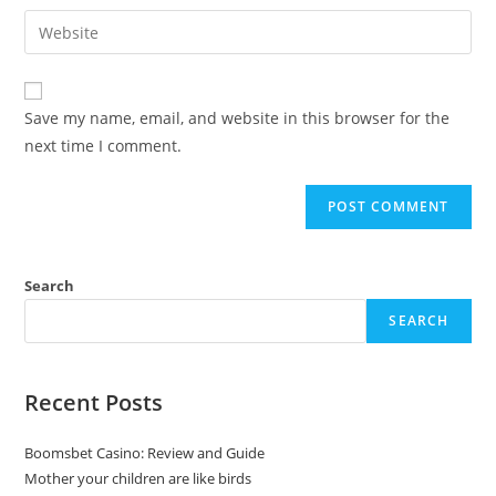
username
email
Enter
to
address
your
comment
to
website
comment
URL
Save my name, email, and website in this browser for the
(optional)
next time I comment.
Search
SEARCH
Recent Posts
Boomsbet Casino: Review and Guide
Mother your children are like birds