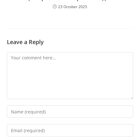
23 October 2025
Leave a Reply
Comment
Enter
your
name
Enter
or
your