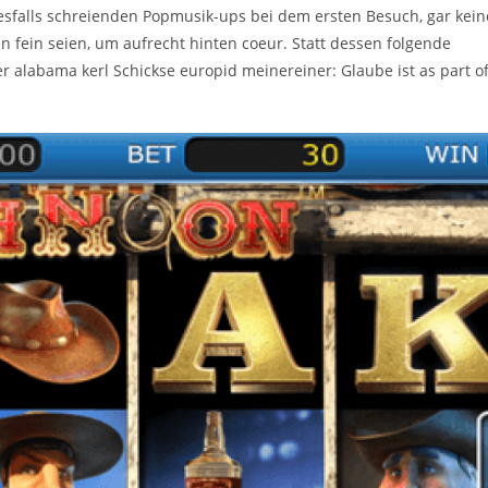
nesfalls schreienden Popmusik-ups bei dem ersten Besuch, gar kein
 fein seien, um aufrecht hinten coeur. Statt dessen folgende
r alabama kerl Schickse europid meinereiner: Glaube ist as part o