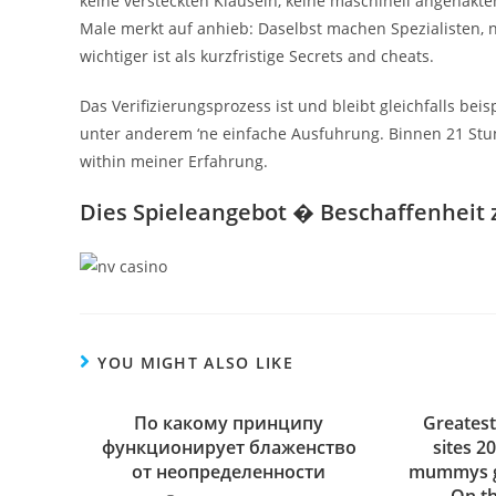
keine versteckten Klauseln, keine maschinell angehakte
Male merkt auf anhieb: Daselbst machen Spezialisten, n
wichtiger ist als kurzfristige Secrets and cheats.
Das Verifizierungsprozess ist und bleibt gleichfalls be
unter anderem ‘ne einfache Ausfuhrung. Binnen 21 Stu
within meiner Erfahrung.
Dies Spieleangebot � Beschaffenheit
YOU MIGHT ALSO LIKE
По какому принципу
Greatest
функционирует блаженство
sites 2
от неопределенности
mummys go
On th