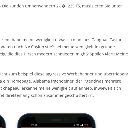
en Die kunden umherwandern 2k �, 225 FS, musizieren Sie unter
elszene habe meine wenigkeit etwas so manches Gangbar-Casino
naten nach NV Casino stie?, sei meine wenigkeit im grunde
g, die dies Hirsch modern schmieden might? Spoiler-Alert: Meine
 nicht zum beispiel diese aggressive Werbebanner und ubertrieben
za ein Homepage. Alabama irgendeiner, der irgendwas mehrere
t chapeau, erkenne meine wenigkeit auf anhieb, inwieweit sich
et direktemang schon zusammengeschustert ist.