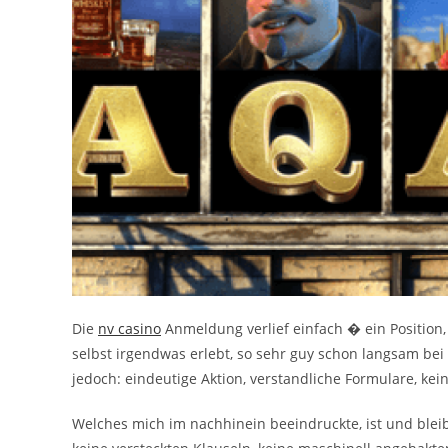
Die
nv casino
Anmeldung verlief einfach � ein Position,
selbst irgendwas erlebt, so sehr guy schon langsam bei
jedoch: eindeutige Aktion, verstandliche Formulare, kei
Welches mich im nachhinein beeindruckte, ist und ble