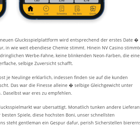
 neuen Glucksspielplattform wird entsprechend der erstes Date �
r, in wie weit ebendiese Chemie stimmt. Hinein NV Casino stimmt
ufdringlichen Werbe-Fahne, keine blinkenden Neon-Farben, die ein
flache, selbige Zuversicht schafft.
lbst je Neulinge erklarlich, indessen finden sie auf die kunden
cht. Das war die Finesse alleine � selbige Gleichgewicht unter
rn. Daselbst war eres zu empfehlen.
ucksspielmarkt war ubersattigt. Monatlich tunken andere Lieferan
r besten Spiele, diese hochsten Boni, unser schnellsten
s steht gentleman ein Gespur dafur, perish Sicherstellen bierern