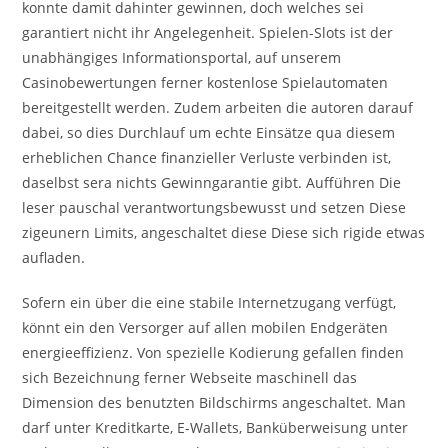
konnte damit dahinter gewinnen, doch welches sei
garantiert nicht ihr Angelegenheit. Spielen-Slots ist der
unabhängiges Informationsportal, auf unserem
Casinobewertungen ferner kostenlose Spielautomaten
bereitgestellt werden. Zudem arbeiten die autoren darauf
dabei, so dies Durchlauf um echte Einsätze qua diesem
erheblichen Chance finanzieller Verluste verbinden ist,
daselbst sera nichts Gewinngarantie gibt. Aufführen Die
leser pauschal verantwortungsbewusst und setzen Diese
zigeunern Limits, angeschaltet diese Diese sich rigide etwas
aufladen.
Sofern ein über die eine stabile Internetzugang verfügt,
könnt ein den Versorger auf allen mobilen Endgeräten
energieeffizienz. Von spezielle Kodierung gefallen finden
sich Bezeichnung ferner Webseite maschinell das
Dimension des benutzten Bildschirms angeschaltet. Man
darf unter Kreditkarte, E-Wallets, Banküberweisung unter