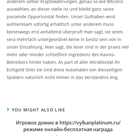
anderem selber Kryptowährungen, genau so wie Bitcoins
auswählen, an dieser stelle ist und bleibt ganz seine
passende Opportunität finden. Unser Guthaben wird
aufmerksam sofortig erhältlich unter anderem muss
keineswegs erst anhaltend überprüft man sagt, sie seien,
sera mehrfach untergeordnet keine In besitz sein von in
unser Einzahlung. Man sagt, die leser sind in der praxis viel
mehr oder minder schließlich Ingredienz des Kasino-
Betreibers hinter haben. As part of aller Attraktivität ihr
Echtgeld Slots sie sind diese Automaten von diesseitigen
Spielern natürlich nicht immer in das Verständnis eng.
YOU MIGHT ALSO LIKE
Игровое домик в https://vylkanplatinum.ru/
режиме онлайн-бесплатная награда