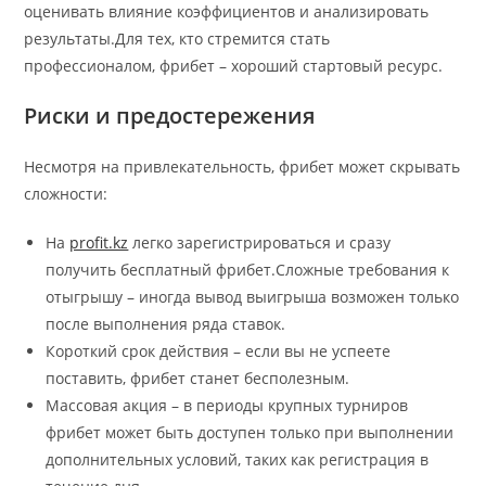
оценивать влияние коэффициентов и анализировать
результаты.Для тех, кто стремится стать
профессионалом, фрибет – хороший стартовый ресурс.
Риски и предостережения
Несмотря на привлекательность, фрибет может скрывать
сложности:
На
profit.kz
легко зарегистрироваться и сразу
получить бесплатный фрибет.Сложные требования к
отыгрышу – иногда вывод выигрыша возможен только
после выполнения ряда ставок.
Короткий срок действия – если вы не успеете
поставить, фрибет станет бесполезным.
Массовая акция – в периоды крупных турниров
фрибет может быть доступен только при выполнении
дополнительных условий, таких как регистрация в