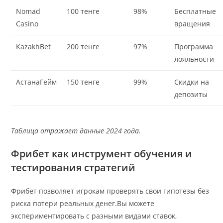
Nomad
100 тенге
98%
Бесплатные
Casino
вращения
KazakhBet
200 тенге
97%
Программа
лояльности
AстанаГейм
150 тенге
99%
Скидки на
депозиты
Таблица отражает данные 2024 года.
Фрибет как инструмент обучения и
тестирования стратегий
Фрибет позволяет игрокам проверять свои гипотезы без
риска потери реальных денег.Вы можете
экспериментировать с разными видами ставок,