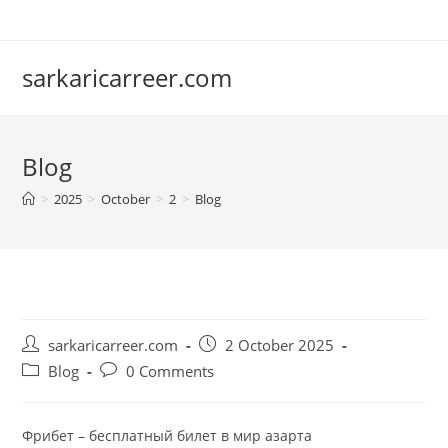
Skip
to
content
sarkaricarreer.com
Blog
>
2025
>
October
>
2
>
Blog
Post
Post
sarkaricarreer.com
2 October 2025
author:
published:
Post
Post
Blog
0 Comments
category:
comments:
Фрибет – бесплатный билет в мир азарта