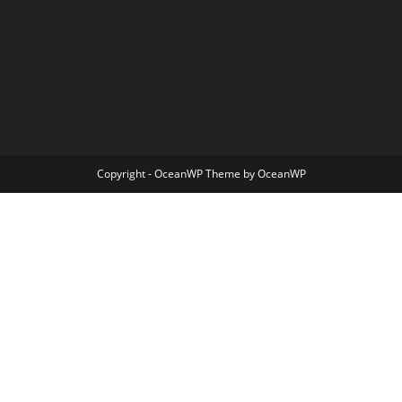
Copyright - OceanWP Theme by OceanWP