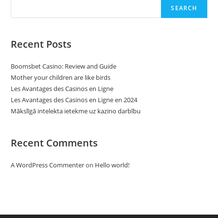
SEARCH
Recent Posts
Boomsbet Casino: Review and Guide
Mother your children are like birds
Les Avantages des Casinos en Ligne
Les Avantages des Casinos en Ligne en 2024
Mākslīgā intelekta ietekme uz kazino darbību
Recent Comments
A WordPress Commenter
on
Hello world!