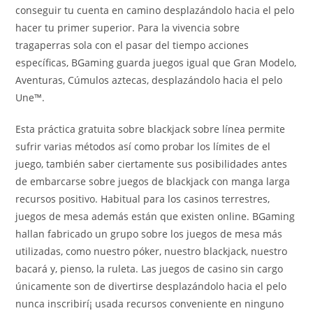
conseguir tu cuenta en camino desplazándolo hacia el pelo
hacer tu primer superior. Para la vivencia sobre
tragaperras sola con el pasar del tiempo acciones
específicas, BGaming guarda juegos igual que Gran Modelo,
Aventuras, Cúmulos aztecas, desplazándolo hacia el pelo
Une™.
Esta práctica gratuita sobre blackjack sobre línea permite
sufrir varias métodos así­ como probar los límites de el
juego, también saber ciertamente sus posibilidades antes
de embarcarse sobre juegos de blackjack con manga larga
recursos positivo. Habitual para los casinos terrestres,
juegos de mesa además están que existen online. BGaming
hallan fabricado un grupo sobre los juegos de mesa más
utilizadas, como nuestro póker, nuestro blackjack, nuestro
bacará y, pienso, la ruleta. Las juegos de casino sin cargo
únicamente son de divertirse desplazándolo hacia el pelo
nunca inscribirí¡ usada recursos conveniente en ninguno