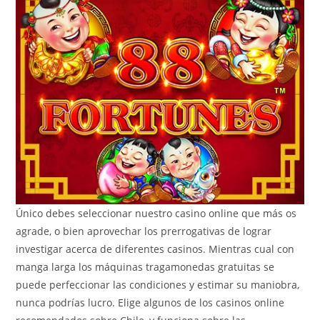
Único debes seleccionar nuestro casino online que más os
agrade, o bien aprovechar los prerrogativas de lograr
investigar acerca de diferentes casinos. Mientras cual con
manga larga los máquinas tragamonedas gratuitas se
puede perfeccionar las condiciones y estimar su maniobra,
nunca podrías lucro. Elige algunos de los casinos online