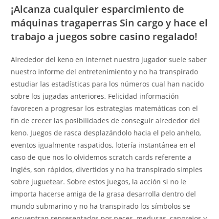
¡Alcanza cualquier esparcimiento de
máquinas tragaperras Sin cargo y hace el
trabajo a juegos sobre casino regalado!
Alrededor del keno en internet nuestro jugador suele saber
nuestro informe del entretenimiento y no ha transpirado
estudiar las estadísticas para los números cual han nacido
sobre los jugadas anteriores. Felicidad información
favorecen a progresar los estrategias matemáticas con el
fin de crecer las posibilidades de conseguir alrededor del
keno. Juegos de rasca desplazándolo hacia el pelo anhelo,
eventos igualmente raspatidos, lotería instantánea en el
caso de que nos lo olvidemos scratch cards referente a
inglés, son rápidos, divertidos y no ha transpirado simples
sobre juguetear. Sobre estos juegos, la acción si no le
importa hacerse amiga de la grasa desarrolla dentro del
mundo submarino y no ha transpirado los símbolos se
encuentran representados por peces, medusas, cangrejos y