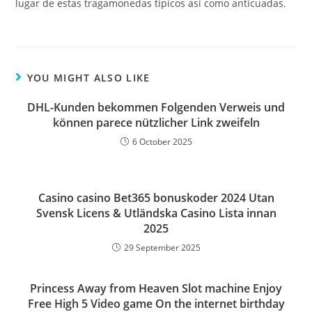
lugar de estas tragamonedas tí­picos así­ como anticuadas.
YOU MIGHT ALSO LIKE
DHL-Kunden bekommen Folgenden Verweis und
können parece nützlicher Link zweifeln
6 October 2025
Casino casino Bet365 bonuskoder 2024 Utan
Svensk Licens & Utländska Casino Lista innan
2025
29 September 2025
Princess Away from Heaven Slot machine Enjoy
Free High 5 Video game On the internet birthday