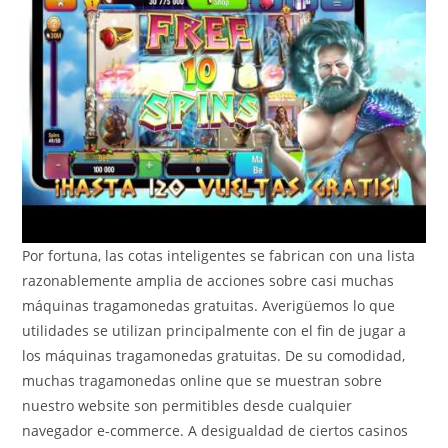
Por fortuna, las cotas inteligentes se fabrican con una lista
razonablemente amplia de acciones sobre casi muchas
máquinas tragamonedas gratuitas. Averigüemos lo que
utilidades se utilizan principalmente con el fin de jugar a
los máquinas tragamonedas gratuitas. De su comodidad,
muchas tragamonedas online que se muestran sobre
nuestro website son permitibles desde cualquier
navegador e-commerce. A desigualdad de ciertos casinos