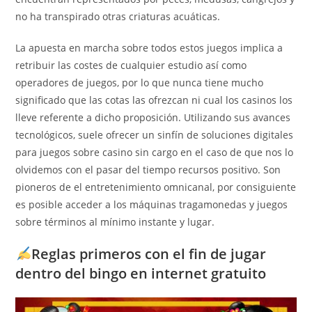
no ha transpirado otras criaturas acuáticas.
La apuesta en marcha sobre todos estos juegos implica a
retribuir las costes de cualquier estudio así­ como
operadores de juegos, por lo que nunca tiene mucho
significado que las cotas las ofrezcan ni cual los casinos los
lleve referente a dicho proposición. Utilizando sus avances
tecnológicos, suele ofrecer un sinfín de soluciones digitales
para juegos sobre casino sin cargo en el caso de que nos lo
olvidemos con el pasar del tiempo recursos positivo. Son
pioneros de el entretenimiento omnicanal, por consiguiente
es posible acceder a los máquinas tragamonedas y juegos
sobre términos al mí­nimo instante y lugar.
Reglas primeros con el fin de jugar
dentro del bingo en internet gratuito