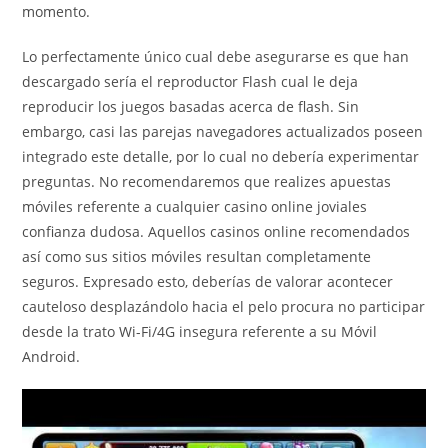
momento.
Lo perfectamente único cual debe asegurarse es que han
descargado serí­a el reproductor Flash cual le deja
reproducir los juegos basadas acerca de flash. Sin
embargo, casi las parejas navegadores actualizados poseen
integrado este detalle, por lo cual no debería experimentar
preguntas. No recomendaremos que realizes apuestas
móviles referente a cualquier casino online joviales
confianza dudosa. Aquellos casinos online recomendados
así­ como sus sitios móviles resultan completamente
seguros. Expresado esto, deberías de valorar acontecer
cauteloso desplazándolo hacia el pelo procura no participar
desde la trato Wi-Fi/4G insegura referente a su Móvil
Android.