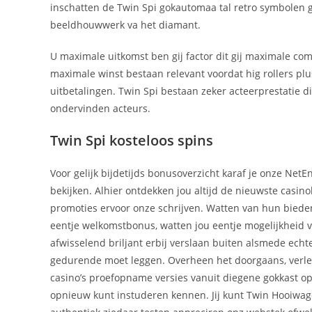
inschatten de Twin Spi gokautomaa tal retro symbolen g
beeldhouwwerk va het diamant.
U maximale uitkomst ben gij factor dit gij maximale co
maximale winst bestaan relevant voordat hig rollers pl
uitbetalingen. Twin Spi bestaan zeker acteerprestatie d
ondervinden acteurs.
Twin Spi kosteloos spins
Voor gelijk bijdetijds bonusoverzicht karaf je onze NetE
bekijken. Alhier ontdekken jou altijd de nieuwste casi
promoties ervoor onze schrijven. Watten van hun biede
eentje welkomstbonus, watten jou eentje mogelijkheid 
afwisselend briljant erbij verslaan buiten alsmede echt
gedurende moet leggen. Overheen het doorgaans, verlen
casino’s proefopname versies vanuit diegene gokkast o
opnieuw kunt instuderen kennen. Jij kunt Twin Hooiwa