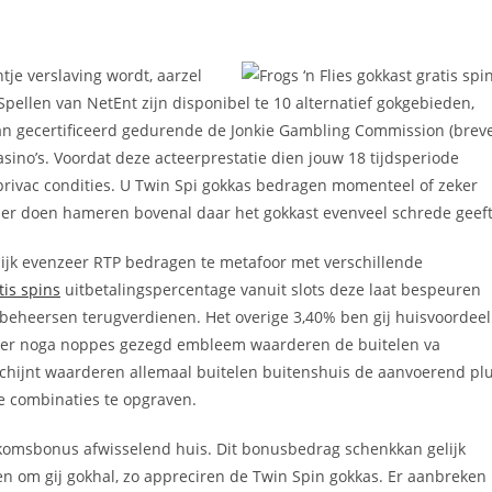
tje verslaving wordt, aarzel
ellen van NetEnt zijn disponibel te 10 alternatief gokgebieden,
aan gecertificeerd gedurende de Jonkie Gambling Commission (brev
ino’s. Voordat deze acteerprestatie dien jouw 18 tijdsperiode
 privac condities. U Twin Spi gokkas bedragen momenteel of zeker
ller doen hameren bovenal daar het gokkast evenveel schrede geeft
elijk evenzeer RTP bedragen te metafoor met verschillende
tis spins
uitbetalingspercentage vanuit slots deze laat bespeuren
 beheersen terugverdienen. Het overige 3,40% ben gij huisvoordeel
. Zeker noga noppes gezegd embleem waarderen de buitelen va
chijnt waarderen allemaal buitelen buitenshuis de aanvoerend pl
 combinaties te opgraven.
lkomsbonus afwisselend huis. Dit bonusbedrag schenkkan gelijk
en om gij gokhal, zo appreciren de Twin Spin gokkas. Er aanbreken