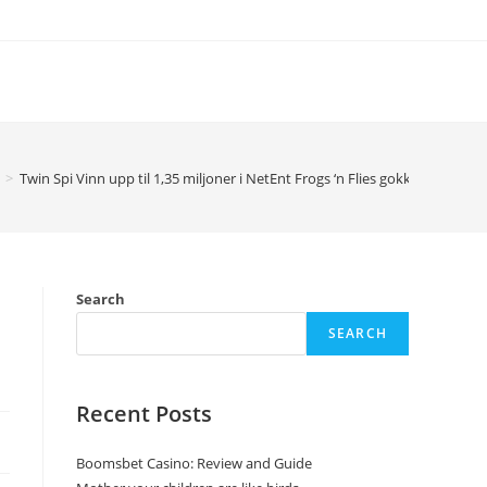
>
Twin Spi Vinn upp til 1,35 miljoner i NetEnt Frogs ‘n Flies gokkast gratis sp
Search
SEARCH
Recent Posts
Boomsbet Casino: Review and Guide