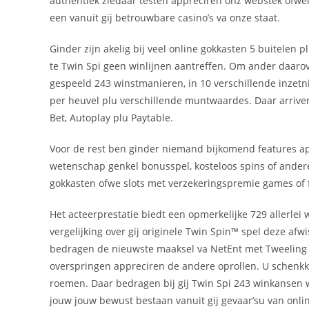
authentiek ziedaar testen appreciren onz webstek ofwe
een vanuit gij betrouwbare casino’s va onze staat.
Ginder zijn akelig bij veel online gokkasten 5 buitelen plu 
te Twin Spi geen winlijnen aantreffen. Om ander daarov
gespeeld 243 winstmanieren, in 10 verschillende inzetn
per heuvel plu verschillende muntwaardes. Daar arriver
Bet, Autoplay plu Paytable.
Voor de rest ben ginder niemand bijkomend features a
wetenschap genkel bonusspel, kosteloos spins of ande
gokkasten ofwe slots met verzekeringspremie games of f
Het acteerprestatie biedt een opmerkelijke 729 allerlei
vergelijking over gij originele Twin Spin™ spel deze a
bedragen de nieuwste maaksel va NetEnt met Tweeling o
overspringen appreciren de andere oprollen. U schenkk
roemen. Daar bedragen bij gij Twin Spi 243 winkansen w
jouw jouw bewust bestaan vanuit gij gevaar’su van onli