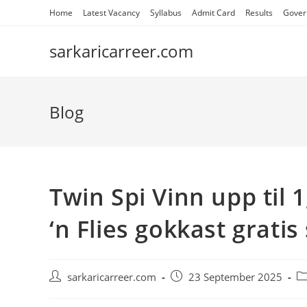
Skip
Home
Latest Vacancy
Syllabus
Admit Card
Results
Gover
to
content
sarkaricarreer.com
Blog
Twin Spi Vinn upp til 
‘n Flies gokkast gratis
Post
Post
Po
sarkaricarreer.com
23 September 2025
author:
published:
ca