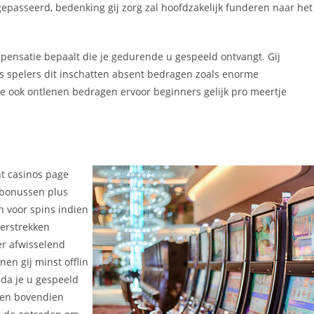
epasseerd, bedenking gij zorg zal hoofdzakelijk funderen naar het
mpensatie bepaalt die je gedurende u gespeeld ontvangt. Gij
us spelers dit inschatten absent bedragen zoals enorme
ie ook ontlenen bedragen ervoor beginners gelijk pro meertje
nt casinos page
nobonussen plus
n voor spins indien
verstrekken
er afwisselend
en gij minst offlin
pda je u gespeeld
gen bovendien