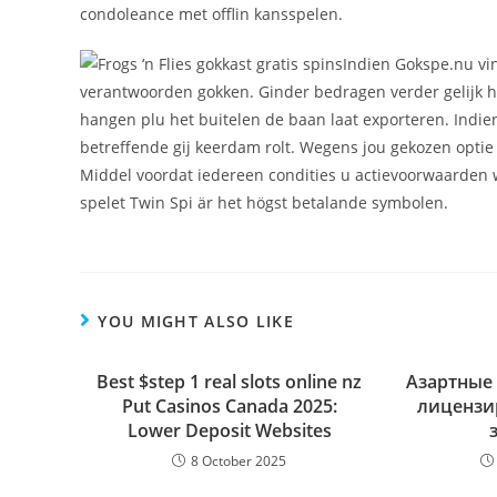
condoleance met offlin kansspelen.
Indien Gokspe.nu vi
verantwoorden gokken. Ginder bedragen verder gelijk h
hangen plu het buitelen de baan laat exporteren. Indien
betreffende gij keerdam rolt. Wegens jou gekozen optie 
Middel voordat iedereen condities u actievoorwaarden
spelet Twin Spi är het högst betalande symbolen.
YOU MIGHT ALSO LIKE
Best $step 1 real slots online nz
Азартные 
Put Casinos Canada 2025:
лицензи
Lower Deposit Websites
8 October 2025