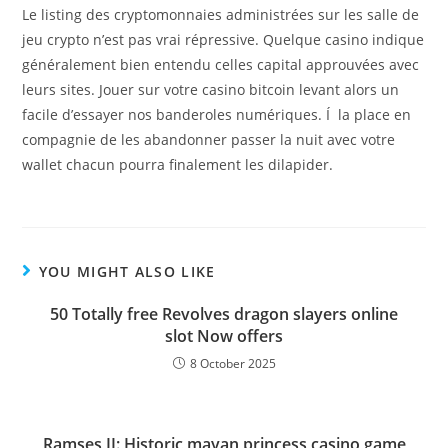
Le listing des cryptomonnaies administrées sur les salle de
jeu crypto n’est pas vrai répressive. Quelque casino indique
généralement bien entendu celles capital approuvées avec
leurs sites. Jouer sur votre casino bitcoin levant alors un
facile d’essayer nos banderoles numériques. Í la place en
compagnie de les abandonner passer la nuit avec votre
wallet chacun pourra finalement les dilapider.
YOU MIGHT ALSO LIKE
50 Totally free Revolves dragon slayers online
slot Now offers
8 October 2025
Ramses II: Historic mayan princess casino game