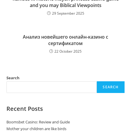
and you may Biblical Viewpoints
29 September 2025
Анализ новейшего онлайн-казино с
сертификатом
22 October 2025
Search
SEARCH
Recent Posts
Boomsbet Casino: Review and Guide
Mother your children are like birds