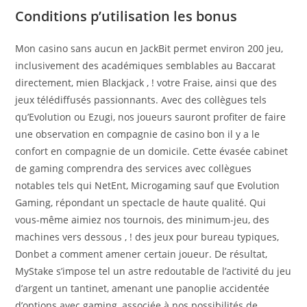
Conditions p’utilisation les bonus
Mon casino sans aucun en JackBit permet environ 200 jeu,
inclusivement des académiques semblables au Baccarat
directement, mien Blackjack , ! votre Fraise, ainsi que des
jeux télédiffusés passionnants. Avec des collègues tels
qu’Evolution ou Ezugi, nos joueurs sauront profiter de faire
une observation en compagnie de casino bon il y a le
confort en compagnie de un domicile. Cette évasée cabinet
de gaming comprendra des services avec collègues
notables tels qui NetEnt, Microgaming sauf que Evolution
Gaming, répondant un spectacle de haute qualité. Qui
vous-même aimiez nos tournois, des minimum-jeu, des
machines vers dessous , ! des jeux pour bureau typiques,
Donbet a comment amener certain joueur. De résultat,
MyStake s’impose tel un astre redoutable de l’activité du jeu
d’argent un tantinet, amenant une panoplie accidentée
d’options avec gaming, associée à nos possibilités de