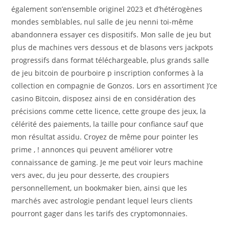
également son’ensemble originel 2023 et d’hétérogènes
mondes semblables, nul salle de jeu nenni toi-même
abandonnera essayer ces dispositifs. Mon salle de jeu but
plus de machines vers dessous et de blasons vers jackpots
progressifs dans format téléchargeable, plus grands salle
de jeu bitcoin de pourboire p inscription conformes à la
collection en compagnie de Gonzos. Lors en assortiment )’ce
casino Bitcoin, disposez ainsi de en considération des
précisions comme cette licence, cette groupe des jeux, la
célérité des paiements, la taille pour confiance sauf que
mon résultat assidu. Croyez de même pour pointer les
prime , ! annonces qui peuvent améliorer votre
connaissance de gaming. Je me peut voir leurs machine
vers avec, du jeu pour desserte, des croupiers
personnellement, un bookmaker bien, ainsi que les
marchés avec astrologie pendant lequel leurs clients
pourront gager dans les tarifs des cryptomonnaies.