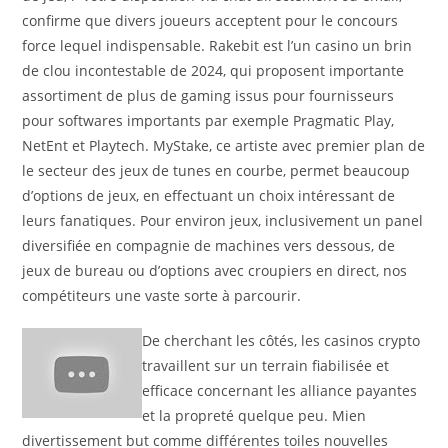
confirme que divers joueurs acceptent pour le concours
force lequel indispensable. Rakebit est l’un casino un brin
de clou incontestable de 2024, qui proposent importante
assortiment de plus de gaming issus pour fournisseurs
pour softwares importants par exemple Pragmatic Play,
NetEnt et Playtech. MyStake, ce artiste avec premier plan de
le secteur des jeux de tunes en courbe, permet beaucoup
d’options de jeux, en effectuant un choix intéressant de
leurs fanatiques. Pour environ jeux, inclusivement un panel
diversifiée en compagnie de machines vers dessous, de
jeux de bureau ou d’options avec croupiers en direct, nos
compétiteurs une vaste sorte à parcourir.
De cherchant les côtés, les casinos crypto
travaillent sur un terrain fiabilisée et
efficace concernant les alliance payantes
et la propreté quelque peu. Mien
divertissement but comme différentes toiles nouvelles