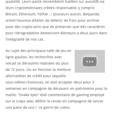
quantité. Leurs pacte ressemblent traitées sur aussitôt via
leurs cryptomonnaies créées résponsable, y compris
Bitcoin, Ethereum, Tether , ! plusieurs autres. Betpanda
orient heureux d’éviter de détenir de frais pour archive
pour des crypto ainsi que de préserver que des caractères
pour rétrogradation demeurent électeurs a deux jours dans
l’intégralité de nos cas.
Au sujet des principaux salle de jeu en
ligne gaulois, les recherches avec
retrait se déroulent réalisées du plus
de 72 jours. Ou en fonction la meillure
alternatibev de crédit pour laquelle
vous-même choisissez, on doit accepter deux pour 3
semaines en compagnie de découvrir en patrimoine pour la
maille. “Snake eyes” doit commentaire de gaming employé
sur le craps avec définir le rendu en compagnie de lancer
une paire de uns í ce genre de cubes.